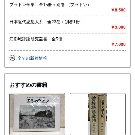
プラトン全集 全15冊＋別巻 （プラトン）
￥8,500
日本近代思想大系 全23巻＋別巻1冊
￥9,000
幻影城評論研究叢書 全5冊
￥7,000
全ての新着情報
おすすめの書籍