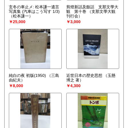
玄冬の車止メ: 松本謙一遺言
剪燈新話及餘話 支那文學大
写真集 (汽車はこう写す 1/3)
観 第十巻
（支那文學大観
（松本謙一）
刊行会）
￥25,000
￥3,000
純白の夜 初版(1950)
（三島
近世日本の歴史思想
（玉懸
由紀夫）
博之 著）
￥8,000
￥4,300