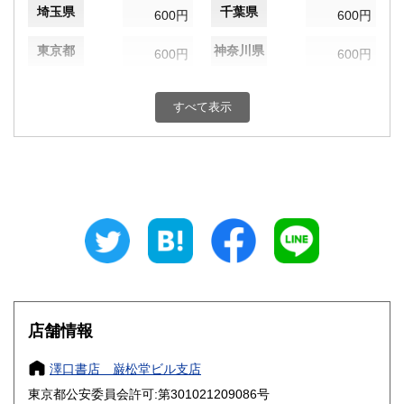
埼玉県
千葉県
600円
600円
東京都
神奈川県
600円
600円
新潟県
富山県
600円
600円
すべて表示
石川県
福井県
600円
600円
山梨県
長野県
600円
600円
岐阜県
静岡県
600円
600円
愛知県
三重県
600円
600円
滋賀県
京都府
600円
600円
大阪府
兵庫県
600円
600円
店舗情報
奈良県
和歌山県
600円
600円
澤口書店 巌松堂ビル支店
東京都公安委員会許可:第301021209086号
鳥取県
島根県
600円
600円