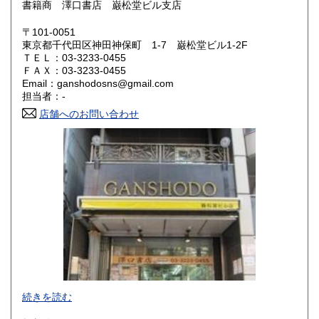
書籍商 澤口書店 巌松堂ビル支店
岡山県
広島県
600円
600円
〒101-0051
東京都千代田区神田神保町 1-7 巌松堂ビル1-2F
ＴＥＬ：03-3233-0455
山口県
徳島県
600円
600円
ＦＡＸ：03-3233-0455
Email：ganshodosns@gmail.com
香川県
愛媛県
600円
600円
担当者：-
店舗へのお問い合わせ
高知県
福岡県
600円
600円
佐賀県
長崎県
600円
600円
熊本県
大分県
600円
600円
宮崎県
鹿児島県
600円
600円
沖縄県
600円
-
続きを読む
沿線名：都営新宿線・都営三田線・営団半蔵門線