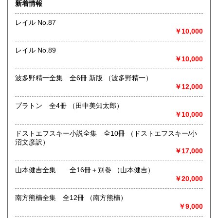
新着情報
最寄駅：神保町駅
営業時間：11:00〜18:00
レイル No.87
定休日：年中無休 ※年末年始(12/31～1/2)は除く
￥10,000
書籍の買取について
レイル No.89
日本全国無料出張買取りお引き受けいたします。
￥10,000
まずは、フリーダイヤル 0120-68-2332 までご連絡下さ
い。
波多野精一全集 全6冊 新版 （波多野精一）
￥12,000
取り扱い分野
プラトン 全4冊 （田中美知太郎）
総記、哲学宗教、歴史、社会科学、自然科学、美術工芸、国
￥10,000
語国文、外国文学、古典籍、近代文献、趣味、外国書、サブ
カルチャー、古書一般（その他）
ドストエフスキー小説全集 全10冊 （ドストエフスキー/小
古本古書全般
沼文彦訳）
￥17,000
山本健吉全集 全16冊＋別巻 （山本健吉）
￥20,000
南方熊楠全集 全12冊 （南方熊楠）
￥9,000