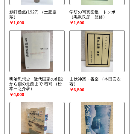
鵜軒遊戯(1927)
（土肥慶
学研の写真図鑑 トンボ
蔵）
（黒沢良彦 監修）
￥1,000
￥1,600
明治思想史 : 近代国家の創設
山伏神楽・番楽
（本田安次
から個の覚醒まで 増補
（松
著）
本三之介著）
￥6,500
￥4,000