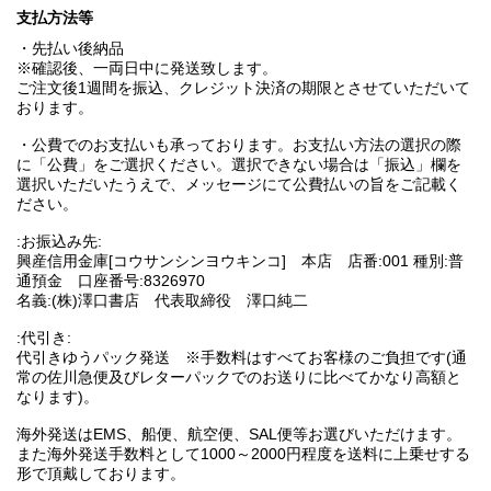
支払方法等
・先払い後納品
※確認後、一両日中に発送致します。
ご注文後1週間を振込、クレジット決済の期限とさせていただいて
おります。
・公費でのお支払いも承っております。お支払い方法の選択の際
に「公費」をご選択ください。選択できない場合は「振込」欄を
選択いただいたうえで、メッセージにて公費払いの旨をご記載く
ださい。
:お振込み先:
興産信用金庫[コウサンシンヨウキンコ] 本店 店番:001 種別:普
通預金 口座番号:8326970
名義:(株)澤口書店 代表取締役 澤口純二
:代引き:
代引きゆうパック発送 ※手数料はすべてお客様のご負担です(通
常の佐川急便及びレターパックでのお送りに比べてかなり高額と
なります)。
海外発送はEMS、船便、航空便、SAL便等お選びいただけます。
また海外発送手数料として1000～2000円程度を送料に上乗せする
形で頂戴しております。