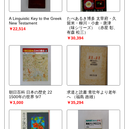
A Linguistic Key to the Greek
たべあるき博多 太宰府・久
New Testament
留米・柳川・小倉・唐津
（味シリーズ）
（赤星 彰、
￥22,514
有森 松三）
￥30,394
朝日百科 日本の歴史 22
求道と読書:青壮年より老年
1500年の世界 9/7
へ
（福島 政雄）
￥3,000
￥35,294