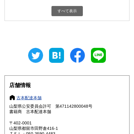
新潟県
富山県
800円
800円
すべて表示
石川県
福井県
800円
800円
山梨県
長野県
800円
800円
岐阜県
静岡県
800円
800円
愛知県
三重県
800円
800円
滋賀県
京都府
800円
800円
大阪府
兵庫県
800円
800円
店舗情報
奈良県
和歌山県
800円
800円
古本配達本舗
山梨県公安委員会許可 第471142800048号
鳥取県
島根県
800円
800円
書籍商 古本配達本舗
岡山県
広島県
800円
800円
〒402-0001
山梨県都留市田野倉416-1
ＴＥＬ：050-3590-4483
山口県
徳島県