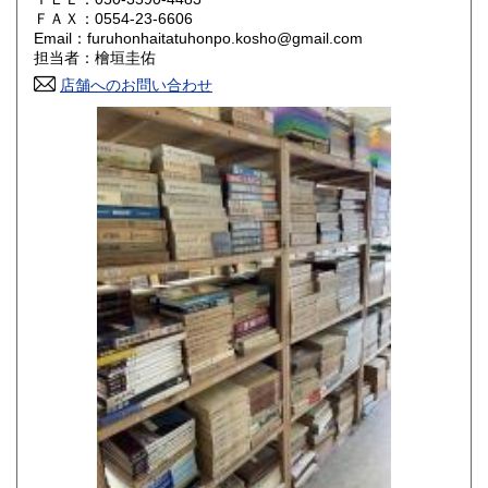
800円
800円
ＦＡＸ：0554-23-6606
Email：furuhonhaitatuhonpo.kosho@gmail.com
香川県
愛媛県
800円
800円
担当者：檜垣圭佑
店舗へのお問い合わせ
高知県
福岡県
800円
800円
佐賀県
長崎県
800円
800円
熊本県
大分県
800円
800円
宮崎県
鹿児島県
800円
800円
沖縄県
1,500円