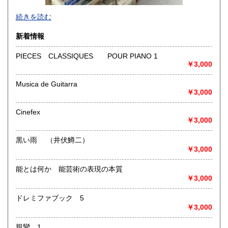
-
続きを読む
沿線名：-
新着情報
最寄駅：-
営業時間：-
PIECES CLASSIQUES POUR PIANO 1
定休日：-
￥3,000
書籍の買取について
Musica de Guitarra
￥3,000
-
Cinefex
取り扱い分野
￥3,000
総記、哲学宗教、歴史、社会科学、自然科学、美術工芸、国
語国文、外国文学、古典籍、近代文献、趣味、外国書、サブ
黒い雨 （井伏鱒二）
カルチャー、古書一般（その他）
￥3,000
書籍全般
能とは何か 能芸術の表現の本質
￥3,000
ドレミファブック 5
￥3,000
親鸞 1