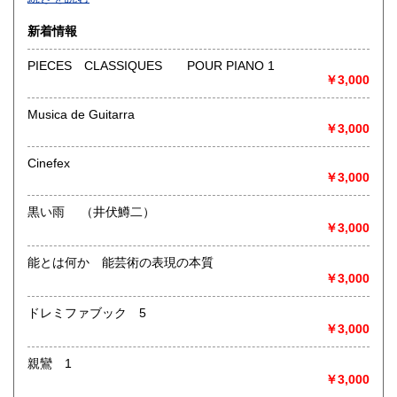
沿線名：-
新着情報
最寄駅：-
営業時間：-
PIECES CLASSIQUES POUR PIANO 1
定休日：-
￥3,000
書籍の買取について
Musica de Guitarra
￥3,000
-
Cinefex
取り扱い分野
￥3,000
総記、哲学宗教、歴史、社会科学、自然科学、美術工芸、国
語国文、外国文学、古典籍、近代文献、趣味、外国書、サブ
黒い雨 （井伏鱒二）
カルチャー、古書一般（その他）
￥3,000
書籍全般
能とは何か 能芸術の表現の本質
￥3,000
ドレミファブック 5
￥3,000
親鸞 1
￥3,000