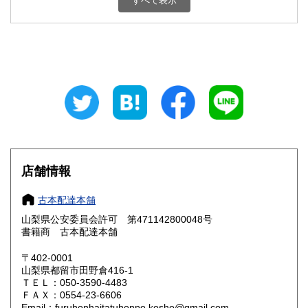
すべて表示
石川県
福井県
800円
800円
山梨県
長野県
800円
800円
岐阜県
静岡県
800円
800円
愛知県
三重県
800円
800円
滋賀県
京都府
800円
800円
大阪府
兵庫県
800円
800円
店舗情報
奈良県
和歌山県
800円
800円
古本配達本舗
山梨県公安委員会許可 第471142800048号
鳥取県
島根県
800円
800円
書籍商 古本配達本舗
岡山県
広島県
800円
800円
〒402-0001
山梨県都留市田野倉416-1
ＴＥＬ：050-3590-4483
山口県
徳島県
800円
800円
ＦＡＸ：0554-23-6606
Email：furuhonhaitatuhonpo.kosho@gmail.com