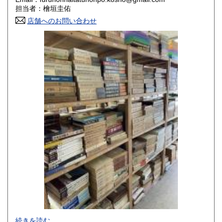
香川県
愛媛県
800円
800円
担当者：檜垣圭佑
店舗へのお問い合わせ
高知県
福岡県
800円
800円
佐賀県
長崎県
800円
800円
熊本県
大分県
800円
800円
宮崎県
鹿児島県
800円
800円
沖縄県
1,500円
-
続きを読む