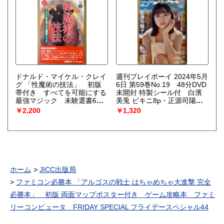
ドナルド・マイケル・クレイ
週刊プレイボーイ 2024年5月
グ 「性魔術の技法」 初版
6日 第59巻No.19 48分DVD
帯付き すべてを可能にする
未開封 特製シール付 白濱
最強マジック 未験選書6
美兎 ビキニ8p・正源司陽子
（田中瑞恵・山口香 訳）
10p・丹生明里 7p・山口陽世
￥2,200
￥1,320
7p・天羽希純 下着8p・筧美
和子 ビキニ6p・清流あゆ ビ
キニ6p・三田悠貴 ビキニ
6p・橘和奈 ビキニ6p 他
ホーム
JICC出版局
ファミコン必勝本 「アルゴスの戦士 はちゃめちゃ大進撃 完全
必勝本」 初版 両面マップポスター付き ゲーム攻略本 ファミ
リーコンピュータ FRIDAY SPECIAL フライデースペシャル44