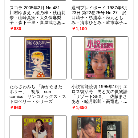
スコラ 2005年2月 No.481
週刊プレイボーイ 1987年6月
川村ゆきえ・綾乃梓・秋山莉
23日 第22巻25号 No.27 沢
奈・山崎真実・大久保麻梨
口靖子・杉浦幸・秋元とも
子・森下千里・喜屋武ちあ
み・清水ひとみ・武市幸子・
き・小泉ゆうか・高橋幸子・
金子美香・伊藤智恵理・畠田
￥880
￥1,100
北島なや・石川夕紀・フラン
理恵・宮沢りえ・黒木香・マ
ソワーズ広田・高橋幸子・北
ドンナを探して 渋谷編 他
島なや・彩月貴央 他
たらさわみち 「海からきた
小説官能読切 1995年10月 エ
ホリー」 初版 sun
ロス復活号 男と女の夏物語
comics サンコミックス・ス
「リゾートSEX」 佐藤まさ
トロベリー・シリーズ
あき・睦月影郎・高竜也・青
木淳・魔天堂龍夫 他 表紙
￥660
￥1,650
藤崎美砂