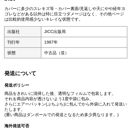
カバーに多少のスレキズ等・カバー裏面/見返しや天にやや経年ヨ
ゴレなどがある以外は特に目立つダメージはなく、その他ページ
は比較的使用感少ないキレイな状態です。
出版社
JICC出版局
刊行年
1987年
状態
中古品（並）
発送について
発送ポリシー
商品をきれいに清掃した後、透明なフィルムで包装します。
それを商品内容が透けないよう1度中袋に包み、
さらにエアーパッキン(ぷちぷち)に包んでから外袋に入れて発送い
たします。
(重い商品はダンボールでの発送となるため多少異なります。)
海外発送可否