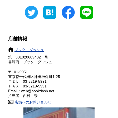
岐阜県
静岡県
600円
600円
愛知県
三重県
600円
600円
滋賀県
京都府
600円
600円
店舗情報
大阪府
兵庫県
600円
600円
ブック ダッシュ
奈良県
和歌山県
600円
600円
第 301020609402 号
書籍商 ブック ダッシュ
鳥取県
島根県
600円
600円
〒101-0051
岡山県
広島県
600円
600円
東京都千代田区神田神保町1-25
ＴＥＬ：03-3219-5991
ＦＡＸ：03-3219-5991
山口県
徳島県
600円
600円
Email：web@bookdash.net
担当者：西村 崇
香川県
愛媛県
600円
600円
店舗へのお問い合わせ
高知県
福岡県
600円
600円