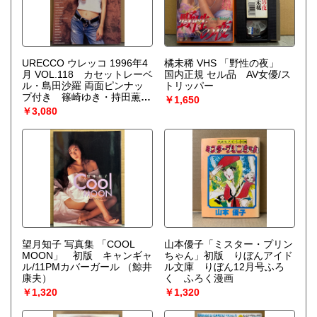
URECCO ウレッコ 1996年4
橘未稀 VHS 「野性の夜」
月 VOL.118 カセットレーベ
国内正規 セル品 AV女優/ス
ル・島田沙羅 両面ピンナッ
トリッパー
プ付き 篠崎ゆき・持田薫・
￥1,650
田崎由紀・小室りりか・香取
￥3,080
さやか・植田真奈・浜田ル
ミ・土方ひかる・上白土奈緒
子・川瀬なを・北原梨奈・矢
吹まりな・麻生早苗・水野真
樹・小枝樹由布・宍戸留美
他
望月知子 写真集 「COOL
山本優子「ミスター・プリン
MOON」 初版 キャンギャ
ちゃん」初版 りぼんアイド
ル/11PMカバーガール
（鯨井
ル文庫 りぼん12月号ふろ
康夫）
く ふろく漫画
￥1,320
￥1,320