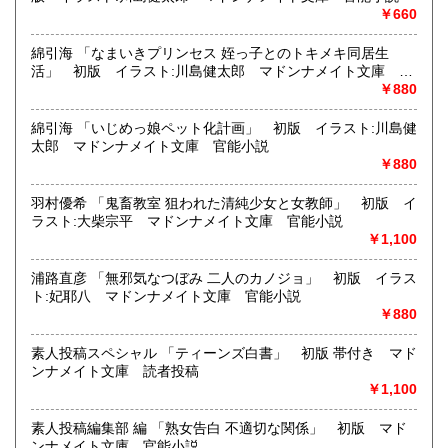
CD・ビデオ・DVD・LD
￥660
どんなジャンルでも買取することができます。
綿引海 「なまいきプリンセス 姪っ子とのトキメキ同居生
東京近郊出張買取していますのでお気軽にご相談ください。
活」 初版 イラスト:川島健太郎 マドンナメイト文庫 官
能小説
￥880
沿線名：地下鉄(三田線、新宿線、半蔵門線) JR(中央・総武
線)
綿引海 「いじめっ娘ペット化計画」 初版 イラスト:川島健
最寄駅：神保町駅 御茶ノ水駅
太郎 マドンナメイト文庫 官能小説
営業時間：12:00-20:00
￥880
定休日：なし 年末は30日午後5時に閉店、年始は3日正午よ
り開店します
羽村優希 「鬼畜教室 狙われた清純少女と女教師」 初版 イ
ラスト:大柴宗平 マドンナメイト文庫 官能小説
書籍の買取について
￥1,100
メール web@bookdash.net または専用ページでお問い合
浦路直彦 「無邪気なつぼみ 二人のカノジョ」 初版 イラス
わせください。
ト:妃耶八 マドンナメイト文庫 官能小説
お電話 03-3219-5991でも受け付けております。
￥880
お取引内容は、ご依頼されたあとの返信メールに、さらに詳
しく説明した文章をお付けしております。ご安心ください。
素人投稿スペシャル 「ティーンズ白書」 初版 帯付き マド
ンナメイト文庫 読者投稿
￥1,100
取り扱い分野
趣味、サブカルチャー、古書一般（その他）
素人投稿編集部 編 「熟女告白 不適切な関係」 初版 マド
女優・アイドル・グラビア・アダルトや映画・マンガ等
ンナメイト文庫 官能小説