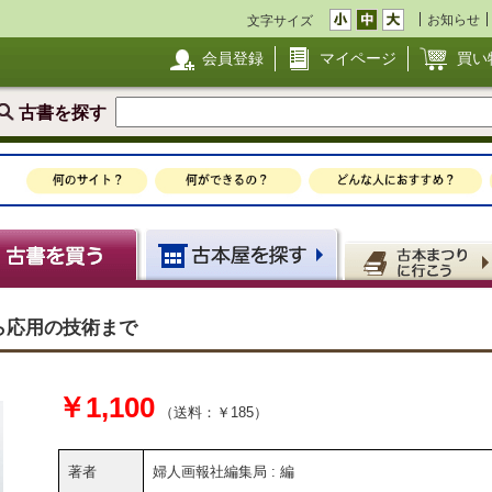
お知らせ
文字サイズ
会員登録
マイページ
買い
古書を探す
から応用の技術まで
￥1,100
（送料：￥185）
著者
婦人画報社編集局 : 編