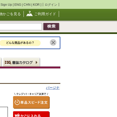
Sign Up [
ENG
|
CHN
|
KOR
]
ログイン
物かごを見る
ご利用ガイド
パージナ