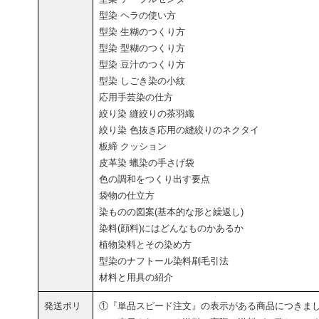
型染 ヘラの使い方
型染 生糊のつくり方
型染 型糊のつくり方
型染 豆汁のつくり方
型染 しごき染の小紋
応用手芸染の仕方
絞り染 縫絞りの茶羽織
絞り染 色抜き応用の縫絞りのネクタイ
板締 クッション
皮革染 蠟染の手さげ袋
色の調和をつくり出す要点
袋物の仕立方
染ものの図案(基本的な形と繰返し)
染料(顔料)にはどんなものかあるか
植物染料とその染め方
型染のナフトール染料刷毛引法
材料と用具の紹介
発送ポリ
①『単品スピード注文』の表示がある商品につきま