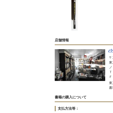
店舗情報
パ
〒1
東
ノ
Ｔ
Ｆ
東
書
書籍の購入について
支払方法等：