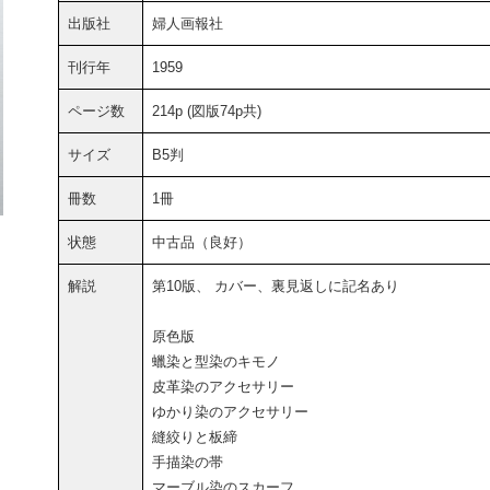
出版社
婦人画報社
刊行年
1959
ページ数
214p (図版74p共)
サイズ
B5判
冊数
1冊
状態
中古品（良好）
解説
第10版、 カバー、裏見返しに記名あり
原色版
蠟染と型染のキモノ
皮革染のアクセサリー
ゆかり染のアクセサリー
縫絞りと板締
手描染の帯
マーブル染のスカーフ