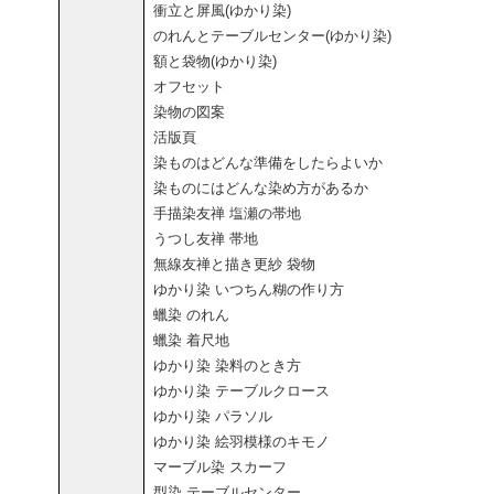
衝立と屏風(ゆかり染)
のれんとテーブルセンター(ゆかり染)
額と袋物(ゆかり染)
オフセット
染物の図案
活版頁
染ものはどんな準備をしたらよいか
染ものにはどんな染め方があるか
手描染友禅 塩瀬の帯地
うつし友禅 帯地
無線友禅と描き更紗 袋物
ゆかり染 いつちん糊の作り方
蠟染 のれん
蠟染 着尺地
ゆかり染 染料のとき方
ゆかり染 テーブルクロース
ゆかり染 パラソル
ゆかり染 絵羽模様のキモノ
マーブル染 スカーフ
型染 テーブルセンター