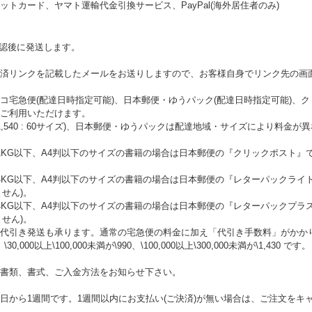
トカード、ヤマト運輸代金引換サービス、PayPal(海外居住者のみ)
確認後に発送します。
済リンクを記載したメールをお送りしますので、お客様自身でリンク先の画
コ宅急便(配達日時指定可能)、日本郵便・ゆうパック(配達日時指定可能)、
ご利用いただけます。
\1,540 : 60サイズ)、日本郵便・ゆうパックは配達地域・サイズにより料
KG以下、A4判以下のサイズの書籍の場合は日本郵便の『クリックポスト』で
。
4KG以下、A4判以下のサイズの書籍の場合は日本郵便の『レターパックライ
ません)。
4KG以下、A4判以下のサイズの書籍の場合は日本郵便の『レターパックプラ
ません)。
代引き発送も承ります。通常の宅急便の料金に加え「代引き手数料」がかかります
、\30,000以上\100,000未満が\990、\100,000以上\300,000未満が\1,430 です。
書類、書式、ご入金方法をお知らせ下さい。
日から1週間です。1週間以内にお支払い(ご決済)が無い場合は、ご注文をキ