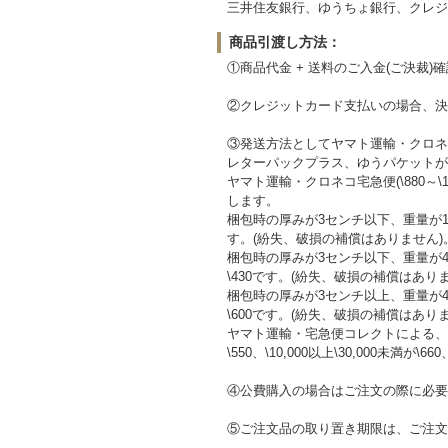
三井住友銀行、ゆうちょ銀行、クレジッ
商品引渡し方法：
①商品代金 + 送料のご入金(ご決裁)
②クレジットカード支払いの場合、決
③発送方法としてヤマト運輸・クロネ
レターパックプラス、ゆうパケットが
ヤマト運輸・クロネコ宅急便(\880～
します。
梱包時の厚みが3センチ以下、重量が1
す。(紛失、破損の補償はありません)
梱包時の厚みが3センチ以下、重量が
\430です。(紛失、破損の補償はあり
梱包時の厚みが3センチ以上、重量が
\600です。(紛失、破損の補償はあり
ヤマト運輸・宅急便コレクトによる、
\550、\10,000以上\30,000未満が\660
④公費購入の場合はご注文の際に必要
⑤ご注文品の取り置き期限は、ご注文