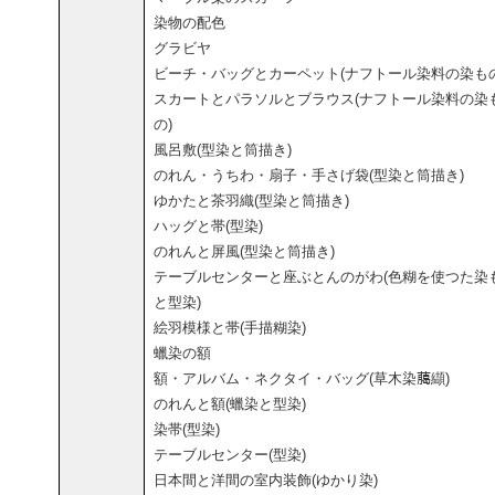
染物の配色
グラビヤ
ビーチ・バッグとカーペット(ナフトール染料の染もの
スカートとパラソルとブラウス(ナフトール染料の染
の)
風呂敷(型染と筒描き)
のれん・うちわ・扇子・手さげ袋(型染と筒描き)
ゆかたと茶羽織(型染と筒描き)
ハッグと帯(型染)
のれんと屏風(型染と筒描き)
テーブルセンターと座ぶとんのがわ(色糊を使つた染
と型染)
絵羽模様と帯(手描糊染)
蠟染の額
額・アルバム・ネクタイ・バッグ(草木染﨟纈)
のれんと額(蠟染と型染)
染帯(型染)
テーブルセンター(型染)
日本間と洋間の室内装飾(ゆかり染)