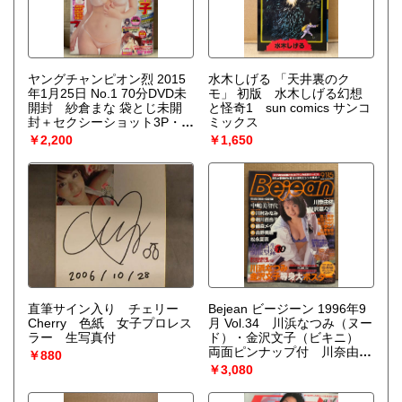
ヤングチャンピオン烈 2015
水木しげる 「天井裏のク
年1月25日 No.1 70分DVD未
モ」 初版 水木しげる幻想
開封 紗倉まな 袋とじ未開
と怪奇1 sun comics サンコ
封＋セクシーショット3P・高
ミックス
橋聖子(しょう子/たかしょー)
￥2,200
￥1,650
ビキニ7p 他
直筆サイン入り チェリー
Bejean ビージーン 1996年9
Cherry 色紙 女子プロレス
月 Vol.34 川浜なつみ（ヌー
ラー 生写真付
ド）・金沢文子（ビキニ）
両面ピンナップ付 川奈由
￥880
依・桜沢菜々子・中嶋美智
￥3,080
代・川村みなみ・相川百合
子・藤森メイ・吉野美穂・松