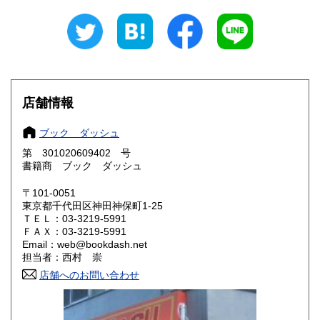
岐阜県
静岡県
600円
600円
愛知県
三重県
600円
600円
滋賀県
京都府
600円
600円
店舗情報
大阪府
兵庫県
600円
600円
ブック ダッシュ
奈良県
和歌山県
600円
600円
第 301020609402 号
書籍商 ブック ダッシュ
鳥取県
島根県
600円
600円
〒101-0051
岡山県
広島県
600円
600円
東京都千代田区神田神保町1-25
ＴＥＬ：03-3219-5991
ＦＡＸ：03-3219-5991
山口県
徳島県
600円
600円
Email：web@bookdash.net
担当者：西村 崇
香川県
愛媛県
600円
600円
店舗へのお問い合わせ
高知県
福岡県
600円
600円