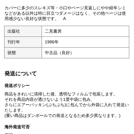
カバーに多少のスレキズ等・小口やページ見返しにやや経年シミ
などがある以外は特に目立つダメージはなく、その他ページは使
用感少ない良好な状態です。 A
出版社
二見書房
刊行年
1986年
状態
中古品（良好）
発送について
発送ポリシー
商品をきれいに清掃した後、透明なフィルムで包装します。
それを商品内容が透けないよう1度中袋に包み、
さらにエアーパッキン(ぷちぷち)に包んでから外袋に入れて発送い
たします。
(重い商品はダンボールでの発送となるため多少異なります。)
海外発送可否