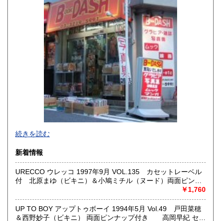
佐賀県
長崎県
600円
600円
熊本県
大分県
600円
600円
宮崎県
鹿児島県
600円
600円
沖縄県
600円
新旧女優・アイドルのグラビア、なつかしの本
続きを読む
映画・特撮、ゲーム・アニメ古漫画などの趣味本は当店にお
まかせください。
新着情報
お取り扱いは、趣味のものすべてにわたります。
URECCO ウレッコ 1997年9月 VOL.135 カセットレーベル
グラビアアイドル雑誌(キャンディーズなどの昔の女優・アイ
付 北原まゆ（ビキニ）＆小鳩ミチル（ヌード）両面ピンナ
ドルも歓迎)
ップ付き 矢沢ようこ ヌード4p・小沢まどか ヌード8p・安
￥1,760
写真集・イメージビデオ(DVD)、雑誌(成人問わず)
藤有里 ヌード7p・南ありす ヌード8p・上野結 ヌード8p・桜
古マンガ・アニメロマンアルバム系、イラスト集、
ちゆり ヌード6p・松川あゆみ ヌード8p・逸見留奈 ヌード
美少女ゲーム、プレミアゲーム、攻略本・設定資料集
UP TO BOY アップトゥボーイ 1994年5月 Vol.49 戸田菜穂
6p・宝城梨花 ヌード5p・入来陽子 ビキニ5p・RQカタログ・
映画パンフレット、プレミアトイ、音楽
＆西野妙子（ビキニ） 両面ピンナップ付き 高岡早紀 セク