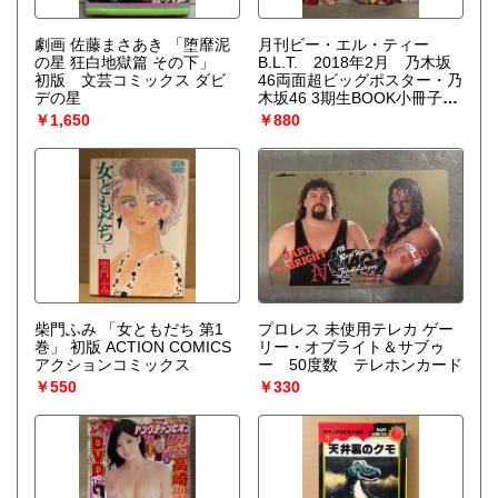
劇画 佐藤まさあき 「堕靡泥
月刊ビー・エル・ティー
の星 狂白地獄篇 その下」
B.L.T. 2018年2月 乃木坂
初版 文芸コミックス ダビ
46両面超ビッグポスター・乃
デの星
木坂46 3期生BOOK小冊子
付 乃木坂46 総特集46ペー
￥1,650
￥880
ジ・白石麻衣・高山一実・桜
井玲香・土屋太鳳・有村架
純・吉岡里帆・おのののか
他
柴門ふみ 「女ともだち 第1
プロレス 未使用テレカ ゲー
巻」 初版 ACTION COMICS
リー・オブライト＆サブゥ
アクションコミックス
ー 50度数 テレホンカード
￥550
￥330