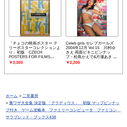
永夏奈・青沼ちあさ・松田ち
ゆり・可愛ゆう・北原梨奈・
里中あやか・女子高生制服型
録10 他
「チェコの映画ポスター テ
Celeb girls セレブガールズ
リーポスターコレクションよ
2004年12月 Vol.15 川村ゆ
り」初版 CZECH
きえ 両面ビキニピンナッ
POSTERS FOR FILMS
プ・松島かえで&片瀬あき 両
FROM THE COLLECTION
面ヌードピンナップ付き。小
￥3,300
￥2,200
OF TERRY POSTERS
春ひより・みずき紗英・かわ
い果南・篠原もえ・三津なつ
み・瀬戸準・紅音ほたる 他
ホーム
二見書房
裏ワザ大全集 決定版 「グラディウス」 初版 マップピンナッ
プ付き ゲーム攻略本 ファミリーコンピュータ ファミコン
サラブレッド・ブックス438