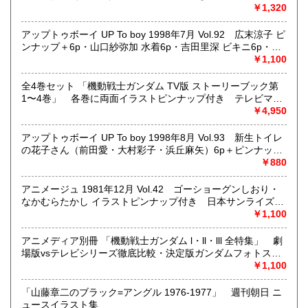
笹原好子 ビキニ3p 他
CD・ビデオ・DVD・LD
シーショット10p・中江有里 12p・瀬戸朝香 4p・篠原涼子
￥1,320
6p・小島聖 ビキニ6p・井上由香理 水着6p・Melody 水着
どんなジャンルでも買取することができます。
7p・中嶋美智代 8p・西野妙子 ビキニ8p・戸田菜穂 12p・春
アップトゥボーイ UP To boy 1998年7月 Vol.92 広末涼子 ピ
東京近郊出張買取していますのでお気軽にご相談ください。
だ、TV,だ、新番組だ！（浜崎あゆみ など） 他
ンナップ＋6p・山口紗弥加 水着6p・吉田里深 ビキニ6p・青
木裕子 ビキニ5p・松本恵 7p・加藤あい 6p・斎藤梨沙 4p・
￥1,100
沿線名：地下鉄(三田線、新宿線、半蔵門線) JR(中央・総武
村田あゆみ ビキニ4p・モーニング娘。モノクロ6p 他
線)
全4巻セット 「機動戦士ガンダム TV版 ストーリーブック第
最寄駅：神保町駅 御茶ノ水駅
1〜4巻」 各巻に両面イラストピンナップ付き テレビマガ
営業時間：12:00-20:00
ジンデラックス
￥4,950
定休日：なし 年末は30日午後5時に閉店、年始は3日正午よ
り開店します
アップトゥボーイ UP To boy 1998年8月 Vol.93 新生トイレ
の花子さん（前田愛・大村彩子・浜丘麻矢）6p＋ピンナップ
書籍の買取について
付 木村佳乃 6p・持田香織 6p・広末涼子 5p・吉野紗香
￥880
5p・小田エリカ 5p・田中麗奈 5p 他
メール web@bookdash.net または専用ページでお問い合
アニメージュ 1981年12月 Vol.42 ゴーショーグンしおり・
わせください。
なかむらたかし イラストピンナップ付き 日本サンライズ
お電話 03-3219-5991でも受け付けております。
は’82年春を席巻できるか？ 宇宙戦士バルディオス・マンザ
￥1,100
イ太閤記・タオタオ・テクノポリス・ゴッドマーズ 他
お取引内容は、ご依頼されたあとの返信メールに、さらに詳
Animage
しく説明した文章をお付けしております。ご安心ください。
アニメディア別冊 「機動戦士ガンダム l・ll・lll 全特集」 劇
場版vsテレビシリーズ徹底比較・決定版ガンダムフォトスト
ーリー・キャラクター/メカ 美術設定集 他 安彦良和 1982
￥1,100
取り扱い分野
年4月
趣味、サブカルチャー、古書一般（その他）
「山藤章二のブラック=アングル 1976-1977」 週刊朝日 ニ
女優・アイドル・グラビア・アダルトや映画・マンガ等
ュースイラスト集