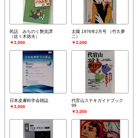
民話 みちのく艶笑譚
太陽 1976年2月号
（竹久夢
（佐々木徳夫）
二）
￥3,000
￥3,000
日本皮膚科学会雑誌
代官山ステキガイドブック
99
￥3,000
￥3,000