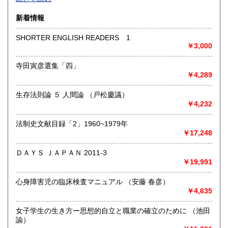
沿線名：-
新着情報
最寄駅：-
営業時間：-
SHORTER ENGLISH READERS 1
定休日：-
￥3,000
書籍の買取について
寺田寅彦選集「四」
￥4,289
-
生存法則論 ５ 人間論 （戸松慶議）
取り扱い分野
￥4,232
総記、哲学宗教、歴史、社会科学、自然科学、美術工芸、国
語国文、外国文学、古典籍、近代文献、趣味、外国書、サブ
法制史文献目録「2」1960~1979年
カルチャー、古書一般（その他）
￥17,248
書籍全般
ＤＡＹＳ ＪＡＰＡＮ 2011-3
￥19,991
心身障害児の臨床検査マニュアル （安藤 春彦）
￥4,635
女子学生の生き方ー思想的自立と職業の確立のために （池田
諭）