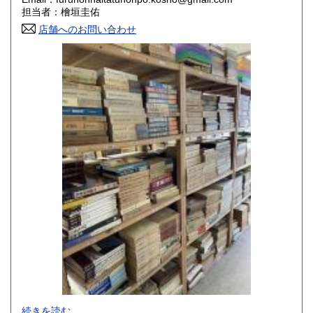
香川県
愛媛県
800円
800円
担当者：檜垣圭佑
店舗へのお問い合わせ
高知県
福岡県
800円
800円
佐賀県
長崎県
800円
800円
熊本県
大分県
800円
800円
宮崎県
鹿児島県
800円
800円
沖縄県
1,500円
-
続きを読む