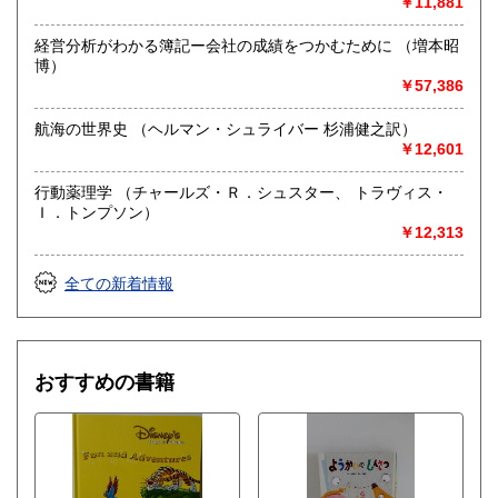
￥11,881
経営分析がわかる簿記ー会社の成績をつかむために （増本昭
博）
￥57,386
航海の世界史 （ヘルマン・シュライバー 杉浦健之訳）
￥12,601
行動薬理学 （チャールズ・Ｒ．シュスター、 トラヴィス・
Ｉ．トンプソン）
￥12,313
全ての新着情報
おすすめの書籍