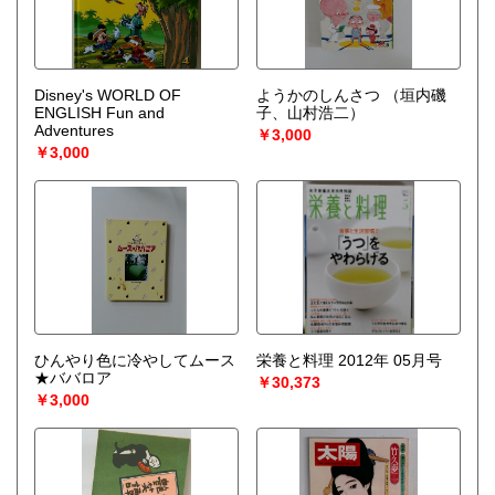
Disney's WORLD OF
ようかのしんさつ
（垣内磯
ENGLISH Fun and
子、山村浩二）
Adventures
￥3,000
￥3,000
ひんやり色に冷やしてムース
栄養と料理 2012年 05月号
★ババロア
￥30,373
￥3,000