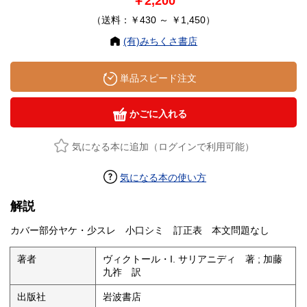
￥2,200
（送料：￥430 ～ ￥1,450）
(有)みちくさ書店
単品スピード注文
かごに入れる
気になる本に追加（ログインで利用可能）
気になる本の使い方
解説
カバー部分ヤケ・少スレ 小口シミ 訂正表 本文問題なし
著者
ヴィクトール・I. サリアニディ 著 ; 加藤
九祚 訳
出版社
岩波書店