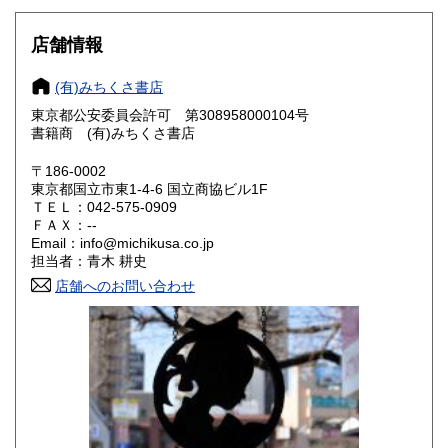
山梨県
長野県
880円
880円
店舗情報
岐阜県
静岡県
880円
880円
(有)みちくさ書店
愛知県
三重県
880円
880円
東京都公安委員会許可 第308958000104号
書籍商 (有)みちくさ書店
滋賀県
京都府
990円
990円
〒186-0002
大阪府
兵庫県
990円
990円
東京都国立市東1-4-6 国立商協ビル1F
ＴＥＬ：042-575-0909
奈良県
和歌山県
ＦＡＸ：--
990円
990円
Email：info@michikusa.co.jp
担当者：青木 耕史
鳥取県
島根県
1,150円
1,150円
店舗へのお問い合わせ
岡山県
広島県
1,150円
1,150円
山口県
徳島県
1,150円
1,150円
香川県
愛媛県
1,150円
1,150円
高知県
福岡県
1,150円
1,410円