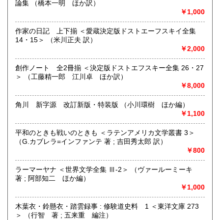
論集 （橋本一明 ほか訳）
2025年5月、店舗を拡張しました。
￥1,000
ゆったり、ゆっくりと本を探せる店になりました。
定休日なし、店舗で通販在庫の販売・受け渡し可能です。
作家の日記 上下揃 ＜愛蔵決定版ドストエーフスキイ全集
ぶらりと みちくさ にいらしてください。
14・15＞ （米川正夫 訳）
￥2,000
沿線名：中央線
最寄駅：JR中央線・国立駅 (徒歩1分)
創作ノート 全2冊揃 ＜決定版ドストエフスキー全集 26・27
営業時間：10:00〜18:45
＞ （工藤精一郎 江川卓 ほか訳）
定休日：無し(※12/31～1/3は休業)
￥8,000
書籍の買取について
角川 新字源 改訂新版・特装版 （小川環樹 ほか編）
￥1,100
関東一円、出張買取にお伺いします。
平和のときも戦いのときも ＜ラテンアメリカ文学叢書 3＞
古本・古書籍の他にも古物全般(CD・DVD、レコード、書道
（G.カブレラ=インファンテ 著 ; 吉田秀太郎 訳）
用品、玩具(鉄道模型・ミニカーなど)買い取りいたします。
￥800
ぜひご相談ください。
買取ご相談フリーダイヤル
ラーマーヤナ ＜世界文学全集 Ⅲ-2＞ （ヴァールーミーキ
0120-797-090
著 ; 阿部知二 ほか編）
￥1,000
ご相談フォームでお問合せ
https://michikusa.co.jp/tp/contact
木葉衣・鈴懸衣・踏雲録事 : 修験道史料 1 ＜東洋文庫 273
＞ （行智 著 ; 五来重 編注）
メールでお問い合せ