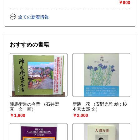
￥800
info@michikusa.co.jp
もちろん、店頭へのお持ち込みも大歓迎です!
全ての新着情報
取り扱い分野
哲学宗教、社会科学、美術工芸、趣味、古書一般（その他）
思想哲学宗教、歴史、社会科学、学術文庫、動植物、アー
おすすめの書籍
ト・展覧会図録、趣味と生活の本、絵本、ＣＤ、レコード
陣馬街道の今昔
（石井宏
新装 花
（安野光雅 絵 ; 杉
直 文・画）
本秀太郎 文）
￥1,600
￥2,000