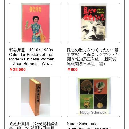
都会摩登 1910s-1930s
良心の歴史をつくりたい : 暴
Calendar Posters of the
力支配・全面ロックアウトと
Modern Chinese Women
闘う報知系三単組
（新聞労
（Zhuo Botang, Wu
連報知系三単組 編）
Hao ）
￥28,000
￥800
過激派集団
（公安資料調査
Neuer Schmuck :
会：編 安倍源基/田中耕
ornamentum humanium