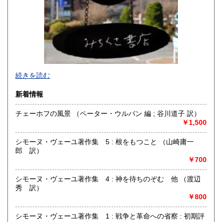
佐賀県
長崎県
1,410円
1,410円
熊本県
大分県
1,410円
1,410円
宮崎県
鹿児島県
1,410円
1,410円
続きを読む
沖縄県
1,450円
新着情報
チェーホフの風景 （ペーター・ウルバン 編 ; 谷川道子 訳）
￥1,500
シモーヌ・ヴェーユ著作集 5 : 根をもつこと （山崎庸一
郎 訳）
￥700
シモーヌ・ヴェーユ著作集 4 : 神を待ちのぞむ 他 （渡辺
秀 訳）
￥800
国立駅前の古書店です。
シモーヌ・ヴェーユ著作集 1 : 戦争と革命への省察 : 初期評
2020年5月に引っ越ししました。