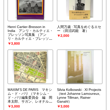
Henri Cartier-Bresson in
人間万歳 : 写真をめぐるエセ
India アンリ・カルティエ・
ー
（田沼武能 著）
ブレッソン写真集
（アン
￥2,000
リ・カルティエ・ブレッソ
ン）
￥3,800
MAXIM'S DE PARIS マキシ
Silvia Kolbowski : XI Projects
ム・ド・パリ
（マキシム・
（text Johanne Lamoureux,
ド・パリ編集委員会 編 岡
Lynne Tillman, Rainer
本太郎、サガン、レオナル
Ganahl）
ド・フジタ ほか寄稿）
￥3,000
￥3,000