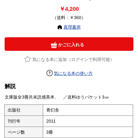
￥4,200
（送料：￥360）
真理書房
かごに入れる
気になる本に追加（ログインで利用可能）
気になる本の使い方
解説
文庫版全3冊共未読感美本、 ／送料ゆうパケット3㎝
出版社
青幻舎
刊行年
2011
ページ数
3冊