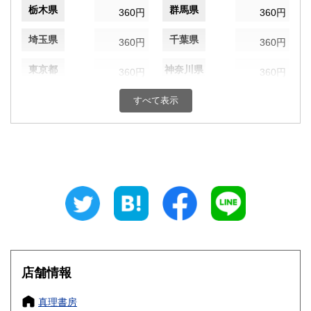
栃木県
群馬県
360円
360円
埼玉県
千葉県
360円
360円
東京都
神奈川県
360円
360円
新潟県
富山県
すべて表示
360円
360円
石川県
福井県
360円
360円
山梨県
長野県
360円
360円
岐阜県
静岡県
360円
360円
愛知県
三重県
360円
360円
滋賀県
京都府
360円
360円
店舗情報
大阪府
兵庫県
360円
360円
真理書房
奈良県
和歌山県