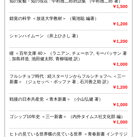
定休日：定休曜日:月・火
知の変貌・知の現在 : 中村雄二郎対話集 （中村雄二郎 著）
￥1,500
書籍の買取について
錯覚の科学 ＜放送大学教材＞ （菊池聡 編著）
全般の買入れ。大口歓迎。出張、応相談。
￥1,200
社会科学(経済・政治・哲学・歴史・教育・評論)・絵本につ
いて、集書に心掛けています。
シャンハイムーン （井上ひさし 著）
￥1,200
取り扱い分野
瞳 ＜百年文庫 40＞ （ラニアン, チェーホフ, モーパッサン 著
哲学宗教、歴史、社会科学、趣味、古書一般（その他）
; 加島祥造, 池田健太郎, 青柳瑞穂 訳）
￥1,000
フルシチョフ時代 : 続スターリンからフルシチョフへ ＜三一
新書＞ （ジュセッペ・ボッファ 著 ; 石川善之助 訳）
￥1,200
戦後の日本共産党 ＜青木新書＞ （小山弘健 著）
￥1,000
ゴシップ10年史 ＜三一新書＞ （内外タイムス社文化部 編）
￥1,000
ヒトの見ている世界蝶の見ている世界 ＜青春新書 インテリジ