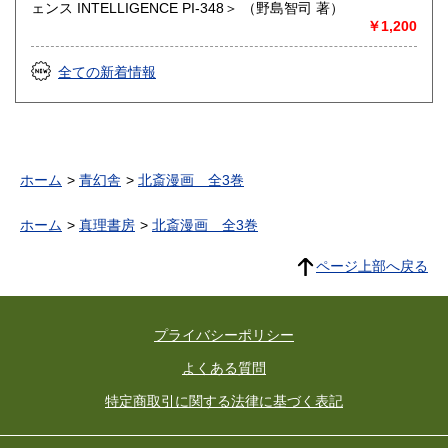
ェンス INTELLIGENCE PI-348＞ （野島智司 著）
￥1,200
全ての新着情報
ホーム
青幻舎
北斎漫画 全3巻
ホーム
真理書房
北斎漫画 全3巻
ページ上部へ戻る
プライバシーポリシー
よくある質問
特定商取引に関する法律に基づく表記