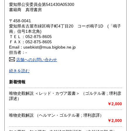
360円
360円
愛知県公安委員会第541430A05300
書籍商 真理書房
鳥取県
島根県
360円
360円
〒458-0041
岡山県
広島県
360円
360円
愛知県名古屋市緑区鳴子町4丁目20 コーポ鳴子1D (「鳴子
南」信号1本北角)
ＴＥＬ：052-875-8605
山口県
徳島県
360円
360円
ＦＡＸ：052-875-8605
Email：usebkist@mua.biglobe.ne.jp
香川県
愛媛県
360円
360円
担当者：-
店舗へのお問い合わせ
高知県
福岡県
360円
360円
3～4坪の小さな店です。（旧；イマジン・スペース・真理）
続きを読む
少しですが、店には、政治・経済・哲学・教育・歴史・文化
佐賀県
長崎県
360円
360円
評論・美術音楽・教養書や文庫などを置いています。
新着情報
全般の買入れ。大口歓迎。出張、応相談。
熊本県
大分県
360円
360円
社会科学（経済・政治・哲学・歴史・教育・評論）・絵本に
唯物史觀解説 ＜レッド・カヴア叢書＞ （ゴルテル著 ; 堺利彦
ついて、集書に心掛けています。
譯述）
宮崎県
鹿児島県
360円
360円
￥2,000
沿線名：地下鉄徳重線(鳴子北口)
最寄駅：地下鉄徳重線・鳴子北口、南800M (「鳴子南」信
沖縄県
360円
唯物史觀解説 （ヘルマン・ゴルテル著 ; 堺利彦譯）
号1本北角)
￥2,000
営業時間：午後2時～6時 (5時半までに入店お願いします。
出張買取時など、閉めることがあります)