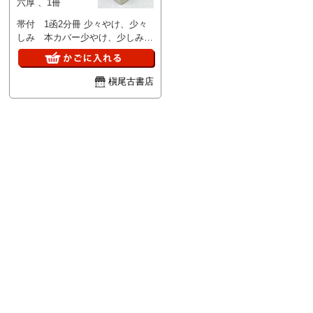
六厚 、1冊
帯付 1函2分冊 少々やけ、少々
しみ 本カバー少やけ、少しみ、
少々すれ 読みつかれ有 本並
槇尾古書店