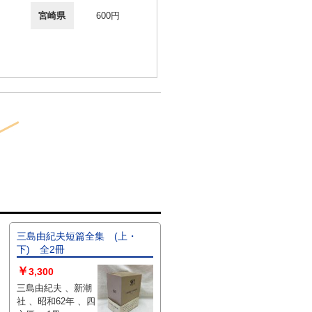
宮崎県
600円
三島由紀夫短篇全集 (上・
下) 全2冊
￥
3,300
三島由紀夫 、新潮
社 、昭和62年 、四