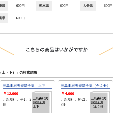
崎県
600円
熊本県
600円
大分県
600円
縄県
600円
（上・下）」の検索結果
三島由紀夫短篇全集 上下
三島由紀夫短篇全集（全２冊）
￥
￥
12,000
4,000
三島由紀夫
三島由紀夫
、新潮社 、平1 、2
、新潮社 、昭62 、
短篇全集
短篇全集
冊
2冊
上下
（全２冊）