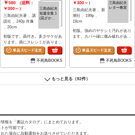
￥
580
（送料：
￥300～）
三島由紀夫
レター教室
￥300～）
三島由紀夫
三島由紀夫著 、新
短篇全集 1
三島由紀夫著 、講
潮社 、199p 、
(花ざかり
談社 、240p 肖像
19cm
の森)
、20cm
初版。強めのヤケシミ汚れがあり
初版です。函付き。多少ヤケがあ
ます。カバー縁に傷み破れがあり
ります。函にスレシミがありま
ます。見返しに塗りつぶしがあり
す。
ます。
不死鳥BOOKS
不死鳥BOOKS
もっと見る（92件）
本情報を「書誌カタログ」にまとめております。
ストが可能です。
された場合に自動通知をお送りさせていただきます。