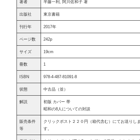
著者
半藤一利, 阿川佐和子 著
出版社
東京書籍
刊行年
2017年
ページ数
242p
サイズ
19cm
冊数
1
ISBN
978-4-487-81091-8
状態
中古品（並）
解説
初版 カバー 帯
昭和の8人についての対談
販売条件
クリックポスト２２０円（箱代含む）にてお送りし
等
す。