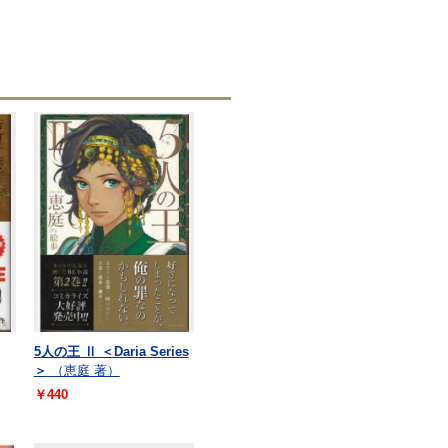
5人の王 Ⅱ ＜Daria Series
＞
（恵庭 著）
￥440