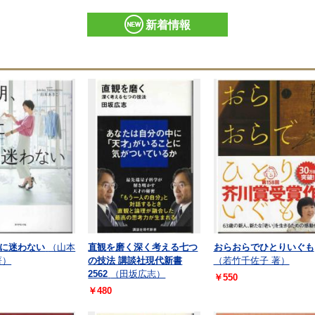
新着情報
に迷わない
（山本
直観を磨く深く考える七つ
おらおらでひとりいぐも
著）
の技法 講談社現代新書
（若竹千佐子 著）
2562
（田坂広志）
￥550
￥480