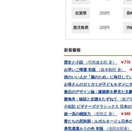
佐賀県
220円
長
鹿児島県
220円
沖
新着書籍
歴史と小説
（司馬遼太郎 著）
￥770
お早いご帰還 初版
（森本毅郎 著）
￥
頭のいい人が「脳のため」に毎日してい
お母さんのガミガミが子どもをダメにする
漱石のデザイン論 : 建築家を夢見た文
勝海舟 : 物語と史蹟をたずねて
（船戸
小右記 ビギナーズクラシックス 日本の
超一流の雑談力
（安田正 著）
￥440
妻たちの思秋期 : ルポルタージュ日本
勇気凛凛ルリの色 初版
（浅田次郎著）