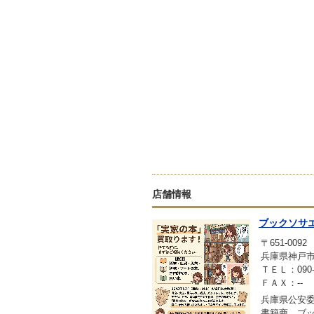
店舗情報
ブックソサ
〒651-0092
兵庫県神戸市中
ＴＥＬ：090-1
ＦＡＸ：--
兵庫県公安委員
書籍商 ブ