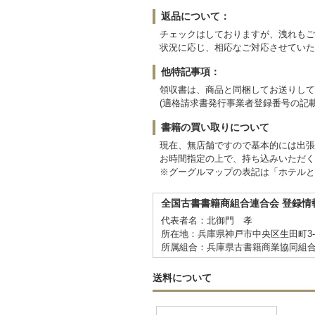
返品について：
チェックはしておりますが、洩れもご
状況に応じ、相応なご対応させていた
他特記事項：
領収書は、商品と同梱してお送りして
(適格請求書発行事業者登録番号の記載
書籍の買い取りについて
現在、無店舗ですので基本的には出張
お時間指定の上で、持ち込みいただく
※グーグルマップの表記は「ホテルと
全国古書書籍商組合連合会 登録情
代表者名：北御門 孝
所在地：兵庫県神戸市中央区生田町3-2-
所属組合：兵庫県古書籍商業協同組
送料について