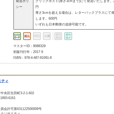
発送ポリ
クリックポスト(厚さ3cmまで)にて発送いたします。2
シー
円
厚さ3cmを超える場合は、レターパックプラスにて
します。600円
いずれも日本郵便の追跡可能です。
マスターID：8088329
初版刊行年：2017.9
ISBN：978-4-487-81091-8
エティ
央区生田町3-2-1-602
893-6161
会許可第631122500009号
ックソサエティ