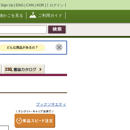
Sign Up [
ENG
|
CHN
|
KOR
]
ログイン
物かごを見る
ご利用ガイド
ブックソサエティ