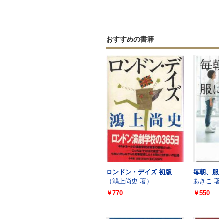
おすすめの書籍
ロンドン・デイズ 初版
毎朝、服
（鴻上尚史 著）
あきこ 
￥770
￥550