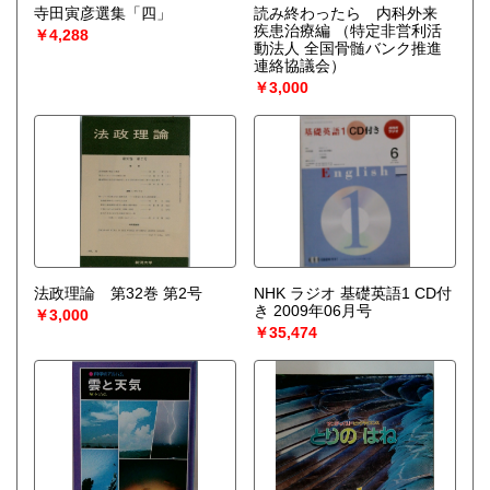
寺田寅彦選集「四」
読み終わったら 内科外来
疾患治療編
（特定非営利活
￥4,288
動法人 全国骨髄バンク推進
連絡協議会）
￥3,000
法政理論 第32巻 第2号
NHK ラジオ 基礎英語1 CD付
き 2009年06月号
￥3,000
￥35,474