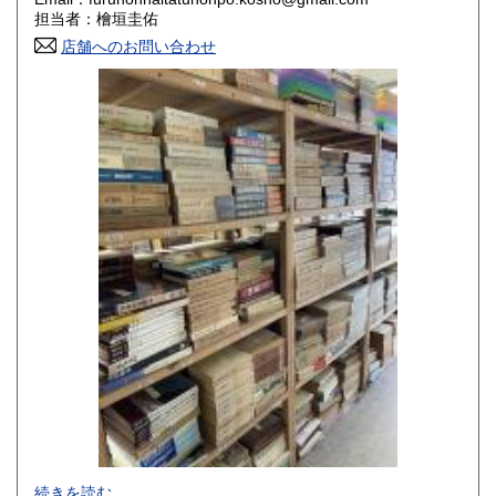
香川県
愛媛県
800円
800円
担当者：檜垣圭佑
店舗へのお問い合わせ
高知県
福岡県
800円
800円
佐賀県
長崎県
800円
800円
熊本県
大分県
800円
800円
宮崎県
鹿児島県
800円
800円
沖縄県
1,500円
-
続きを読む