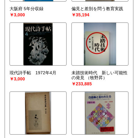
大阪府 5年分収録
偏見と差別を問う教育実践
￥3,000
￥35,194
現代詩手帖 1972年4月
未踏技術時代 新しい可能性
の発見
（牧野昇）
￥3,000
￥233,885