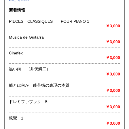
沿線名：-
新着情報
最寄駅：-
営業時間：-
PIECES CLASSIQUES POUR PIANO 1
定休日：-
￥3,000
書籍の買取について
Musica de Guitarra
￥3,000
-
Cinefex
取り扱い分野
￥3,000
総記、哲学宗教、歴史、社会科学、自然科学、美術工芸、国
語国文、外国文学、古典籍、近代文献、趣味、外国書、サブ
黒い雨 （井伏鱒二）
カルチャー、古書一般（その他）
￥3,000
書籍全般
能とは何か 能芸術の表現の本質
￥3,000
ドレミファブック 5
￥3,000
親鸞 1
￥3,000