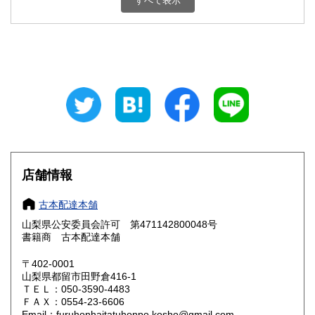
すべて表示
石川県
福井県
800円
800円
山梨県
長野県
800円
800円
岐阜県
静岡県
800円
800円
愛知県
三重県
800円
800円
滋賀県
京都府
800円
800円
大阪府
兵庫県
800円
800円
店舗情報
奈良県
和歌山県
800円
800円
古本配達本舗
山梨県公安委員会許可 第471142800048号
鳥取県
島根県
800円
800円
書籍商 古本配達本舗
岡山県
広島県
800円
800円
〒402-0001
山梨県都留市田野倉416-1
ＴＥＬ：050-3590-4483
山口県
徳島県
800円
800円
ＦＡＸ：0554-23-6606
Email：furuhonhaitatuhonpo.kosho@gmail.com