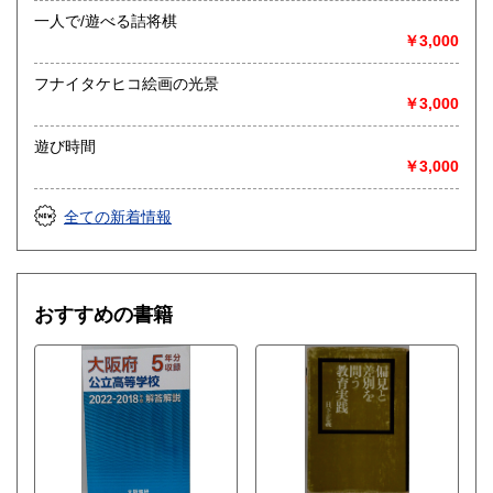
一人で/遊べる詰将棋
￥3,000
フナイタケヒコ絵画の光景
￥3,000
遊び時間
￥3,000
全ての新着情報
おすすめの書籍