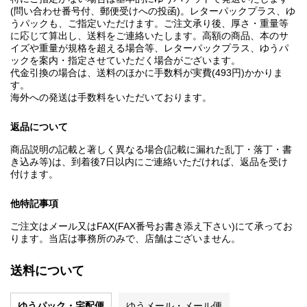
(問い合わせ番号付、郵便受けへの投函)。レターパックプラス、ゆ
うパックも、ご指定いただけます。ご注文承り後、厚さ・重量等
に応じて算出し、送料をご連絡いたします。高額の商品、本のサ
イズや重量が規格を超える場合等、レターパックプラス、ゆうパ
ックを案内・指定させていただく場合がございます。
代金引換の場合は、送料のほかに手数料が実費(493円)かかりま
す。
海外への発送は手数料をいただいております。
返品について
商品説明の記載と著しく異なる場合(記載に漏れた乱丁・落丁・書
き込み等)は、到着後7日以内にご連絡いただければ、返品を受け
付けます。
他特記事項
ご注文はメール又はFAX(FAX番号お書き添え下さい)にて承ってお
ります。当店は事務所のみで、店舗はございません。
送料について
ゆうパック・宅配便
ゆうメール・メール便