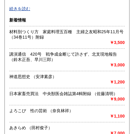
高知県
福岡県
近代文学、海外文学、探偵・幻想・SF、美術、絵本・児童
810円
970円
続きを読む
書、オカルティズムなど。
面白い本、変った本を取り揃えるように努力しております。
佐賀県
長崎県
970円
970円
新着情報
HPもぜひご覧下さいませ。
熊本県
大分県
材料別つくり方 家庭料理五百種 主婦之友昭和25年11月号
970円
970円
沿線名：-
（34巻11号）附録
最寄駅：-
￥3,500
宮崎県
鹿児島県
営業時間：-
970円
970円
定休日：不定休
講演通信 420号 戦争成金断じて許さず、北支現地報告
沖縄県
1,270円
（鈴木正吾、早川三郎）
書籍の買取について
￥3,000
古い本を買取いたします。和本から明治・大正・昭和初期の
近代文学(小説・詩集・歌集・句集)、SF・ミステリなどの大
神道思想史 （安津素彦）
衆小説、美術書、宗教書、児童書、雑誌、写真や資料・地図
￥1,200
などの紙もの等は大歓迎。しっかりと査定させていただきま
す。お気軽にご相談ください。
日本家畜売買法 中央獣医会雑誌第4輯附録 （佐藤清明）
￥9,000
取り扱い分野
よろこび 性の芸術 （奈良林祥）
美術工芸、国語国文、外国文学、趣味、古書一般（その他）
￥1,100
あきらめ （田村俊子）
￥7,000