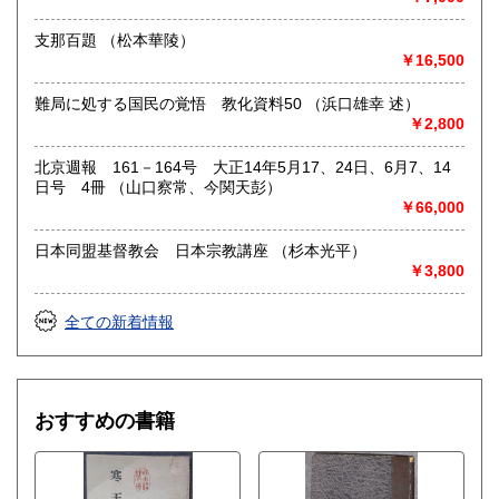
支那百題 （松本華陵）
￥16,500
難局に処する国民の覚悟 教化資料50 （浜口雄幸 述）
￥2,800
北京週報 161－164号 大正14年5月17、24日、6月7、14
日号 4冊 （山口察常、今関天彭）
￥66,000
日本同盟基督教会 日本宗教講座 （杉本光平）
￥3,800
全ての新着情報
おすすめの書籍