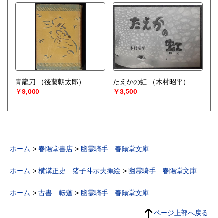
青龍刀
（後藤朝太郎）
たえかの虹
（木村昭平）
￥9,000
￥3,500
ホーム
春陽堂書店
幽霊騎手 春陽堂文庫
ホーム
横溝正史 猪子斗示夫挿絵
幽霊騎手 春陽堂文庫
ホーム
古書 転蓬
幽霊騎手 春陽堂文庫
ページ上部へ戻る