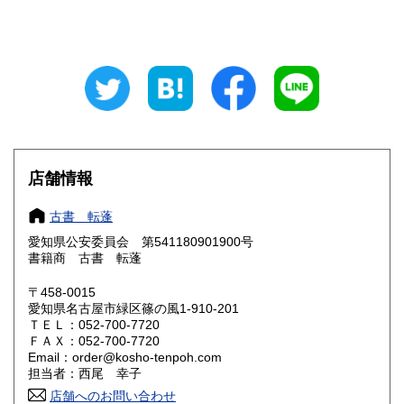
山梨県
長野県
700円
700円
岐阜県
静岡県
700円
700円
愛知県
三重県
640円
700円
滋賀県
京都府
700円
700円
店舗情報
大阪府
兵庫県
700円
700円
古書 転蓬
奈良県
和歌山県
700円
700円
愛知県公安委員会 第541180901900号
書籍商 古書 転蓬
鳥取県
島根県
810円
810円
〒458-0015
岡山県
広島県
810円
810円
愛知県名古屋市緑区篠の風1-910-201
ＴＥＬ：052-700-7720
ＦＡＸ：052-700-7720
山口県
徳島県
810円
810円
Email：order@kosho-tenpoh.com
担当者：西尾 幸子
香川県
愛媛県
810円
810円
店舗へのお問い合わせ