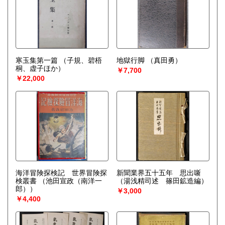
寒玉集第一篇
（子規、碧梧
地獄行脚
（真田勇）
桐、虚子ほか）
￥7,700
￥22,000
海洋冒険探検記 世界冒険探
新聞業界五十五年 思出噺
検叢書
（池田宣政（南洋一
（湯浅精司述 篠田鉱造編）
郎））
￥3,000
￥4,400