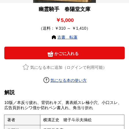
幽霊騎手 春陽堂文庫
￥5,000
（送料：￥310 ～ ￥1,410）
古書 転蓬
かごに入れる
気になる本に追加（ログインで利用可能）
気になる本の使い方
解説
10版／本反り疲れ、背切れキズ、裏表紙スレ極小穴、小口スレ、
広告頁折れシワ僅か切れペン書入れ、角当り折れ
著者
横溝正史 猪子斗示夫挿絵