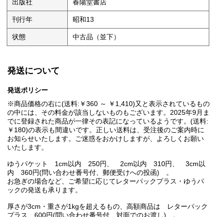
出版社
春陽堂書店
刊行年
昭和13
状態
中古品（並下）
発送について
発送ポリシー
※商品価格の右に(送料:￥360 ～ ￥1,410)又と表示されているもの
の中には、その料金が該当しないものもございます。2025年9月ま
でに登録された商品が一律その表記になっているようです。(送料:
￥180)の表示も間違いです。正しい送料は、受注後のご案内時に
お知らせいたします。ご迷惑をおかけしますが、よろしくお願い
いたします。
ゆうパケット 1cm以内 250円、 2cm以内 310円、 3cm以
内 360円(問い合わせ番号付、郵便受けへの投函) 。
お急ぎの場合など、ご希望に応じてレターパックプラス・ゆうパ
ックの発送も承ります。
厚さが3cm・重さが1kgを超えるもの、高額商品は レターパック
プラス 600円(問い合わせ番号付、対面でのお渡し) 。