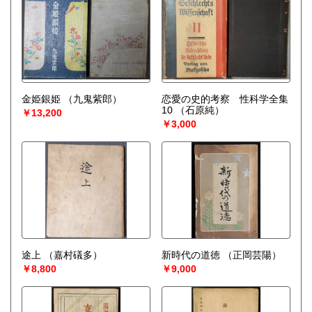
金姫銀姫
（九鬼紫郎）
恋愛の史的考察 性科学全集
10
（石原純）
￥13,200
￥3,000
途上
（嘉村礒多）
新時代の道徳
（正岡芸陽）
￥8,800
￥9,000