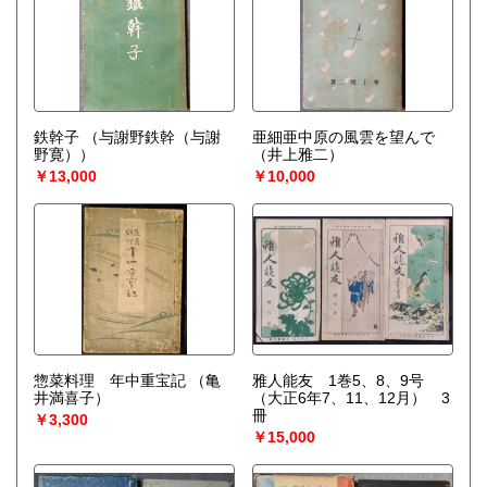
鉄幹子
（与謝野鉄幹（与謝
亜細亜中原の風雲を望んで
野寛））
（井上雅二）
￥13,000
￥10,000
惣菜料理 年中重宝記
（亀
雅人能友 1巻5、8、9号
井満喜子）
（大正6年7、11、12月） 3
冊
￥3,300
￥15,000