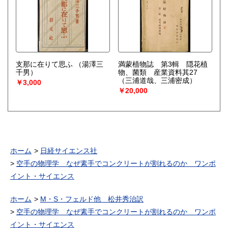
支那に在りて思ふ
（湯澤三
満蒙植物誌 第3輯 隠花植
千男）
物、菌類 産業資料其27
（三浦道哉、三浦密成）
￥3,000
￥20,000
ホーム
日経サイエンス社
空手の物理学 なぜ素手でコンクリートが割れるのか ワンポ
イント・サイエンス
ホーム
M・S・フェルド他 松井秀治訳
空手の物理学 なぜ素手でコンクリートが割れるのか ワンポ
イント・サイエンス