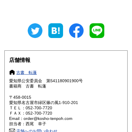
700円
700円
山梨県
長野県
700円
700円
岐阜県
静岡県
700円
700円
愛知県
三重県
640円
700円
滋賀県
京都府
700円
700円
店舗情報
大阪府
兵庫県
700円
700円
古書 転蓬
奈良県
和歌山県
700円
700円
愛知県公安委員会 第541180901900号
書籍商 古書 転蓬
鳥取県
島根県
810円
810円
〒458-0015
岡山県
広島県
810円
810円
愛知県名古屋市緑区篠の風1-910-201
ＴＥＬ：052-700-7720
ＦＡＸ：052-700-7720
山口県
徳島県
810円
810円
Email：order@kosho-tenpoh.com
担当者：西尾 幸子
香川県
愛媛県
810円
810円
店舗へのお問い合わせ