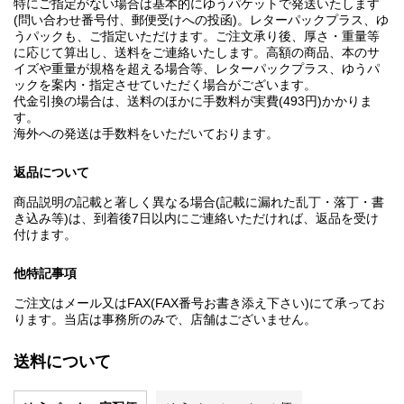
特にご指定がない場合は基本的にゆうパケットで発送いたします
(問い合わせ番号付、郵便受けへの投函)。レターパックプラス、ゆ
うパックも、ご指定いただけます。ご注文承り後、厚さ・重量等
に応じて算出し、送料をご連絡いたします。高額の商品、本のサ
イズや重量が規格を超える場合等、レターパックプラス、ゆうパ
ックを案内・指定させていただく場合がございます。
代金引換の場合は、送料のほかに手数料が実費(493円)かかりま
す。
海外への発送は手数料をいただいております。
返品について
商品説明の記載と著しく異なる場合(記載に漏れた乱丁・落丁・書
き込み等)は、到着後7日以内にご連絡いただければ、返品を受け
付けます。
他特記事項
ご注文はメール又はFAX(FAX番号お書き添え下さい)にて承ってお
ります。当店は事務所のみで、店舗はございません。
送料について