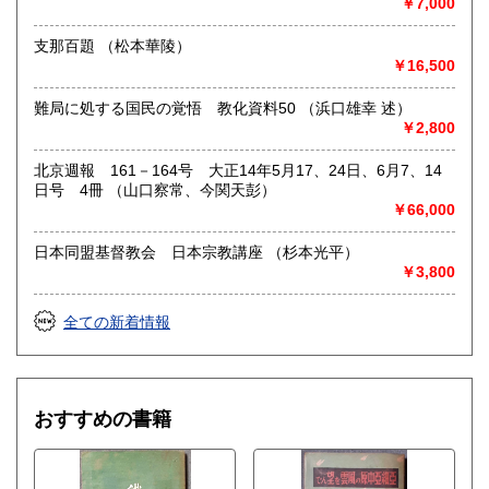
￥7,000
支那百題 （松本華陵）
￥16,500
難局に処する国民の覚悟 教化資料50 （浜口雄幸 述）
￥2,800
北京週報 161－164号 大正14年5月17、24日、6月7、14
日号 4冊 （山口察常、今関天彭）
￥66,000
日本同盟基督教会 日本宗教講座 （杉本光平）
￥3,800
全ての新着情報
おすすめの書籍