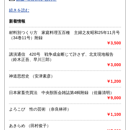
高知県
福岡県
近代文学、海外文学、探偵・幻想・SF、美術、絵本・児童
810円
970円
続きを読む
書、オカルティズムなど。
面白い本、変った本を取り揃えるように努力しております。
佐賀県
長崎県
970円
970円
新着情報
HPもぜひご覧下さいませ。
熊本県
大分県
材料別つくり方 家庭料理五百種 主婦之友昭和25年11月号
970円
970円
沿線名：-
（34巻11号）附録
最寄駅：-
￥3,500
宮崎県
鹿児島県
営業時間：-
970円
970円
定休日：不定休
講演通信 420号 戦争成金断じて許さず、北支現地報告
沖縄県
1,270円
（鈴木正吾、早川三郎）
書籍の買取について
￥3,000
古い本を買取いたします。和本から明治・大正・昭和初期の
近代文学(小説・詩集・歌集・句集)、SF・ミステリなどの大
神道思想史 （安津素彦）
衆小説、美術書、宗教書、児童書、雑誌、写真や資料・地図
￥1,200
などの紙もの等は大歓迎。しっかりと査定させていただきま
す。お気軽にご相談ください。
日本家畜売買法 中央獣医会雑誌第4輯附録 （佐藤清明）
￥9,000
取り扱い分野
よろこび 性の芸術 （奈良林祥）
美術工芸、国語国文、外国文学、趣味、古書一般（その他）
￥1,100
あきらめ （田村俊子）