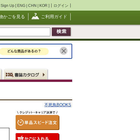
Sign Up [
ENG
|
CHN
|
KOR
]
ログイン
物かごを見る
ご利用ガイド
不死鳥BOOKS