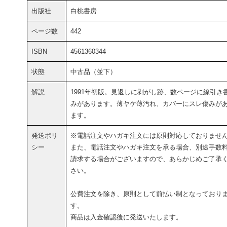
出版社
白桃書房
ページ数
442
ISBN
4561360344
状態
中古品（並下）
解説
1991年初版。見返しに剥がし跡、数ページに線引き
みがあります。薄ヤケ薄汚れ、カバーにスレ傷みが
ます。
発送ポリ
※電話注文やハガキ注文には原則対応しておりませ
シー
また、電話注文やハガキ注文を承る場合、別途手数
請求する場合がございますので、あらかじめご了承
さい。
公費注文を除き、原則として前払い制となっており
す。
商品は入金確認後に発送いたします。