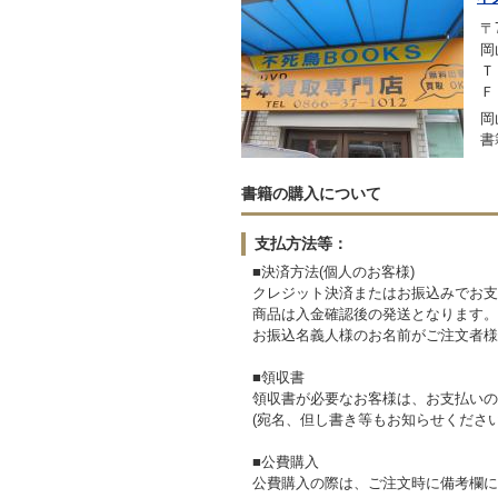
〒7
岡
Ｔ
Ｆ
岡
書
書籍の購入について
支払方法等：
■決済方法(個人のお客様)
クレジット決済またはお振込みでお支
商品は入金確認後の発送となります。
お振込名義人様のお名前がご注文者様
■領収書
領収書が必要なお客様は、お支払いの
(宛名、但し書き等もお知らせください
■公費購入
公費購入の際は、ご注文時に備考欄に