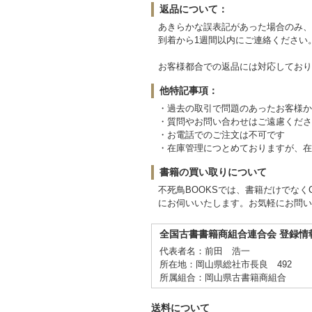
返品について：
あきらかな誤表記があった場合のみ、
到着から1週間以内にご連絡ください
お客様都合での返品には対応しており
他特記事項：
・過去の取引で問題のあったお客様か
・質問やお問い合わせはご遠慮くださ
・お電話でのご注文は不可です
・在庫管理につとめておりますが、在
書籍の買い取りについて
不死鳥BOOKSでは、書籍だけでな
にお伺いいたします。お気軽にお問い
全国古書書籍商組合連合会 登録情
代表者名：前田 浩一
所在地：岡山県総社市長良 492
所属組合：岡山県古書籍商組合
送料について