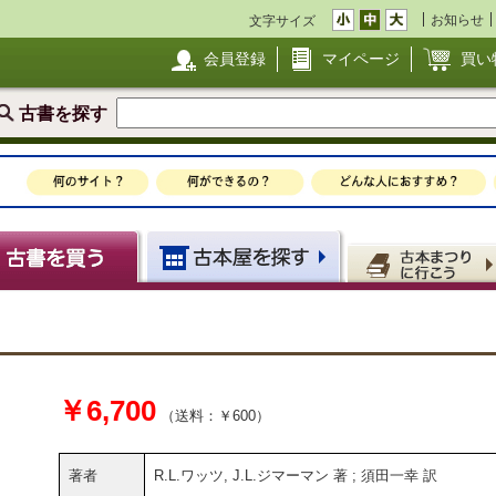
お知らせ
文字サイズ
会員登録
マイページ
買い
古書を探す
￥6,700
（送料：￥600）
著者
R.L.ワッツ, J.L.ジマーマン 著 ; 須田一幸 訳