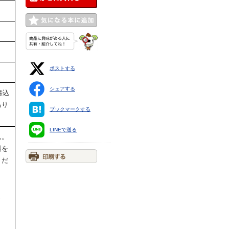
ポストする
シェアする
書込
あり
ブックマークする
LINEで送る
ん。
料を
くだ
ま