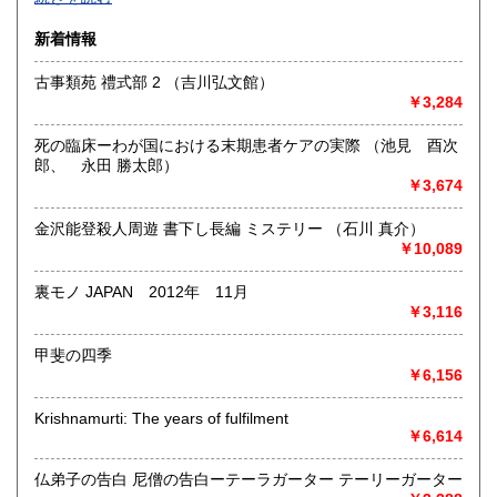
沿線名：-
新着情報
最寄駅：-
営業時間：-
古事類苑 禮式部 2 （吉川弘文館）
定休日：-
￥3,284
書籍の買取について
死の臨床ーわが国における末期患者ケアの実際 （池見 酉次
-
郎、 永田 勝太郎）
￥3,674
取り扱い分野
金沢能登殺人周遊 書下し長編 ミステリー （石川 真介）
総記、哲学宗教、歴史、社会科学、自然科学、美術工芸、国
￥10,089
語国文、外国文学、古典籍、近代文献、趣味、外国書、サブ
カルチャー、古書一般（その他）
裏モノ JAPAN 2012年 11月
書籍全般
￥3,116
甲斐の四季
￥6,156
Krishnamurti: The years of fulfilment
￥6,614
仏弟子の告白 尼僧の告白ーテーラガーター テーリーガーター