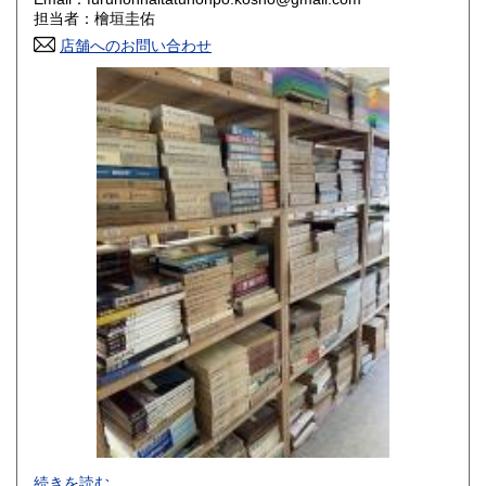
香川県
愛媛県
800円
800円
担当者：檜垣圭佑
店舗へのお問い合わせ
高知県
福岡県
800円
800円
佐賀県
長崎県
800円
800円
熊本県
大分県
800円
800円
宮崎県
鹿児島県
800円
800円
沖縄県
1,500円
-
続きを読む