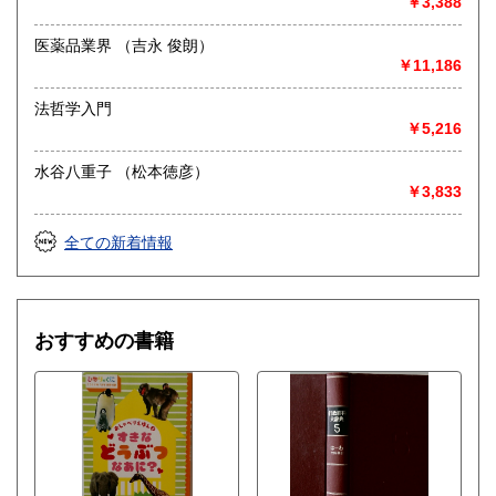
￥3,388
医薬品業界 （吉永 俊朗）
￥11,186
法哲学入門
￥5,216
水谷八重子 （松本徳彦）
￥3,833
全ての新着情報
おすすめの書籍