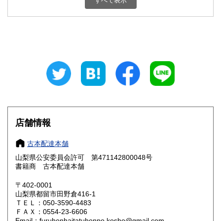
すべて表示
石川県
福井県
800円
800円
山梨県
長野県
800円
800円
岐阜県
静岡県
800円
800円
愛知県
三重県
800円
800円
滋賀県
京都府
800円
800円
大阪府
兵庫県
800円
800円
店舗情報
奈良県
和歌山県
800円
800円
古本配達本舗
山梨県公安委員会許可 第471142800048号
鳥取県
島根県
800円
800円
書籍商 古本配達本舗
岡山県
広島県
800円
800円
〒402-0001
山梨県都留市田野倉416-1
ＴＥＬ：050-3590-4483
山口県
徳島県
800円
800円
ＦＡＸ：0554-23-6606
Email：furuhonhaitatuhonpo.kosho@gmail.com