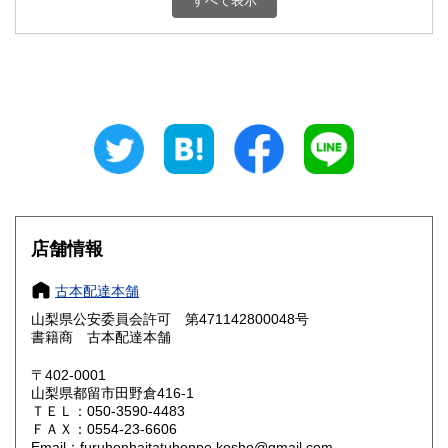
すべて表示
石川県
福井県
800円
800円
山梨県
長野県
800円
800円
岐阜県
静岡県
800円
800円
愛知県
三重県
800円
800円
滋賀県
京都府
800円
800円
大阪府
兵庫県
800円
800円
店舗情報
奈良県
和歌山県
800円
800円
古本配達本舗
山梨県公安委員会許可 第471142800048号
鳥取県
島根県
800円
800円
書籍商 古本配達本舗
岡山県
広島県
800円
800円
〒402-0001
山梨県都留市田野倉416-1
ＴＥＬ：050-3590-4483
山口県
徳島県
800円
800円
ＦＡＸ：0554-23-6606
Email：furuhonhaitatuhonpo.kosho@gmail.com