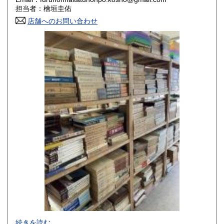
香川県
愛媛県
800円
800円
担当者：檜垣圭佑
店舗へのお問い合わせ
高知県
福岡県
800円
800円
佐賀県
長崎県
800円
800円
熊本県
大分県
800円
800円
宮崎県
鹿児島県
800円
800円
沖縄県
1,500円
-
続きを読む