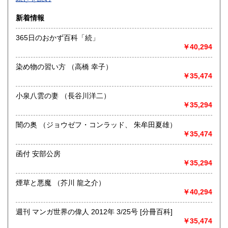
沿線名：-
新着情報
最寄駅：-
営業時間：-
365日のおかず百科「続」
定休日：-
￥40,294
書籍の買取について
染め物の習い方 （高橋 幸子）
-
￥35,474
小泉八雲の妻 （長谷川洋二）
取り扱い分野
￥35,294
総記、哲学宗教、歴史、社会科学、自然科学、美術工芸、国
語国文、外国文学、古典籍、近代文献、趣味、外国書、サブ
闇の奥 （ジョウゼフ・コンラッド、 朱牟田夏雄）
カルチャー、古書一般（その他）
￥35,474
書籍全般
函付 安部公房
￥35,294
煙草と悪魔 （芥川 龍之介）
￥40,294
週刊 マンガ世界の偉人 2012年 3/25号 [分冊百科]
￥35,474