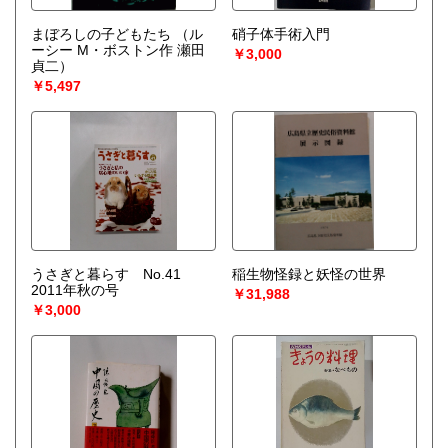
まぼろしの子どもたち
（ル
硝子体手術入門
ーシー M・ボストン作 瀬田
￥3,000
貞二）
￥5,497
うさぎと暮らす No.41
稲生物怪録と妖怪の世界
2011年秋の号
￥31,988
￥3,000