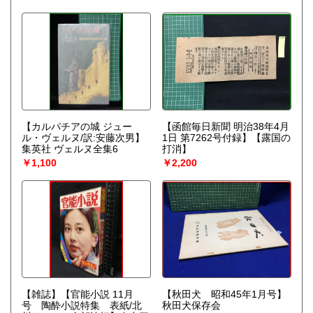
【カルパチアの城 ジュー
【函館毎日新聞 明治38年4月
ル・ヴェルヌ/訳:安藤次男】
1日 第7262号付録】【露国の
集英社 ヴェルヌ全集6
打消】
￥1,100
￥2,200
【雑誌】【官能小説 11月
【秋田犬 昭和45年1月号】
号 陶酔小説特集 表紙/北
秋田犬保存会