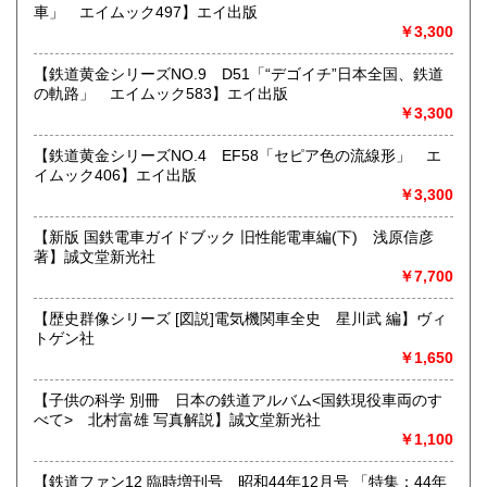
車」 エイムック497】エイ出版
すべての方にメールでのお問い合わせを御案内してい
￥3,300
ます。
★★メールでのお問い合わせは、用件のみの場合スパムメー
【鉄道黄金シリーズNO.9 D51「“デゴイチ”日本全国、鉄道
ルと判断して返信いたしません。お名前もお願いいたしま
の軌路」 エイムック583】エイ出版
す。★★
￥3,300
沿線名：★★電話・FAXでの在庫、状態確認及びご注文には
【鉄道黄金シリーズNO.4 EF58「セピア色の流線形」 エ
対応しません。お電話を頂いてもすべての方にメールでのお
イムック406】エイ出版
問い合わせを御案内しています。 ★★
￥3,300
最寄駅：-
営業時間：(平日)10:00-17:00
【新版 国鉄電車ガイドブック 旧性能電車編(下) 浅原信彦
定休日：土日祝休/臨時休業有
著】誠文堂新光社
￥7,700
書籍の買取について
【歴史群像シリーズ [図説]電気機関車全史 星川武 編】ヴィ
★出張買取・郵送買取(※要事前相談)致します。
トゲン社
お気軽にご相談ください。
￥1,650
取り扱い分野
【子供の科学 別冊 日本の鉄道アルバム<国鉄現役車両のす
べて> 北村富雄 写真解説】誠文堂新光社
近代文献、趣味、サブカルチャー、古書一般（その他）
￥1,100
【鉄道ファン12 臨時増刊号 昭和44年12月号 「特集：44年