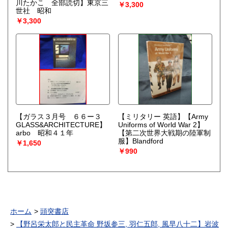
川たかこ 全部読切】東京三
￥3,300
世社 昭和
￥3,300
【ガラス３月号 ６６ー３
【ミリタリー 英語】【Army
GLASS&ARCHITECTURE】
Uniforms of World War 2】
arbo 昭和４１年
【第二次世界大戦期の陸軍制
服】Blandford
￥1,650
￥990
ホーム
頭突書店
【野呂栄太郎と民主革命 野坂参三, 羽仁五郎, 風早八十二】岩波