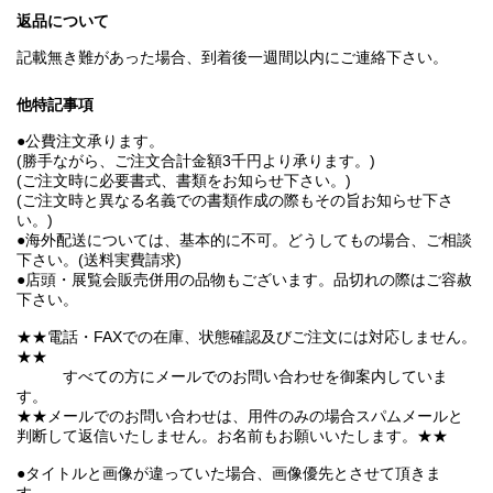
返品について
記載無き難があった場合、到着後一週間以内にご連絡下さい。
他特記事項
●公費注文承ります。
(勝手ながら、ご注文合計金額3千円より承ります。)
(ご注文時に必要書式、書類をお知らせ下さい。)
(ご注文時と異なる名義での書類作成の際もその旨お知らせ下さ
い。)
●海外配送については、基本的に不可。どうしてもの場合、ご相談
下さい。(送料実費請求)
●店頭・展覧会販売併用の品物もございます。品切れの際はご容赦
下さい。
★★電話・FAXでの在庫、状態確認及びご注文には対応しません。
★★
すべての方にメールでのお問い合わせを御案内していま
す。
★★メールでのお問い合わせは、用件のみの場合スパムメールと
判断して返信いたしません。お名前もお願いいたします。★★
●タイトルと画像が違っていた場合、画像優先とさせて頂きま