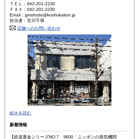
ＴＥＬ：042-201-2230
奈良県
和歌山県
ＦＡＸ：042-201-2230
1,800円
1,800円
Email：ginshodo@koshokaitori.jp
担当者：宮川千尋
鳥取県
島根県
1,800円
1,800円
店舗へのお問い合わせ
岡山県
広島県
1,800円
1,800円
山口県
徳島県
1,800円
1,800円
香川県
愛媛県
1,800円
1,800円
高知県
福岡県
1,800円
1,800円
佐賀県
長崎県
1,800円
1,800円
熊本県
大分県
1,800円
1,800円
東京都では「銀装堂」として営業しております。
続きを読む
宮崎県
鹿児島県
基本的には同じ書店となります。
1,800円
1,800円
新着情報
★★ご質問、ご要望はご注文前にお問合せ下さい。★★
沖縄県
0円
★★電話・FAXでの在庫、状態確認及びご注文には対応しま
【鉄道黄金シリーズNO.7 9600「ニッポンの蒸気機関
せん。