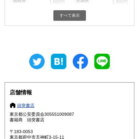
福島県
茨城県
1,800円
1,800円
栃木県
群馬県
1,800円
1,800円
すべて表示
埼玉県
千葉県
1,800円
1,800円
東京都
神奈川県
1,800円
1,800円
新潟県
富山県
1,800円
1,800円
石川県
福井県
1,800円
1,800円
山梨県
長野県
1,800円
1,800円
店舗情報
岐阜県
静岡県
1,800円
1,800円
頭突書店
愛知県
三重県
1,800円
1,800円
東京都公安委員会305551009087
書籍商 頭突書店
滋賀県
京都府
1,800円
1,800円
〒183-0053
大阪府
兵庫県
1,800円
1,800円
東京都府中市天神町3-15-11