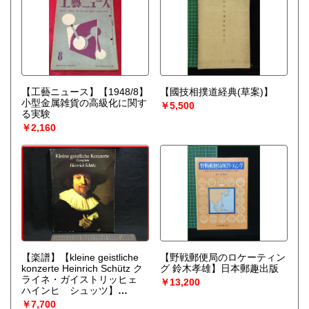
【工藝ニュース】【1948/8】
【國技相撲道経典(草案)】
小型金属雑貨の高級化に関す
￥5,500
る実験
￥2,160
【楽譜】【kleine geistliche
【野戦郵便局のロケーティン
konzerte Heinrich Schütz ク
グ 鈴木孝雄】日本郵趣出版
ライネ・ガイストリッヒェ
￥13,200
ハインヒ シュッツ】
DOVER PUBLICATIONS
￥7,700