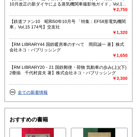
10月改正の新ダイヤによる蒸気機関車撮影地ガイド」Vol,19
103号】交友社
￥2,750
【鉄道ファン10 昭和50年10月号 「特集：EF58形電気機関
車」Vol,15 174号】交友社
￥1,320
【RM LIBRARY44 国鉄暖房車のすべて 岡田誠一 著】株式
会社ネコ・パブリッシング
￥1,650
【RM LIBRARY20・21 国鉄郵便・荷物 気動車の歩み(上)(下)
2冊揃 千代村資夫 著】株式会社ネコ・パブリッシング
￥3,300
全ての新着情報
おすすめの書籍