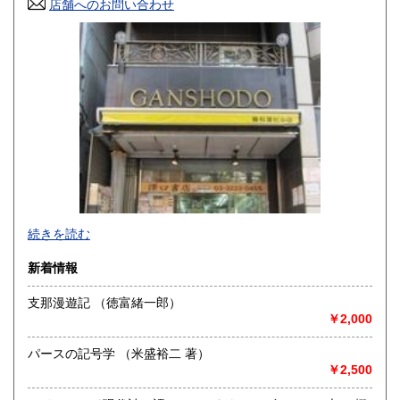
店舗へのお問い合わせ
高知県
福岡県
600円
600円
佐賀県
長崎県
600円
600円
熊本県
大分県
600円
600円
宮崎県
鹿児島県
600円
600円
沖縄県
600円
-
続きを読む
沿線名：都営新宿線・都営三田線・営団半蔵門線
新着情報
最寄駅：神保町駅
営業時間：11:00〜18:00
支那漫遊記 （徳富緒一郎）
定休日：年中無休 ※年末年始(12/31～1/2)は除く
￥2,000
書籍の買取について
パースの記号学 （米盛裕二 著）
日本全国無料出張買取りお引き受けいたします。
￥2,500
まずは、フリーダイヤル 0120-68-2332 までご連絡下さ