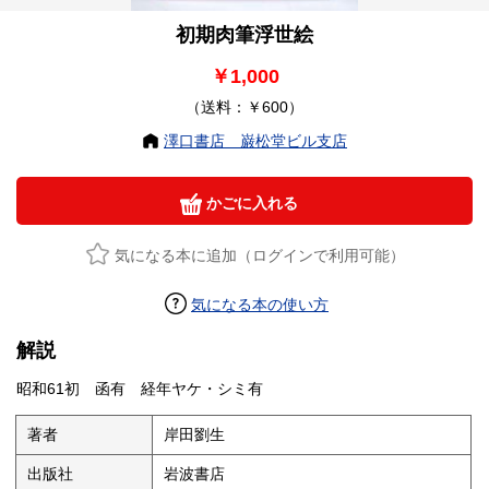
初期肉筆浮世絵
￥1,000
（送料：￥600）
澤口書店 巌松堂ビル支店
かごに入れる
気になる本に追加（ログインで利用可能）
気になる本の使い方
解説
昭和61初 函有 経年ヤケ・シミ有
著者
岸田劉生
出版社
岩波書店