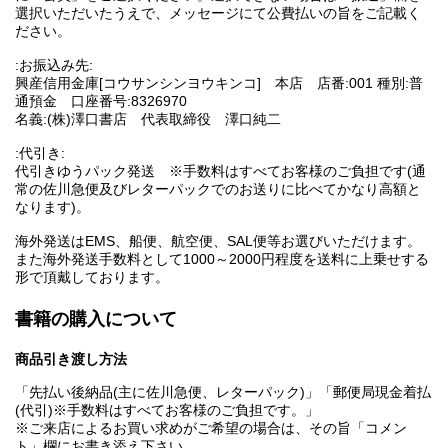
選択いただいたうえで、メッセージにて公費払いの旨をご記載く
ださい。
:お振込み先:
興産信用金庫[コウサンシンヨウキンコ] 本店 店番:001 種別:普
通預金 口座番号:8326970
名義:(株)澤口書店 代表取締役 澤口純二
:代引き:
代引きゆうパック発送 ※手数料はすべてお客様のご負担です(通
常の佐川急便及びレターパックでのお送りに比べてかなり高額と
なります)。
海外発送はEMS、船便、航空便、SAL便等お選びいただけます。
また海外発送手数料として1000～2000円程度を送料に上乗せする
形で頂戴しております。
書籍の購入について
商品引き渡し方法
「先払い後納品(主に佐川急便、レターパック)」「郵便局現金着払
(代引)※手数料はすべてお客様のご負担です。」
※ご来店によるお買い求めがご希望の場合は、その旨「コメン
ト」欄にお書き添え下さい。