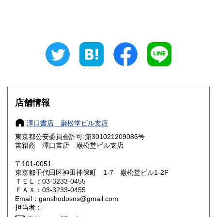
山梨県
長野県
600円
600円
岐阜県
静岡県
600円
600円
愛知県
三重県
600円
600円
滋賀県
京都府
600円
600円
大阪府
兵庫県
600円
600円
店舗情報
奈良県
和歌山県
600円
600円
澤口書店 巌松堂ビル支店
東京都公安委員会許可:第301021209086号
鳥取県
島根県
600円
600円
書籍商 澤口書店 巌松堂ビル支店
岡山県
広島県
600円
600円
〒101-0051
東京都千代田区神田神保町 1-7 巌松堂ビル1-2F
ＴＥＬ：03-3233-0455
山口県
徳島県
600円
600円
ＦＡＸ：03-3233-0455
Email：ganshodosns@gmail.com
香川県
愛媛県
600円
600円
担当者：-