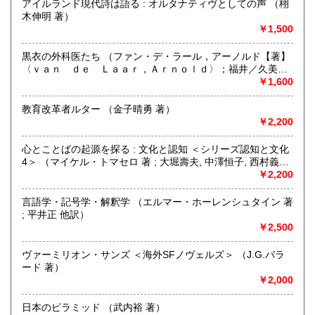
い。
アイルランド現代詩は語る : オルタナティヴとしての声 （栩
木伸明 著）
￥1,500
取り扱い分野
総記、哲学宗教、歴史、社会科学、自然科学、美術工芸、国
黒衣の外科医たち （ファン・デ・ラール，アーノルド【著】
語国文、外国文学、古典籍、近代文献、趣味、外国書、サブ
〈ｖａｎ ｄｅ Ｌａａｒ，Ａｒｎｏｌｄ〉；福井／久美子
カルチャー、古書一般（その他）
【訳】；鈴木／晃仁【監訳】）
￥1,600
古本古書全般
教育改革者ルター （金子晴勇 著）
￥2,200
心とことばの起源を探る : 文化と認知 ＜シリーズ認知と文化
4＞ （マイケル・トマセロ 著 ; 大堀壽夫, 中澤恒子, 西村義樹,
本多啓 訳）
￥2,200
言語学・記号学・解釈学 （エルマー・ホーレンシュタイン 著
; 平井正 他訳）
￥2,500
ヴァーミリオン・サンズ ＜海外SFノヴェルズ＞ （J.G.バラ
ード 著）
￥2,000
日本のピラミッド （武内裕 著）