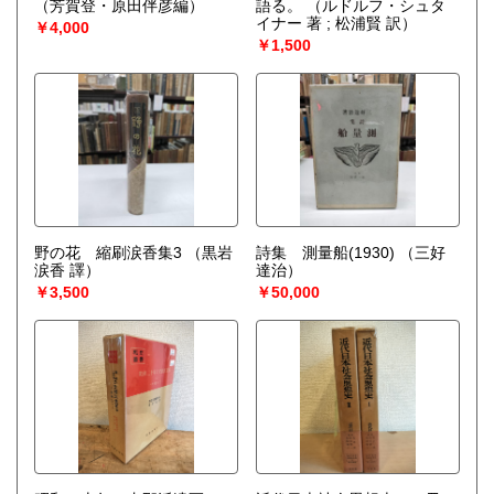
（芳賀登・原田伴彦編）
語る。
（ルドルフ・シュタ
イナー 著 ; 松浦賢 訳）
￥4,000
￥1,500
野の花 縮刷涙香集3
（黒岩
詩集 測量船(1930)
（三好
涙香 譯）
達治）
￥3,500
￥50,000