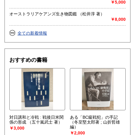
￥5,000
オーストラリアケアンズ生き物図鑑 （松井淳 著）
￥8,000
全ての新着情報
おすすめの書籍
対日講和と冷戦 : 戦後日米関
ある「BC級戦犯」の手記
係の形成
（五十嵐武士 著）
（冬至堅太郎著 ; 山折哲雄
編）
￥3,000
￥2,000