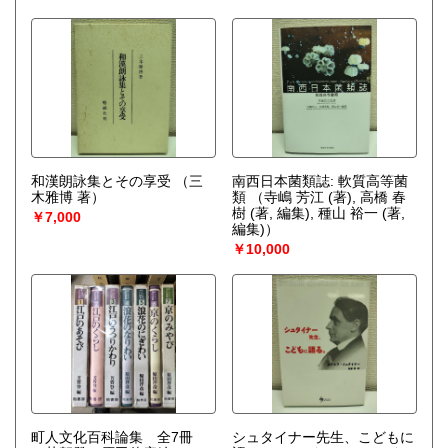
和漢朗詠集とその享受
（三
南西日本菌類誌: 軟質高等菌
木雅博 著）
類
（寺嶋 芳江 (著), 高橋 春
樹 (著, 編集), 種山 裕一 (著,
￥7,000
編集)）
￥10,000
町人文化百科論集 全7冊
シュタイナー先生、こどもに