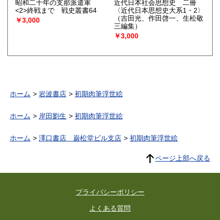
昭和二十年の支那派遣軍
近代日本社会思想史 二冊
<2>終戦まで 戦史叢書64
〈近代日本思想史大系1・2〉
（吉田光、作田啓一、生松敬
￥3,000
三編集）
￥3,000
ホーム
岩波書店
初期肉筆浮世絵
ホーム
岸田劉生
初期肉筆浮世絵
ホーム
澤口書店 巌松堂ビル支店
初期肉筆浮世絵
ページ上部へ戻る
プライバシーポリシー
よくある質問