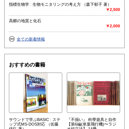
指標生物学 : 生物モニタリングの考え方 （森下郁子 著）
￥2,500
高郷の地質と化石
￥2,000
全ての新着情報
おすすめの書籍
サウンドで学ぶBASIC : ステ
『不揃い』 科學遊具と自作
ップ式MS-DOS対応
（佐藤
【第6編(単葉飛行機)〜ラジ
佳弘 著）
オ組立法】 14冊