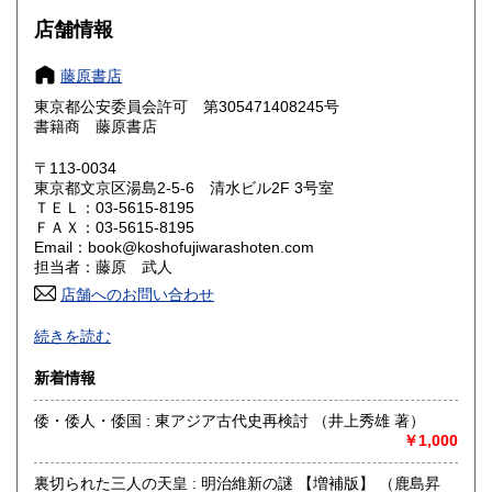
大阪府
兵庫県
300円
300円
店舗情報
奈良県
和歌山県
300円
300円
藤原書店
東京都公安委員会許可 第305471408245号
鳥取県
島根県
300円
300円
書籍商 藤原書店
岡山県
広島県
300円
300円
〒113-0034
東京都文京区湯島2-5-6 清水ビル2F 3号室
ＴＥＬ：03-5615-8195
山口県
徳島県
300円
300円
ＦＡＸ：03-5615-8195
Email：book@koshofujiwarashoten.com
香川県
愛媛県
300円
300円
担当者：藤原 武人
店舗へのお問い合わせ
高知県
福岡県
300円
300円
【通信販売専門 (ご来店不可)】 の古書店です。
続きを読む
※大変申し訳ございませんが、店頭での販売は行っておりま
佐賀県
長崎県
300円
300円
せん。
新着情報
熊本県
大分県
300円
300円
書籍の状態等、ご不明な点・気になる所がございましたら、
倭・倭人・倭国 : 東アジア古代史再検討 （井上秀雄 著）
Eメール・電話でお気軽にお問い合わせ下さいませ。
￥1,000
宮崎県
鹿児島県
300円
300円
メールアドレス【book@koshofujiwarashoten.com】
裏切られた三人の天皇 : 明治維新の謎 【増補版】 （鹿島昇
沖縄県