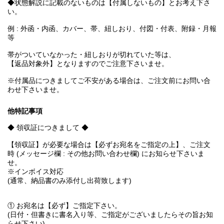
◆状態解説に記載のないものは【付属しないもの】とお考え下さ
い。
例 : 外函・内函、カバー、帯、紐しおり、付図・付表、附録・月報
等
帯がついていなかった・紐しおりが切れていた等は、
【返品対象外】となりますのでご注意下さいませ。
※付属品につきましてご不安がある場合は、ご注文前にお問い合
わせ下さいませ。
他特記事項
◆ 領収証につきまして ◆
【領収証】が必要な場合は【必ずお宛名をご指定の上】、ご注文
時 (メッセージ欄 : その他お問い合わせ欄) にお知らせ下さいま
せ。
※インボイス対応
(通常、納品書のみ添付し出荷致します)
① お宛名は【必ず】ご指定下さい。
(日付・但書きに書名入り等、ご指定がございましたらその旨お知
らせ下さい)