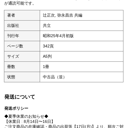
が通読可能です。
著者
辻正次, 弥永昌吉 共編
出版社
共立
刊行年
昭和25年4月初版
ページ数
342頁
サイズ
A5判
冊数
1冊
状態
中古品（並）
発送について
発送ポリシー
◆夏季休業のお知らせ◆
【休業日 : 8月14日〜16日】
ご注文商品の在庫確認・商品の出荷等【17日(月)】より、順次ご対