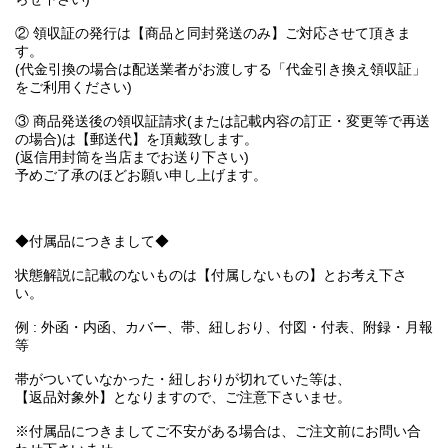
② 領収証の発行は【商品と同封発送のみ】ご対応させて頂きま
す。
(代金引換の場合は配送業者がお渡しする「代金引き換え領収証」
をご利用ください)
③ 商品発送後の領収証請求(または記載内容の訂正・変更等で再送
の場合)は【郵送代】を頂戴致します。
(返信用封筒を当店までお送り下さい)
予めご了承のほどお願い申し上げます。
◆付属品につきまして◆
状態解説に記載のないものは【付属しないもの】とお考え下さ
い。
例 : 外函・内函、カバー、帯、紐しおり、付図・付表、附録・月報
等
帯がついていなかった・紐しおりが切れていた等は、
【返品対象外】となりますので、ご注意下さいませ。
※付属品につきましてご不安がある場合は、ご注文前にお問い合