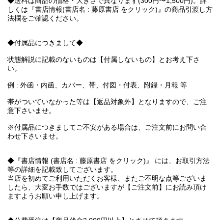
◆送料は商品の価格・大きさで異なります(300円〜1,500円)。詳
しくは『書店情報(書店名 : 藤原書店 をクリック)』の商品引渡し方
法欄をご確認ください。
◆付属品につきまして◆
状態解説に記載のないものは【付属しないもの】とお考え下さ
い。
例 : 外函・内函、カバー、帯、付図・付表、附録・月報 等
帯がついていなかった等は【返品対象外】となりますので、ご注
意下さいませ。
※付属品につきましてご不安がある場合は、ご注文前にお問い合
わせ下さいませ。
◆『書店情報 (書店名 : 藤原書店 をクリック)』 には、お取引方法
等の詳細を記載致してございます。
当店を初めてご利用いただくお客様、またご不明な点等ございま
したら、大変お手数ではございますが【ご注文前】にお読み頂け
ますようお願い申し上げます。