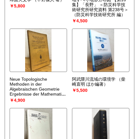
集】「長野」 ＜防災科学技
￥5,800
術研究所研究資料 第238号＞
（防災科学技術研究所 編）
￥4,500
Neue Topologische
阿武隈川流域の環境学
（柴
Methoden in der
崎直明 ほか編著）
Algebraischen Geometrie
￥5,500
Ergebnisse der Mathematik
und Ihrer Grenzgebiete ＜
￥4,900
Ergebnisse der Mathematik
und Ihrer Grenzgebiete＞
【2. Aufl.】
（F.
Hirzebruch）