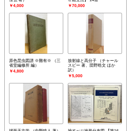
￥4,000
￥70,000
原色昆虫図譜 ※難有※
（三
放射線と高分子
（チャール
省堂編修所 編）
スビー 著、団野晧文 ほか
訳）
￥4,800
￥5,000
球面天文学
（中野猿人 著）
地すべり地形分布図 【第16