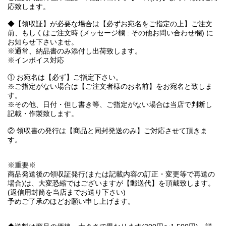
応致します。
◆【領収証】が必要な場合は【必ずお宛名をご指定の上】ご注文
前、もしくはご注文時 (メッセージ欄 : その他お問い合わせ欄) に
お知らせ下さいませ。
※通常、納品書のみ添付し出荷致します。
※インボイス対応
① お宛名は【必ず】ご指定下さい。
※ご指定がない場合は【ご注文者様のお名前】をお宛名と致しま
す。
※その他、日付・但し書き等、ご指定がない場合は当店で判断し
記載・作製致します。
② 領収書の発行は【商品と同封発送のみ】ご対応させて頂きま
す。
※重要※
商品発送後の領収証発行(または記載内容の訂正・変更等で再送の
場合)は、大変恐縮ではございますが【郵送代】を頂戴致します。
(返信用封筒を当店までお送り下さい)
予めご了承のほどお願い申し上げます。