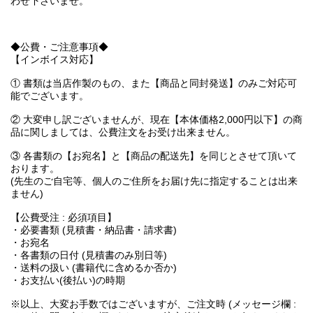
わせ下さいませ。
◆公費・ご注意事項◆
【インボイス対応】
① 書類は当店作製のもの、また【商品と同封発送】のみご対応可
能でございます。
② 大変申し訳ございませんが、現在【本体価格2,000円以下】の商
品に関しましては、公費注文をお受け出来ません。
③ 各書類の【お宛名】と【商品の配送先】を同じとさせて頂いて
おります。
(先生のご自宅等、個人のご住所をお届け先に指定することは出来
ません)
【公費受注 : 必須項目】
・必要書類 (見積書・納品書・請求書)
・お宛名
・各書類の日付 (見積書のみ別日等)
・送料の扱い (書籍代に含めるか否か)
・お支払い(後払い)の時期
※以上、大変お手数ではございますが、ご注文時 (メッセージ欄 :