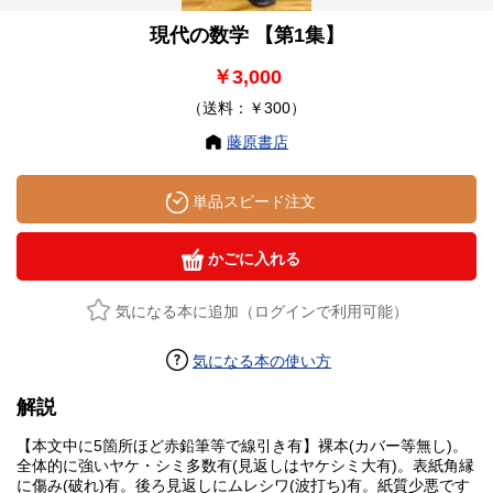
現代の数学 【第1集】
￥3,000
（送料：￥300）
藤原書店
単品スピード注文
かごに入れる
気になる本に追加（ログインで利用可能）
気になる本の使い方
解説
【本文中に5箇所ほど赤鉛筆等で線引き有】裸本(カバー等無し)。
全体的に強いヤケ・シミ多数有(見返しはヤケシミ大有)。表紙角縁
に傷み(破れ)有。後ろ見返しにムレシワ(波打ち)有。紙質少悪です