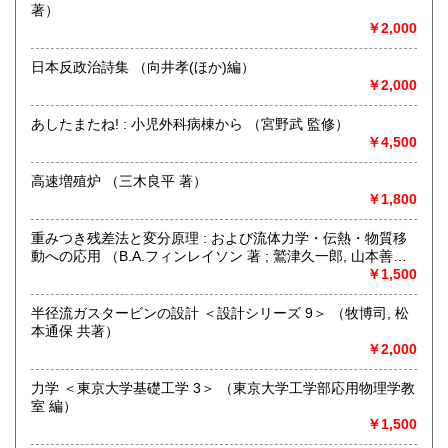
300円
※販売書籍につきまして【お電話でのお問い合わせ】は、現
著）
品在庫を確認するためお時間を頂戴いたします。
￥2,000
(お電話折返しでのご対応となります)
日本反政治詩集 （向井孝(ほか)編）
沿線名：JR中央線・総武線・東京メトロ丸ノ内線
￥2,000
最寄駅：御茶ノ水駅・本郷三丁目駅
営業時間：【事務所営業・通信販売専門 (ご来店不可)】
あしたまたね! : 小児外科病棟から （宮野武 監修）
9:00〜17:00 ※買取・仕入れ等で不在の場合がございます
￥4,500
定休日：水曜日・日曜日・年末年始
高速増殖炉 （三木良平 著）
書籍の買取について
￥1,800
自然科学等の学術書・専門書・その他資料買取り致します。
重みつき残差法と変分原理 : および流体力学・伝熱・物質移
電話・FAX・メール等でお気軽にご相談下さいませ。
動への応用 （B.A.フィンレイソン 著 ; 鷲津久一郎, 山本善之,
出張買取・配送料着払い(当店の支払い)で送って頂くことも
川井忠彦 共訳）
￥1,500
可能でございます。
※お送り頂く場合は必ず事前にご連絡下さいませ。
半径流ガスタービンの設計 ＜設計シリーズ 9＞ （牧博司, 松
本通保 共著）
取り扱い分野
￥2,000
自然科学、外国書、古書一般（その他）
【地球科学(地質・鉱物)・天文学・動物学・植物学・その他
力学 ＜東京大学基礎工学 3＞ （東京大学工学部応用物理学教
自然科学】
室 編）
￥1,500