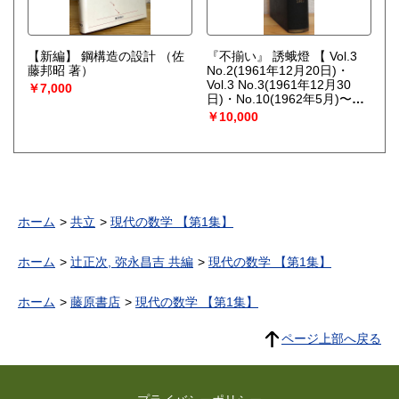
【新編】 鋼構造の設計
（佐
『不揃い』 誘蛾燈 【 Vol.3
藤邦昭 著）
No.2(1961年12月20日)・
Vol.3 No.3(1961年12月30
￥7,000
日)・No.10(1962年5月)〜
No.37(1969年9月) 】 30冊(1
￥10,000
冊に合本・個人製本・ハード
カバー) -
ホーム
共立
現代の数学 【第1集】
ホーム
辻正次, 弥永昌吉 共編
現代の数学 【第1集】
ホーム
藤原書店
現代の数学 【第1集】
ページ上部へ戻る