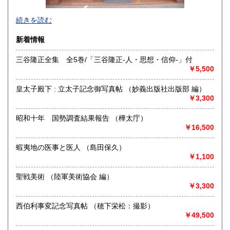
1957年創業。北海道・樺太・千島郷土誌、日露交渉史、アイ
続きを読む
ヌ民族関係を中心に古地図、近代文学初版本・自筆物などを
主に取り扱っております。年1回古書目録を発行しておりま
新着情報
す。
三谷隆正全集 全5巻/「三谷隆正-人・思想・信仰-」付
沿線名：地下鉄南北線
￥5,500
最寄駅：北12条駅
営業時間：12:00～18:00
皇太子殿下 : 立太子記念御写真帖 （妙義出版社出版部 編）
定休日：日曜・月曜・祝日
￥3,300
書籍の買取について
昭和十年 国勢調査結果報告 （樺太庁）
https://www.konando-kosho.com
￥16,500
取り扱い分野
蝦夷地の医事と医人 （島田保久）
￥1,100
-
https://www.konando-kosho.com
聖戦美術 （陸軍美術協会 編）
￥3,300
西伯利事変記念写真帖 （穂下栄松：撮影）
￥49,500