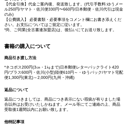
【代金引換】代金ご案内後、発送致します。(代引手数料:ゆうメー
ル250円/ヤマト・佐川便330円〜660円/日本郵便・佐川代引は現金
のみ)
【公費購入】 必要書類・必要事項をコメント欄にお書き添えくだ
さい。お支払についてはご規定に従います。
*尚、ご同業(全古書連加盟店)は、後払いにてお送り致します。
書籍の購入について
商品引き渡し方法
*ネコポス200円(3㎝・1㎏まで)日本郵便レターパックライト420
円/プラス600円・佐川(小型)陸便610円～・ゆうパック/ヤマト宅配
便1,300円(東北)～2,000円(九州・沖縄)
返品について
返品につきましては、商品につき表示にない瑕疵が有りました場
合以外はお受けいたしかねます。メール等にてご連絡の上、商品
受取後1週間以内にお願い致します。
他特記事項