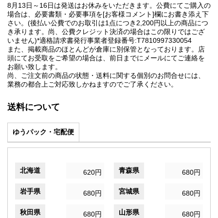
8月13日～16日は発送はお休みをいただきます。公費にてご購入の
場合は、必要書類・必要事項を[お客様コメント]欄にお書き添え下
さい。(後払い公費でのお取引は1点につき2,200円以上の商品につ
き承ります。尚、公費クレジット決済の場合はこの限りではござ
いません)*適格請求書発行事業者登録番号:T7810997330054
また、掲載商品のほとんどが倉庫に別保管となっております。店
頭にてお受取をご希望の場合は、前日までにメールにてご連絡を
お願い致します。
尚、ご注文前の商品の状態・送料に関する個別のお問合せには、
業務の都合上ご対応致しかねますのでご了承ください。
送料について
ゆうパック・宅配便
北海道
青森県
620円
680円
岩手県
宮城県
680円
680円
秋田県
山形県
680円
680円