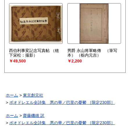
西伯利事変記念写真帖
（穂
男爵 永山将軍略傳 （筆写
下栄松：撮影）
本）
（栃内元吉）
￥49,500
￥2,200
ホーム
東京創元社
ボオドレエル全詩集 悪の華／巴里の憂鬱 ［限定230部］
ホーム
齋藤磯雄 訳
ボオドレエル全詩集 悪の華／巴里の憂鬱 ［限定230部］