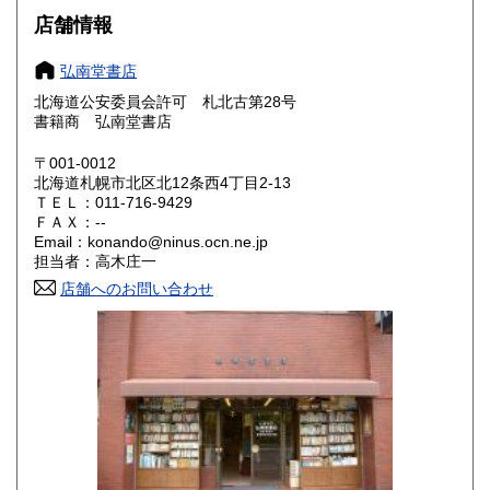
大阪府
兵庫県
720円
720円
店舗情報
奈良県
和歌山県
720円
720円
弘南堂書店
北海道公安委員会許可 札北古第28号
鳥取県
島根県
760円
760円
書籍商 弘南堂書店
岡山県
広島県
760円
760円
〒001-0012
北海道札幌市北区北12条西4丁目2-13
ＴＥＬ：011-716-9429
山口県
徳島県
760円
760円
ＦＡＸ：--
Email：konando@ninus.ocn.ne.jp
香川県
愛媛県
760円
760円
担当者：高木庄一
店舗へのお問い合わせ
高知県
福岡県
760円
800円
佐賀県
長崎県
800円
800円
熊本県
大分県
800円
800円
宮崎県
鹿児島県
800円
800円
沖縄県
2,050円