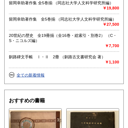
留岡幸助著作集 全5巻揃 （同志社大学人文科学研究所編）
￥19,800
留岡幸助著作集 全5巻揃 （同志社大学人文科学研究所編）
￥27,500
20世紀の歴史 全19冊揃（全16巻・総索引・別巻2） （C・
S・ニコルズ編）
￥7,700
釧路碑文手帳 Ⅰ・Ⅱ 2冊 （釧路古文書研究会 著）
￥1,100
全ての新着情報
おすすめの書籍