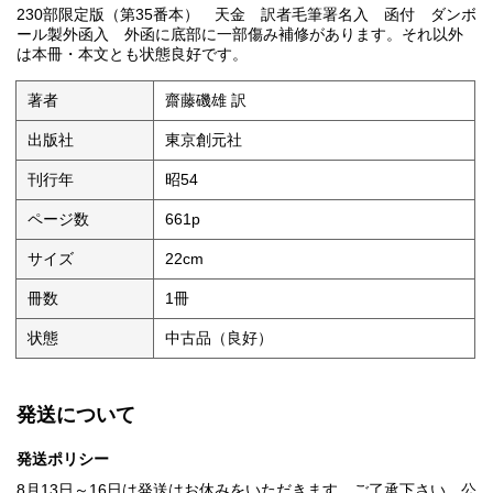
230部限定版（第35番本） 天金 訳者毛筆署名入 函付 ダンボ
ール製外函入 外函に底部に一部傷み補修があります。それ以外
は本冊・本文とも状態良好です。
著者
齋藤磯雄 訳
出版社
東京創元社
刊行年
昭54
ページ数
661p
サイズ
22cm
冊数
1冊
状態
中古品（良好）
発送について
発送ポリシー
8月13日～16日は発送はお休みをいただきます。ご了承下さい。公