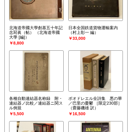
北海道帝國大學創基五十年記
日本全国鉄道貨物運輸案内
念冩眞（帖）
（北海道帝國
（村上彰一 編）
大學 [編]）
￥33,000
￥8,800
各種自動連結器名称録 附・
ボオドレエル全詩集 悪の華
連結器ノ比較／連結器ニ関ス
／巴里の憂鬱 ［限定230部］
ル例規
（齋藤磯雄 訳）
￥5,500
￥16,500