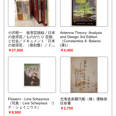
小沢昭一 放浪芸雑録／日本
Antenna Theory: Analysis
の放浪芸／ものがたり 芸能
and Design 3rd Edition
と社会／ドキュメント「日本
（Constantine A. Balanis
の放浪芸」（復刻盤）／ドキ
(著)）
ュメント「又日本の放浪芸」
￥27,500
￥4,400
（復刻盤）
（小沢昭一）
Flowers - Lina Scheynius
北海道炭礦汽船（株）運輸係
（写真：Lina Scheynius リ
任命書
ナ・シェイニウス）
￥2,750
￥9,900