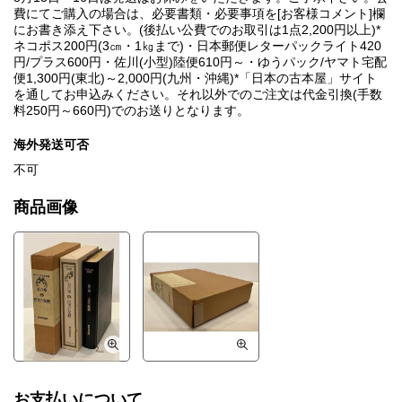
費にてご購入の場合は、必要書類・必要事項を[お客様コメント]欄
にお書き添え下さい。(後払い公費でのお取引は1点2,200円以上)*
ネコポス200円(3㎝・1㎏まで)・日本郵便レターパックライト420
円/プラス600円・佐川(小型)陸便610円～・ゆうパック/ヤマト宅配
便1,300円(東北)～2,000円(九州・沖縄)*「日本の古本屋」サイト
を通してお申込みください。それ以外でのご注文は代金引換(手数
料250円～660円)でのお送りとなります。
海外発送可否
不可
商品画像
お支払いについて