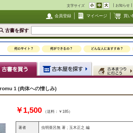
お知らせ
文字サイズ
会員登録
マイページ
買い
古書を探す
Aromu 1 (肉体への憎しみ)
￥1,500
（送料：￥185）
著者
虫明亜呂無 著 ; 玉木正之 編