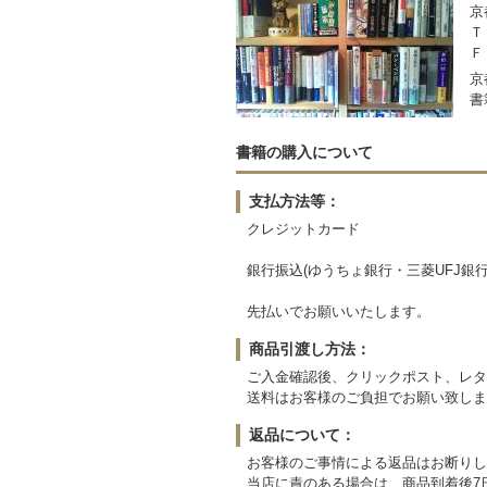
京
Ｔ
Ｆ
京
書
書籍の購入について
支払方法等：
クレジットカード
銀行振込(ゆうちょ銀行・三菱UFJ銀
先払いでお願いいたします。
商品引渡し方法：
ご入金確認後、クリックポスト、レタ
送料はお客様のご負担でお願い致しま
返品について：
お客様のご事情による返品はお断りし
当店に責のある場合は、商品到着後7