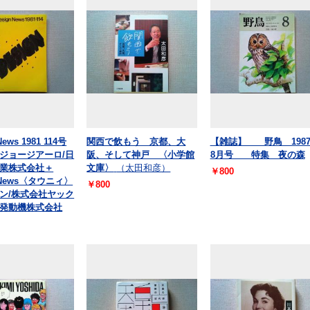
News 1981 114号
関西で飲もう 京都、大
【雑誌】 野鳥 198
ジョージアーロ/日
阪、そして神戸 〈小学館
8月号 特集 夜の森
業株式会社＋
文庫〉
（太田和彦）
￥800
n News〈タウニィ〉
￥800
ン/株式会社ヤック
発動機株式会社