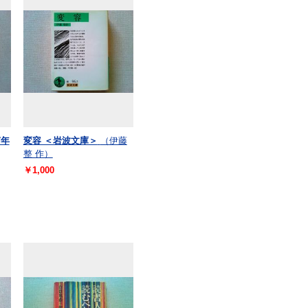
7年
変容 ＜岩波文庫＞
（伊藤
整 作）
￥1,000