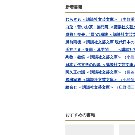
新着書籍
むらぎも ＜講談社文芸文庫＞
（中野重
白兎・苦いお茶・無門庵 ＜講談社文芸
成熟と喪失 : "母"の崩壊 ＜講談社文芸
風前雨後 ＜講談社文芸文庫 現代日本
氏神さま・春雨・耳学問 ＜講談社
殉教・微笑 ＜講談社文芸文庫＞
（小島
日本近代文学の起源 ＜講談社文芸文庫
阿久正の話 ＜講談社文芸文庫＞
（長谷
抱擁家族 ＜講談社文芸文庫＞
（小島信
絵合せ ＜講談社文芸文庫＞
（庄野潤三
おすすめの書籍