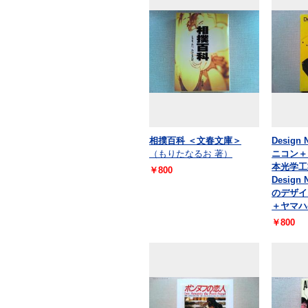
相撲百科 ＜文春文庫＞
Design 
（もりたなるお 著）
ニコン＋
本光学工
￥800
Desig
のデザイ
＋ヤマハ
￥800