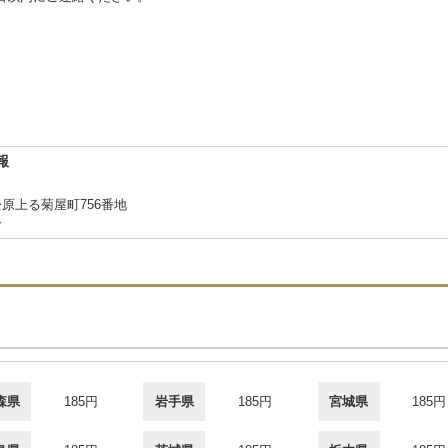
報
原上る菊屋町756番地
合
森県
185円
岩手県
185円
宮城県
185円