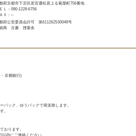
都府京都市下京区若宮通松原上る菊屋町756番地
ＥＬ：090-1228-6756
ＡＸ：--
都府公安委員会許可 第611262530048号
籍商 古書 捜索舎
行・京都銀行)
ーパック、ゆうパックで発送致します。
す。
ております。
日以内にご連絡ください。