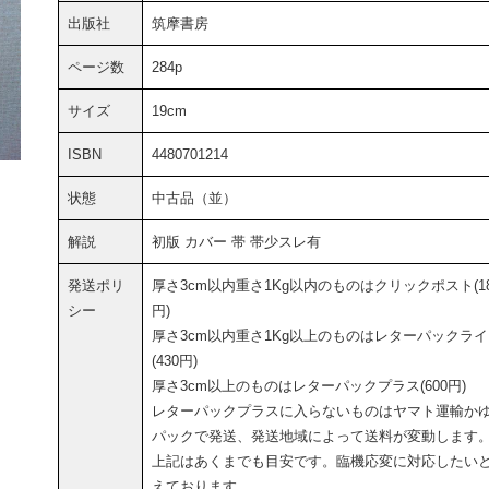
出版社
筑摩書房
ページ数
284p
サイズ
19cm
ISBN
4480701214
状態
中古品（並）
解説
初版 カバー 帯 帯少スレ有
発送ポリ
厚さ3cm以内重さ1Kg以内のものはクリックポスト(18
シー
円)
厚さ3cm以内重さ1Kg以上のものはレターパックラ
(430円)
厚さ3cm以上のものはレターパックプラス(600円)
レターパックプラスに入らないものはヤマト運輸か
パックで発送、発送地域によって送料が変動します
上記はあくまでも目安です。臨機応変に対応したい
えております。