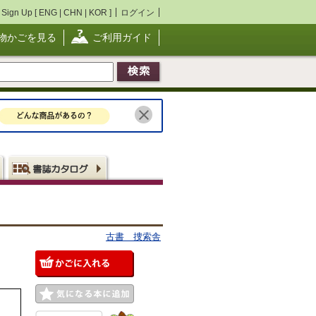
Sign Up [
ENG
|
CHN
|
KOR
]
ログイン
物かごを見る
ご利用ガイド
古書 捜索舎