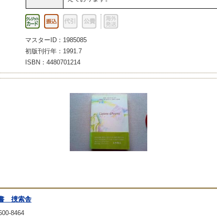
マスターID：1985085
初版刊行年：1991.7
ISBN：4480701214
書 捜索舎
00-8464