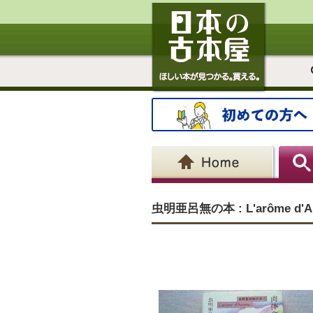
虫明亜呂無の本 : L'arôme d'