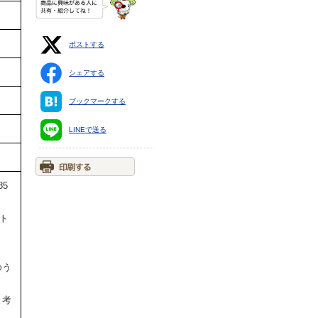
ポストする
シェアする
ブックマークする
LINEで送る
5
イト
ゆう
。
と考