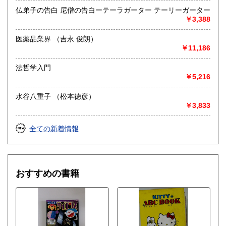
仏弟子の告白 尼僧の告白ーテーラガーター テーリーガーター
￥3,388
医薬品業界 （吉永 俊朗）
￥11,186
法哲学入門
￥5,216
水谷八重子 （松本徳彦）
￥3,833
全ての新着情報
おすすめの書籍