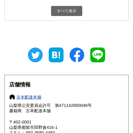
新潟県
富山県
800円
800円
すべて表示
石川県
福井県
800円
800円
山梨県
長野県
800円
800円
岐阜県
静岡県
800円
800円
愛知県
三重県
800円
800円
滋賀県
京都府
800円
800円
大阪府
兵庫県
800円
800円
店舗情報
奈良県
和歌山県
800円
800円
古本配達本舗
山梨県公安委員会許可 第471142800048号
鳥取県
島根県
800円
800円
書籍商 古本配達本舗
岡山県
広島県
800円
800円
〒402-0001
山梨県都留市田野倉416-1
ＴＥＬ：050-3590-4483
山口県
徳島県