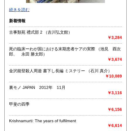
-
続きを読む
沿線名：-
新着情報
最寄駅：-
営業時間：-
古事類苑 禮式部 2 （吉川弘文館）
定休日：-
￥3,284
書籍の買取について
死の臨床ーわが国における末期患者ケアの実際 （池見 酉次
-
郎、 永田 勝太郎）
￥3,674
取り扱い分野
金沢能登殺人周遊 書下し長編 ミステリー （石川 真介）
総記、哲学宗教、歴史、社会科学、自然科学、美術工芸、国
￥10,089
語国文、外国文学、古典籍、近代文献、趣味、外国書、サブ
カルチャー、古書一般（その他）
裏モノ JAPAN 2012年 11月
書籍全般
￥3,116
甲斐の四季
￥6,156
Krishnamurti: The years of fulfilment
￥6,614