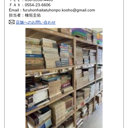
800円
800円
ＦＡＸ：0554-23-6606
Email：furuhonhaitatuhonpo.kosho@gmail.com
香川県
愛媛県
800円
800円
担当者：檜垣圭佑
店舗へのお問い合わせ
高知県
福岡県
800円
800円
佐賀県
長崎県
800円
800円
熊本県
大分県
800円
800円
宮崎県
鹿児島県
800円
800円
沖縄県
1,500円