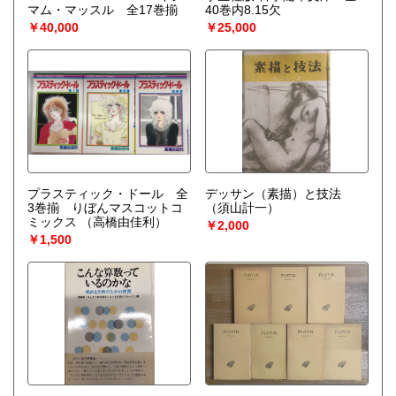
マム・マッスル 全17巻揃
40巻内8.15欠
￥40,000
￥25,000
プラスティック・ドール 全
デッサン（素描）と技法
3巻揃 りぼんマスコットコ
（須山計一）
ミックス
（高橋由佳利）
￥2,000
￥1,500