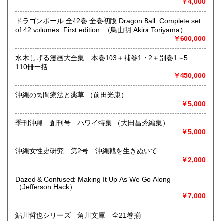
￥4,000
書籍の買取について
ドラゴンボール 全42巻 全巻初版 Dragon Ball. Complete set
of 42 volumes. First edition. （鳥山明 Akira Toriyama）
下記のジャンル買取を行なっております。
￥600,000
洋書・和書・国文学・古典文学・海外文学・哲学・現代思
想・宗教・仏教・キリスト教・言語学・英語学・マイナー言
水木しげる漫画大全集 本巻103＋補巻1・2＋別巻1～5
語・社会学・経済学・理工系数学・政治学・レアブック・稀
110冊一括
覯本・大衆文学・全集・探偵小説・ミステリー・怪奇幻想・
￥450,000
映画・音楽・サブカルチャー他
沖縄の民間療法と薬草 （前田光康）
取り扱い分野
￥5,000
哲学宗教、歴史、社会科学、自然科学、国語国文、外国文
季刊沖縄 創刊号 ハワイ特集 （大田昌秀編集）
学、古典籍、趣味、外国書、サブカルチャー、古書一般（そ
￥5,000
の他）
洋書・和書・国文学・古典文学・海外文学・哲学・現代思
沖縄女性史研究 第2号 沖縄戦を生きぬいて
想・宗教・仏教・キリスト教・言語学・英語学・マイナー言
￥2,000
語・社会学・経済学・理工系数学・政治学・レアブック・稀
覯本・大衆文学・全集・探偵小説・ミステリー・怪奇幻想・
Dazed & Confused: Making It Up As We Go Along
映画・音楽・サブカルチャー他
（Jefferson Hack）
￥7,000
鮎川哲也シリーズ 角川文庫 全21巻揃