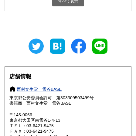
すべて表示
埼玉県
千葉県
600円
600円
東京都
神奈川県
600円
600円
新潟県
富山県
600円
600円
石川県
福井県
600円
600円
山梨県
長野県
600円
600円
岐阜県
静岡県
600円
600円
店舗情報
愛知県
三重県
600円
600円
西村文生堂 雪谷BASE
滋賀県
京都府
600円
600円
東京都公安委員会許可 第303309503499号
書籍商 西村文生堂 雪谷BASE
大阪府
兵庫県
600円
600円
〒145-0066
奈良県
和歌山県
東京都大田区南雪谷1-4-13
600円
600円
ＴＥＬ：03-6421-9475
ＦＡＸ：03-6421-9475
鳥取県
島根県
600円
600円