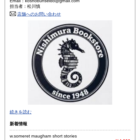
Email：koshobunseido@gmail.com
担当者：松川慎
岡山県
広島県
600円
600円
店舗へのお問い合わせ
山口県
徳島県
600円
600円
香川県
愛媛県
600円
600円
高知県
福岡県
600円
600円
佐賀県
長崎県
600円
600円
熊本県
大分県
600円
600円
宮崎県
鹿児島県
600円
600円
沖縄県
600円
-
続きを読む
沿線名：東急池上線
新着情報
最寄駅：雪が谷大塚
営業時間：-
w.someret maugham short stories
定休日：なし