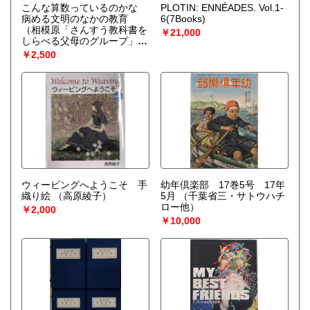
こんな算数っているのかな
PLOTIN: ENNÉADES. Vol.1-
病める文明のなかの教育
6(7Books)
（相模原「さんすう教科書を
￥21,000
しらべる父母のグループ」
編）
￥2,500
ウィービングへようこそ 手
幼年倶楽部 17巻5号 17年
織り絵
（高原綾子）
5月
（千葉省三・サトウハチ
ロー他）
￥2,000
￥10,000