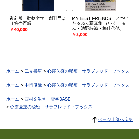
復刻版 動物文学 創刊号よ
MY BEST FRIENDS どつい
り第壱百輯
たるねん写真集
（いくしゅ
ん・池野詩織・梅佳代他）
￥40,000
￥2,000
ホーム
二見書房
心霊医療の秘密 サラブレッド・ブックス
ホーム
中岡俊哉
心霊医療の秘密 サラブレッド・ブックス
ホーム
西村文生堂 雪谷BASE
心霊医療の秘密 サラブレッド・ブックス
ページ上部へ戻る