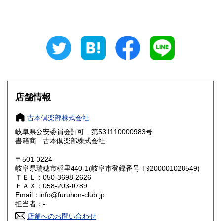
山梨県
長野県
800円
800円
岐阜県
静岡県
800円
800円
愛知県
三重県
800円
800円
滋賀県
京都府
800円
800円
大阪府
兵庫県
800円
800円
店舗情報
奈良県
和歌山県
800円
800円
古本倶楽部株式会社
岐阜県公安委員会許可 第531110000983号
鳥取県
島根県
800円
800円
書籍商 古本倶楽部株式会社
岡山県
広島県
800円
800円
〒501-0224
岐阜県瑞穂市稲里440-1(岐阜市登録番号 T9200001028549)
ＴＥＬ：050-3698-2626
山口県
徳島県
800円
800円
ＦＡＸ：058-203-0789
Email：info@furuhon-club.jp
香川県
愛媛県
800円
800円
担当者：-
店舗へのお問い合わせ
高知県
福岡県