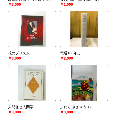
宅配買取送付先
￥3,000
￥1,000
----------------------------------------
501-0224
岐阜県瑞穂市稲里197-1
古本倶楽部 宅配買取受付係
058-322-2366
----------------------------------------
取り扱い分野
-
オールジャンル、戦前紙モノ、古典籍
花のプリズム
電通100年史
￥3,000
￥2,000
人間像と人間学
ふわり ききゅう 12
￥3,000
￥3,000