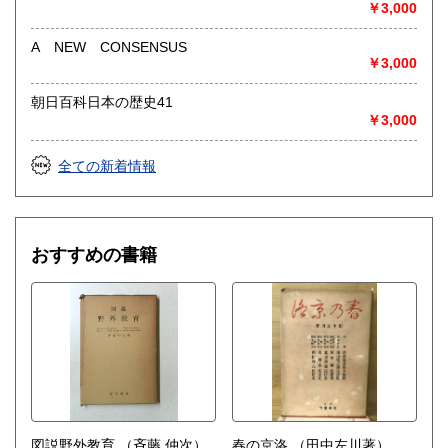
◎出張買取◎
￥3,000
○出張費無料
○出張買取は通常、東海圏のみ
A NEW CONSENSUS
￥3,000
※お売り頂ける本の量や質が見込める場合は関東〜近畿エリ
ア要相談
朝日百科日本の歴史41
例
￥3,000
【1000冊以上の専門書やマニア書籍がある】
【大学の研究室の整理】
全ての新着情報
【遺品整理で古い紙モノや道具など価値の有無が分からない
ものがある】
【神社仏閣、蔵の整理、中国古典籍など査定にかなりの専門
知識を要する】
おすすめの書籍
場合などお気軽にご相談ください。
-------------------------------------------
買取専用ダイヤル
050-3698-2626
-------------------------------------------
◎宅配買取◎
○30点より宅配送料無料
○梱包用ダンボールの無料送付可能
○買取金額の概算が知りたい方は、事前査定のサービスもぜひ
ご活用下さい。
図説野外教育
（斉藤 仲次）
春の京洛
（田中左川著）