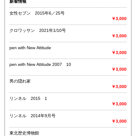
新着情報
術・アート・建築・書道・理工学・東洋医学・ビジネス書・
武道・山岳・オカルト・幻想文学・サブカルチャー・70年
女性セブン 2015年6／25号
代、80年代アイドル・アニメ・漫画・雑誌・アダルト・マニ
￥3,000
ア】などオールジャンルを専門スタッフが高額査定
◎メディア商品【ジャズ・ロック・クラシック・映画・アニ
クロワッサン 2021年1/10号
メ・ゲーム・声優・アイドル・ビジネス・アダルト・車・バ
￥3,000
イク・鉄道・レトロ系】などのCD、DVD、Blu-ray、LP、
EP、カセット、ポスター、おもちゃ、グッズ、パンフレット
pen with New Attitude
などマニアックなものを中心に高価買取
￥3,000
◎その他【骨董品・美術品・仏教美術・中国美術・切手・エ
pen with New Attitude 2007 10
ンタイア・和本・漢籍・戦争㊙︎資料・書道具・茶道具・戦前
￥3,000
絵はがき・鳥瞰図・古地図・浮世絵・軸・拓本・印譜・エロ
グロ】など古いものの中には希少価値の高いものも多数ござ
男の隠れ家
いますので価値がないと処分される前に是非 ｢古本倶楽部｣ま
￥3,000
で、お問い合わせ下さい
リンネル 2015 1
沿線名：-
￥3,000
最寄駅：-
営業時間：-
リンネル 2014年9月号
定休日：-
￥3,000
書籍の買取について
東北歴史博物館