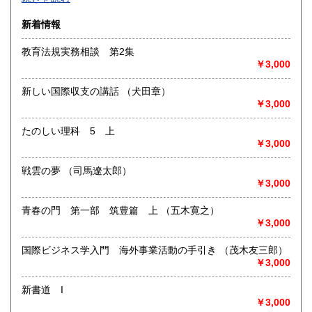
沿線名：-
新着情報
最寄駅：-
営業時間：-
教育法規実務相談 第2集
定休日：-
￥3,000
書籍の買取について
新しい国際収支の講話 （犬田章）
-
￥3,000
たのしい理科 5 上
取り扱い分野
￥3,000
総記、哲学宗教、歴史、社会科学、自然科学、美術工芸、国
語国文、外国文学、古典籍、近代文献、趣味、外国書、サブ
戦雲の夢 （司馬遼太郎）
カルチャー、古書一般（その他）
￥3,000
書籍全般
青春の門 第一部 筑豊篇 上 （五木寛之）
￥3,000
国際ビジネス学入門 海外事業活動の手引き （茂木友三郎）
￥3,000
新書道 I
￥3,000