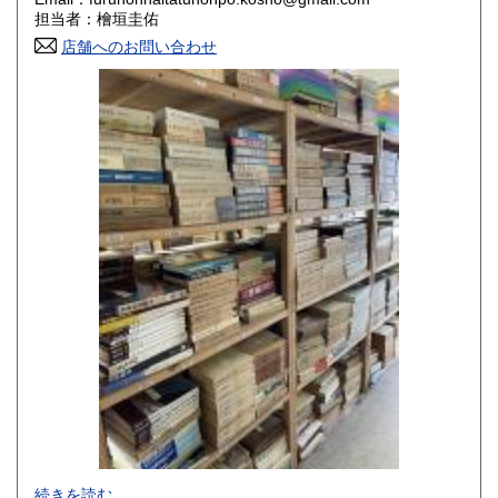
香川県
愛媛県
800円
800円
担当者：檜垣圭佑
店舗へのお問い合わせ
高知県
福岡県
800円
800円
佐賀県
長崎県
800円
800円
熊本県
大分県
800円
800円
宮崎県
鹿児島県
800円
800円
沖縄県
1,500円
-
続きを読む