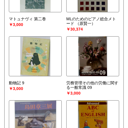
マトュナヴィ 第二巻
MLのためのピアノ総合メト
ード
（原賢一）
￥3,000
￥30,374
動物記 9
労務管理その他の労働に関す
る一般常識 09
￥3,000
￥3,000