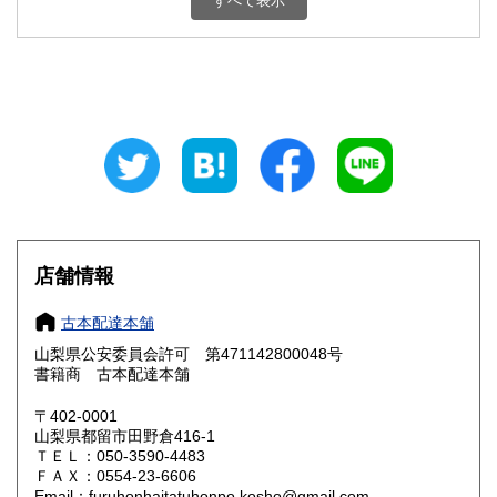
すべて表示
石川県
福井県
800円
800円
山梨県
長野県
800円
800円
岐阜県
静岡県
800円
800円
愛知県
三重県
800円
800円
滋賀県
京都府
800円
800円
大阪府
兵庫県
800円
800円
店舗情報
奈良県
和歌山県
800円
800円
古本配達本舗
山梨県公安委員会許可 第471142800048号
鳥取県
島根県
800円
800円
書籍商 古本配達本舗
岡山県
広島県
800円
800円
〒402-0001
山梨県都留市田野倉416-1
ＴＥＬ：050-3590-4483
山口県
徳島県
800円
800円
ＦＡＸ：0554-23-6606
Email：furuhonhaitatuhonpo.kosho@gmail.com