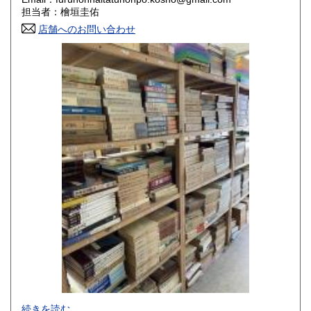
香川県
愛媛県
800円
800円
担当者：檜垣圭佑
店舗へのお問い合わせ
高知県
福岡県
800円
800円
佐賀県
長崎県
800円
800円
熊本県
大分県
800円
800円
宮崎県
鹿児島県
800円
800円
沖縄県
1,500円
-
続きを読む