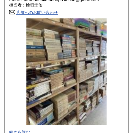
香川県
愛媛県
800円
800円
担当者：檜垣圭佑
店舗へのお問い合わせ
高知県
福岡県
800円
800円
佐賀県
長崎県
800円
800円
熊本県
大分県
800円
800円
宮崎県
鹿児島県
800円
800円
沖縄県
1,500円
-
続きを読む