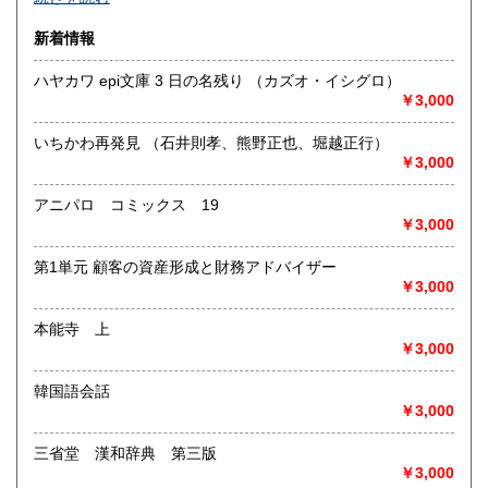
沿線名：-
新着情報
最寄駅：-
営業時間：-
ハヤカワ epi文庫 3 日の名残り （カズオ・イシグロ）
定休日：-
￥3,000
書籍の買取について
いちかわ再発見 （石井則孝、熊野正也、堀越正行）
-
￥3,000
アニパロ コミックス 19
取り扱い分野
￥3,000
総記、哲学宗教、歴史、社会科学、自然科学、美術工芸、国
語国文、外国文学、古典籍、近代文献、趣味、外国書、サブ
第1単元 顧客の資産形成と財務アドバイザー
カルチャー、古書一般（その他）
￥3,000
書籍全般
本能寺 上
￥3,000
韓国語会話
￥3,000
三省堂 漢和辞典 第三版
￥3,000