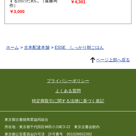
する日のために
（遠藤周
￥4,301
作）
￥3,000
ホーム
古本配達本舗
ESSE しっかり朝ごはん
ページ上部へ戻る
プライバシーポリシー
よくある質問
特定商取引に関する法律に基づく表記
東京都古書籍商業協同組合
所在地：東京都千代田区神田小川町3-22 東京古書会館内
東京都公安委員会許可済 許可番号 301026602392