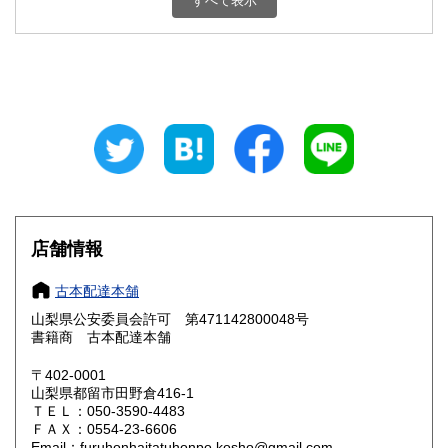
すべて表示
石川県
福井県
800円
800円
山梨県
長野県
800円
800円
岐阜県
静岡県
800円
800円
愛知県
三重県
800円
800円
滋賀県
京都府
800円
800円
大阪府
兵庫県
800円
800円
店舗情報
奈良県
和歌山県
800円
800円
古本配達本舗
山梨県公安委員会許可 第471142800048号
鳥取県
島根県
800円
800円
書籍商 古本配達本舗
岡山県
広島県
800円
800円
〒402-0001
山梨県都留市田野倉416-1
ＴＥＬ：050-3590-4483
山口県
徳島県
800円
800円
ＦＡＸ：0554-23-6606
Email：furuhonhaitatuhonpo.kosho@gmail.com