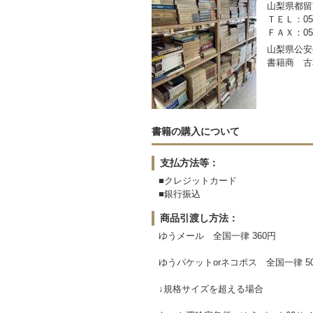
山梨県都留市
ＴＥＬ：050-
ＦＡＸ：0554
山梨県公安委
書籍商 古
書籍の購入について
支払方法等：
■クレジットカード
■銀行振込
商品引渡し方法：
ゆうメール 全国一律 360円
ゆうパケットorネコポス 全国一律 5
↓規格サイズを超える場合