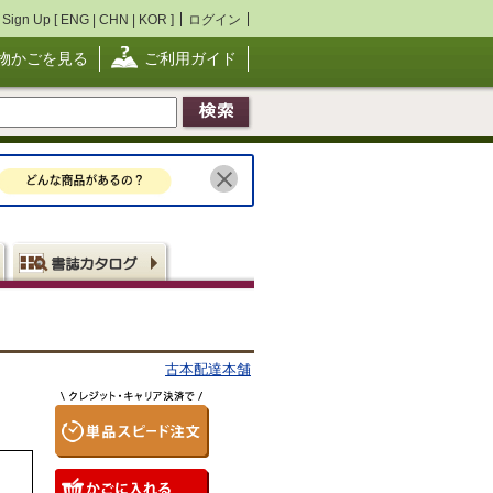
Sign Up [
ENG
|
CHN
|
KOR
]
ログイン
物かごを見る
ご利用ガイド
古本配達本舗