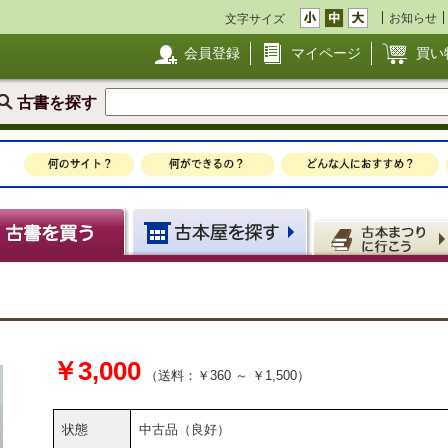
お知らせ
文字サイズ
会員登録
マイページ
買い
古書を探す
開
￥3,000
（送料：￥360 ～ ￥1,500）
状態
中古品（良好）