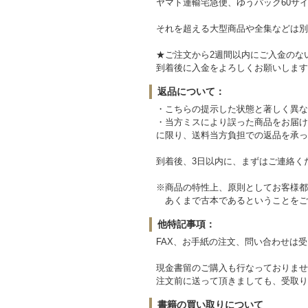
ヤマト運輸宅急便、ゆうパック60サイ
それを超える大型商品や全集などは別
★ご注文から2週間以内にご入金のな
到着後に入金をよろしくお願いします
返品について：
・こちらの提示した状態と著しく異な
・当方ミスにより誤った商品をお届け
に限り、送料当方負担での返品を承っ
到着後、3日以内に、まずはご連絡く
※商品の特性上、原則としてお客様都
あくまで古本であるということをご
他特記事項：
FAX、お手紙の注文、問い合わせは
現金書留のご購入も行なっておりませ
注文前に送って頂きましても、受取り
書籍の買い取りについて