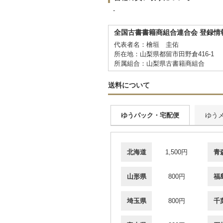
-
全国古書書籍商組合連合会 登録情
代表者名：檜垣 圭佑
所在地：山梨県都留市田野倉416-1
所属組合：山梨県古書籍商組合
送料について
ゆうパック・宅配便
ゆう
北海道
1,500円
青
山形県
800円
福
埼玉県
800円
千