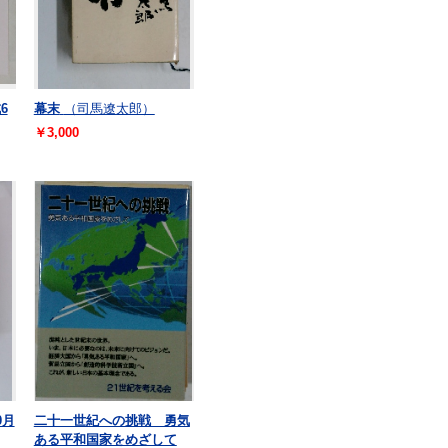
6
幕末
（司馬遼太郎）
￥3,000
0月
二十一世紀への挑戦 勇気
ある平和国家をめざして