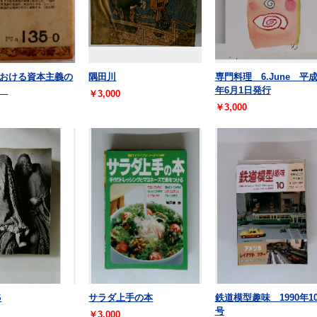
おける資本主義の
隅田川
専門料理 6.June 平成
上)
年6月1日発行
￥3,000
￥3,000
S
サラダ上手の本
鉄道模型趣味 1990年1
号
￥3,000