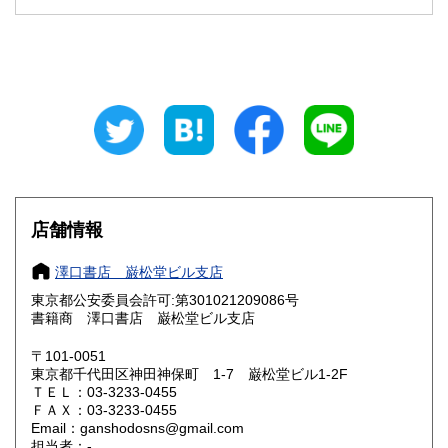
石川県
福井県
430円
430円
山梨県
長野県
430円
430円
岐阜県
静岡県
430円
430円
愛知県
三重県
430円
430円
滋賀県
京都府
430円
430円
大阪府
兵庫県
430円
430円
店舗情報
奈良県
和歌山県
430円
430円
澤口書店 巌松堂ビル支店
東京都公安委員会許可:第301021209086号
鳥取県
島根県
430円
430円
書籍商 澤口書店 巌松堂ビル支店
岡山県
広島県
430円
430円
〒101-0051
東京都千代田区神田神保町 1-7 巌松堂ビル1-2F
ＴＥＬ：03-3233-0455
山口県
徳島県
430円
430円
ＦＡＸ：03-3233-0455
Email：ganshodosns@gmail.com
香川県
愛媛県
430円
430円
担当者：-