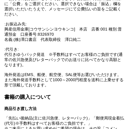
に「公費」をご選択ください。選択できない場合は「振込」欄を
選択いただいたうえで、メッセージにて公費払いの旨をご記載く
ださい。
:お振込み先:
興産信用金庫[コウサンシンヨウキンコ] 本店 店番:001 種別:普
通預金 口座番号:8326970
名義:(株)澤口書店 代表取締役 澤口純二
:代引き:
代引きゆうパック発送 ※手数料はすべてお客様のご負担です(通
常の佐川急便及びレターパックでのお送りに比べてかなり高額と
なります)。
海外発送はEMS、船便、航空便、SAL便等お選びいただけます。
また海外発送手数料として1000～2000円程度を送料に上乗せする
形で頂戴しております。
書籍の購入について
商品引き渡し方法
「先払い後納品(主に佐川急便、レターパック)」「郵便局現金着払
(代引)※手数料はすべてお客様のご負担です。」
※ご来店によるお買い求めがご希望の場合は、その旨「コメン