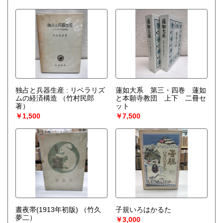
独占と兵器生産 : リベラリズ
蓮如大系 第三・四巻 蓮如
ムの経済構造
（竹村民郎
と本願寺教団 上下 二冊セ
著）
ット
￥1,500
￥7,500
晝夜帯(1913年初版)
（竹久
子規いろはかるた
夢二）
￥3,000