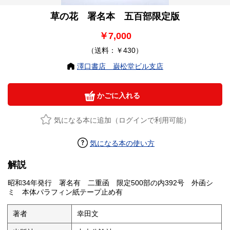
草の花 署名本 五百部限定版
￥7,000
（送料：￥430）
澤口書店 巌松堂ビル支店
かごに入れる
気になる本に追加（ログインで利用可能）
気になる本の使い方
解説
昭和34年発行 署名有 二重函 限定500部の内392号 外函シ
ミ 本体パラフィン紙テープ止め有
著者
幸田文