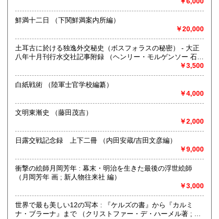
まずは、フリーダイヤル 0120-68-2332 までご連絡下さ
￥6,000
い。
鮮満十二日 （下関鮮満案内所編）
￥20,000
取り扱い分野
総記、哲学宗教、歴史、社会科学、自然科学、美術工芸、国
土耳古に於ける独逸外交秘史（ボスフォラスの秘密） - 大正
語国文、外国文学、古典籍、近代文献、趣味、外国書、サブ
八年十月刊行水交社記事附録 （ヘンリー・モルゲンソー 石
カルチャー、古書一般（その他）
川 清 訳）
￥3,500
古本古書全般
白紙戦術 （陸軍士官学校編纂）
￥4,000
文明東漸史 （藤田茂吉）
￥2,000
日露交戦記念録 上下二冊 （内田安蔵/吉田文彦編）
￥9,000
衝撃の絵師月岡芳年 : 幕末・明治を生きた最後の浮世絵師
（月岡芳年 画 ; 新人物往来社 編）
￥3,000
世界で最も美しい12の写本 : 『ケルズの書』から『カルミ
ナ・ブラーナ』まで （クリストファー・デ・ハーメル著 ; 加