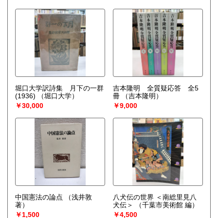
堀口大学訳詩集 月下の一群
吉本隆明 全質疑応答 全5
(1936)
（堀口大学）
冊
（吉本隆明）
￥30,000
￥9,000
中国憲法の論点
（浅井敦
八犬伝の世界 ＜南総里見八
著）
犬伝＞
（千葉市美術館 編）
￥1,500
￥4,500