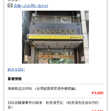
店舗へのお問い合わせ
高知県
福岡県
430円
430円
佐賀県
長崎県
430円
430円
熊本県
大分県
430円
430円
宮崎県
鹿児島県
430円
430円
沖縄県
430円
-
続きを読む
沿線名：都営新宿線・都営三田線・営団半蔵門線
新着情報
最寄駅：神保町駅
営業時間：11:00〜18:00
海南島志(1939) （台湾総督府官房外務部編）
定休日：年中無休 ※年末年始(12/31～1/2)は除く
￥3,000
書籍の買取について
日比谷騒擾事件の顛末 松井茂手記 （松井茂先生自伝刊行
日本全国無料出張買取りお引き受けいたします。
会）