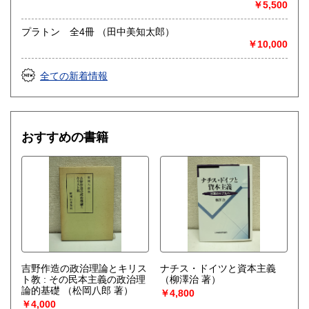
藤磨珠枝, 松田和也訳）
￥5,500
プラトン 全4冊 （田中美知太郎）
￥10,000
全ての新着情報
おすすめの書籍
吉野作造の政治理論とキリス
ナチス・ドイツと資本主義
ト教 : その民本主義の政治理
（柳澤治 著）
論的基礎
（松岡八郎 著）
￥4,800
￥4,000