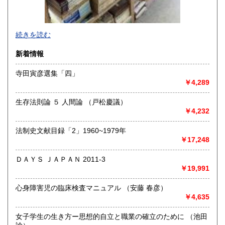
-
続きを読む
沿線名：-
新着情報
最寄駅：-
営業時間：-
寺田寅彦選集「四」
定休日：-
￥4,289
書籍の買取について
生存法則論 ５ 人間論 （戸松慶議）
-
￥4,232
法制史文献目録「2」1960~1979年
取り扱い分野
￥17,248
総記、哲学宗教、歴史、社会科学、自然科学、美術工芸、国
語国文、外国文学、古典籍、近代文献、趣味、外国書、サブ
ＤＡＹＳ ＪＡＰＡＮ 2011-3
カルチャー、古書一般（その他）
￥19,991
書籍全般
心身障害児の臨床検査マニュアル （安藤 春彦）
￥4,635
女子学生の生き方ー思想的自立と職業の確立のために （池田