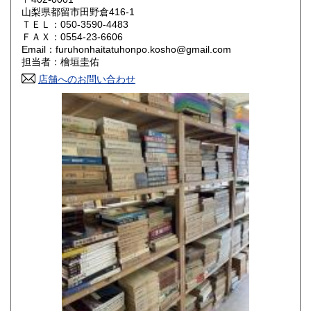
山梨県都留市田野倉416-1
ＴＥＬ：050-3590-4483
山口県
徳島県
800円
800円
ＦＡＸ：0554-23-6606
Email：furuhonhaitatuhonpo.kosho@gmail.com
香川県
愛媛県
800円
800円
担当者：檜垣圭佑
店舗へのお問い合わせ
高知県
福岡県
800円
800円
佐賀県
長崎県
800円
800円
熊本県
大分県
800円
800円
宮崎県
鹿児島県
800円
800円
沖縄県
1,500円