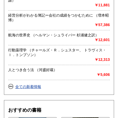
諭）
￥11,881
経営分析がわかる簿記ー会社の成績をつかむために （増本昭
博）
￥57,386
航海の世界史 （ヘルマン・シュライバー 杉浦健之訳）
￥12,601
行動薬理学 （チャールズ・Ｒ．シュスター、 トラヴィス・
Ｉ．トンプソン）
￥12,313
人とつき合う法 （河盛好蔵）
￥5,606
全ての新着情報
おすすめの書籍