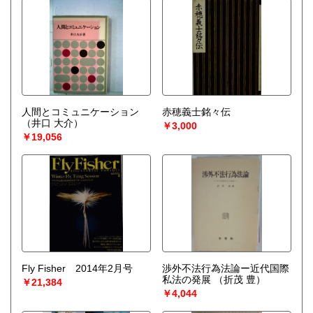
人間とコミュニケーション
赤穂義士銘々伝
（井口 大介）
￥3,000
￥19,056
Fly Fisher 2014年2月号
渉外不法行為法論ー近代国際
私法の発展
（折茂 豊）
￥21,384
￥4,044