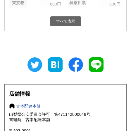
東京都
神奈川県
800円
800円
新潟県
富山県
800円
800円
すべて表示
石川県
福井県
800円
800円
山梨県
長野県
800円
800円
岐阜県
静岡県
800円
800円
愛知県
三重県
800円
800円
滋賀県
京都府
800円
800円
大阪府
兵庫県
800円
800円
店舗情報
奈良県
和歌山県
800円
800円
古本配達本舗
山梨県公安委員会許可 第471142800048号
鳥取県
島根県
800円
800円
書籍商 古本配達本舗
岡山県
広島県
800円
800円
〒402-0001