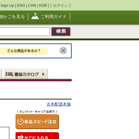
Sign Up [
ENG
|
CHN
|
KOR
]
ログイン
物かごを見る
ご利用ガイド
古本配達本舗