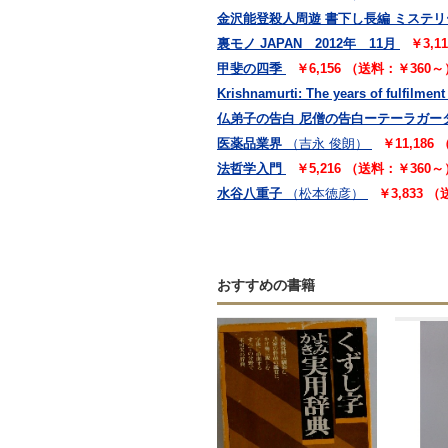
金沢能登殺人周遊 書下し長編 ミステリ
裏モノ JAPAN 2012年 11月
￥3,1
甲斐の四季
￥6,156 （送料：￥360～
Krishnamurti: The years of fulfilment
仏弟子の告白 尼僧の告白ーテーラガー
医薬品業界
（吉永 俊朗）
￥11,186
法哲学入門
￥5,216 （送料：￥360～
水谷八重子
（松本徳彦）
￥3,833 
おすすめの書籍