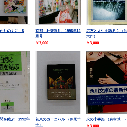
かりのくに 8
京都 社寺巡礼 1998年12
広布と人生を語る 1
（
月号
大作）
￥3,000
￥3,000
間を結ぶ 1992年
花束のカーニバル
（鴨居羊
火の十字架
（森村誠一
子）
￥3,000