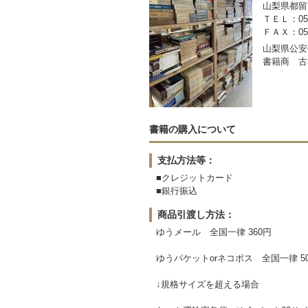
山梨県都留市
ＴＥＬ：050-
ＦＡＸ：0554
山梨県公安委
書籍商 古
書籍の購入について
支払方法等：
■クレジットカード
■銀行振込
商品引渡し方法：
ゆうメール 全国一律 360円
ゆうパケットorネコポス 全国一律 5
↓規格サイズを超える場合