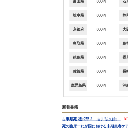
富山県
800円
石
岐阜県
800円
静
京都府
800円
大
鳥取県
800円
島
徳島県
800円
香
佐賀県
800円
長
鹿児島県
800円
沖
新着書籍
古事類苑 禮式部 2
（吉川弘文館）
￥
死の臨床ーわが国における末期患者ケ