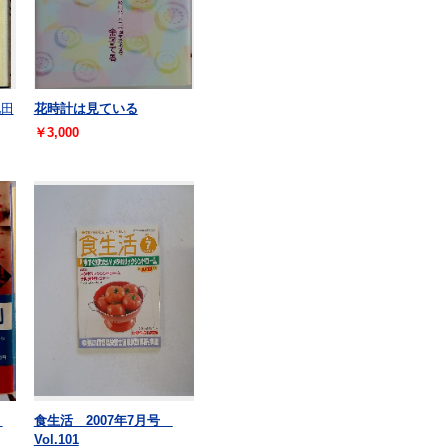
池田
花時計は見ている
￥3,000
）
食生活 2007年7月号
Vol.101