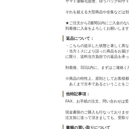
ヤマト運輸宅急便、ゆうパック60サイ
それを超える大型商品や全集などは別
★ご注文から2週間以内にご入金のな
到着後に入金をよろしくお願いします
返品について：
・こちらの提示した状態と著しく異な
・当方ミスにより誤った商品をお届け
に限り、送料当方負担での返品を承っ
到着後、3日以内に、まずはご連絡く
※商品の特性上、原則としてお客様都
あくまで古本であるということをご
他特記事項：
FAX、お手紙の注文、問い合わせは
現金書留のご購入も行なっておりませ
注文前に送って頂きましても、受取り
書籍の買い取りについて