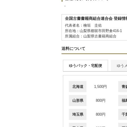
-
全国古書書籍商組合連合会 登録情
代表者名：檜垣 圭佑
所在地：山梨県都留市田野倉416-1
所属組合：山梨県古書籍商組合
送料について
ゆうパック・宅配便
ゆう
北海道
1,500円
青
山形県
800円
福
埼玉県
800円
千