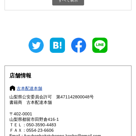
すべて表示
石川県
福井県
800円
800円
山梨県
長野県
800円
800円
岐阜県
静岡県
800円
800円
愛知県
三重県
800円
800円
滋賀県
京都府
800円
800円
大阪府
兵庫県
800円
800円
店舗情報
奈良県
和歌山県
800円
800円
古本配達本舗
山梨県公安委員会許可 第471142800048号
鳥取県
島根県
800円
800円
書籍商 古本配達本舗
岡山県
広島県
800円
800円
〒402-0001
山梨県都留市田野倉416-1
ＴＥＬ：050-3590-4483
山口県
徳島県
800円
800円
ＦＡＸ：0554-23-6606
Email：furuhonhaitatuhonpo.kosho@gmail.com