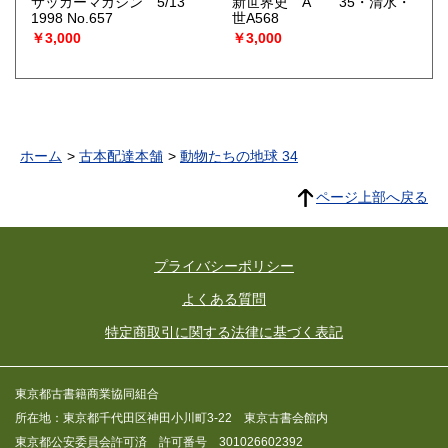
サッカーマガジン 5/13
新世界史 A 35・清水・
1998 No.657
世A568
￥3,000
￥3,000
ホーム
古本配達本舗
動物たちの地球 34
ページ上部へ戻る
プライバシーポリシー
よくある質問
特定商取引に関する法律に基づく表記
東京都古書籍商業協同組合
所在地：東京都千代田区神田小川町3-22 東京古書会館内
東京都公安委員会許可済 許可番号 301026602392