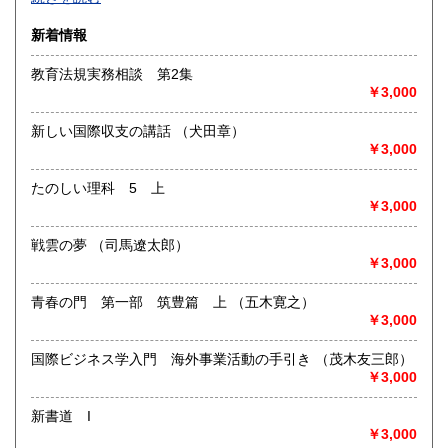
沿線名：-
新着情報
最寄駅：-
営業時間：-
教育法規実務相談 第2集
定休日：-
￥3,000
書籍の買取について
新しい国際収支の講話 （犬田章）
-
￥3,000
たのしい理科 5 上
取り扱い分野
￥3,000
総記、哲学宗教、歴史、社会科学、自然科学、美術工芸、国
語国文、外国文学、古典籍、近代文献、趣味、外国書、サブ
戦雲の夢 （司馬遼太郎）
カルチャー、古書一般（その他）
￥3,000
書籍全般
青春の門 第一部 筑豊篇 上 （五木寛之）
￥3,000
国際ビジネス学入門 海外事業活動の手引き （茂木友三郎）
￥3,000
新書道 I
￥3,000