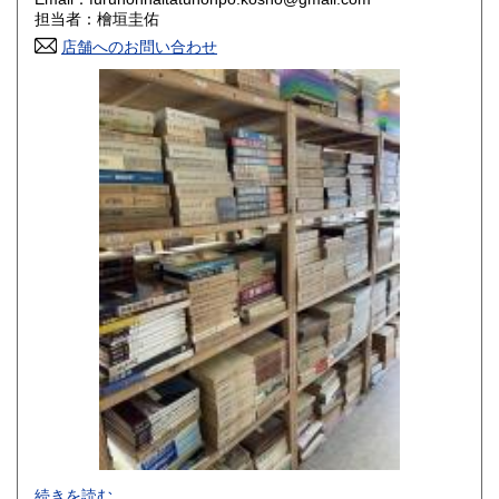
香川県
愛媛県
800円
800円
担当者：檜垣圭佑
店舗へのお問い合わせ
高知県
福岡県
800円
800円
佐賀県
長崎県
800円
800円
熊本県
大分県
800円
800円
宮崎県
鹿児島県
800円
800円
沖縄県
1,500円
-
続きを読む