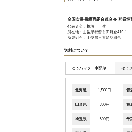
-
全国古書書籍商組合連合会 登録情
代表者名：檜垣 圭佑
所在地：山梨県都留市田野倉416-1
所属組合：山梨県古書籍商組合
送料について
ゆうパック・宅配便
ゆう
北海道
1,500円
青
山形県
800円
福
埼玉県
800円
千