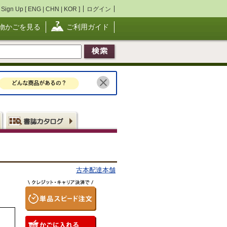
Sign Up [
ENG
|
CHN
|
KOR
]
ログイン
物かごを見る
ご利用ガイド
古本配達本舗