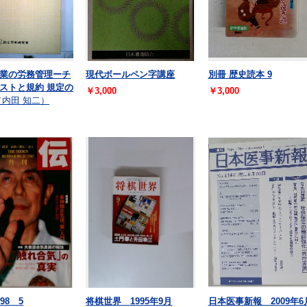
業の労務管理ーチ
現代ボールペン字講座
別冊 歴史読本 9
ストと規約 規定の
￥3,000
￥3,000
（内田 知二）
98 5
将棋世界 1995年9月
日本医事新報 2009年6