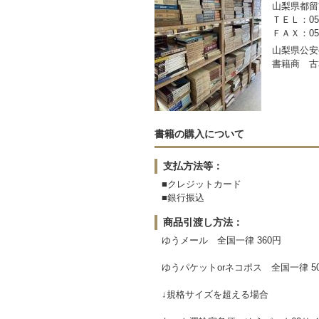
山梨県都留市
ＴＥＬ：050-
ＦＡＸ：0554
山梨県公安委
書籍商 古
書籍の購入について
支払方法等：
■クレジットカード
■銀行振込
商品引渡し方法：
ゆうメール 全国一律 360円
ゆうパケットorネコポス 全国一律 5
↓規格サイズを超える場合