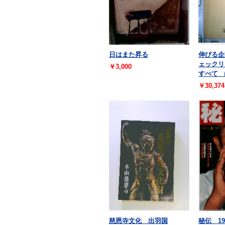
日はまた昇る
伸びる企
ェックリ
￥3,000
すべて
￥30,374
慈恩寺文化 出羽国
秘伝 19