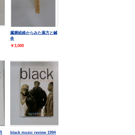
臓腑経絡からみた薬方と鍼
灸
￥3,000
月
black music review 1994