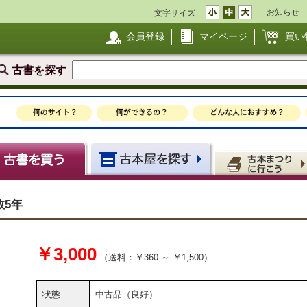
お知らせ
文字サイズ
会員登録
マイページ
買い
古書を探す
5年
￥3,000
（送料：￥360 ～ ￥1,500）
状態
中古品（良好）