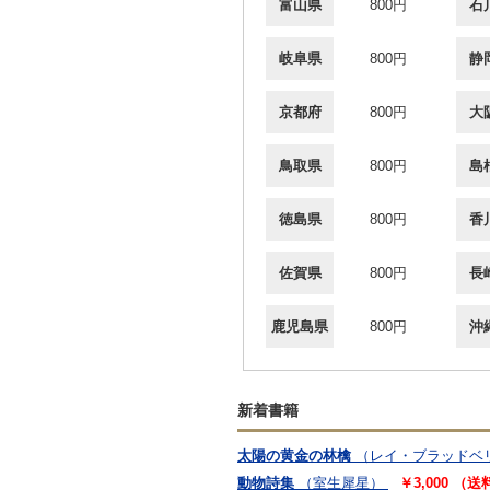
富山県
800円
石
岐阜県
800円
静
京都府
800円
大
鳥取県
800円
島
徳島県
800円
香
佐賀県
800円
長
鹿児島県
800円
沖
新着書籍
太陽の黄金の林檎
（レイ・ブラッドベ
動物詩集
（室生犀星）
￥3,000 （