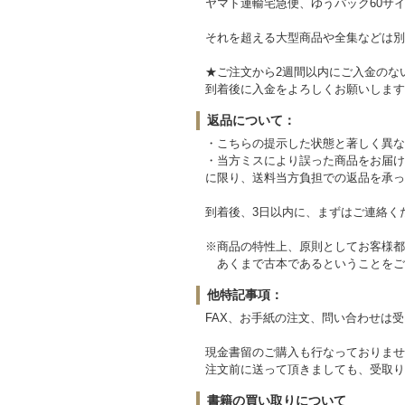
ヤマト運輸宅急便、ゆうパック60サイ
それを超える大型商品や全集などは別
★ご注文から2週間以内にご入金のな
到着後に入金をよろしくお願いします
返品について：
・こちらの提示した状態と著しく異な
・当方ミスにより誤った商品をお届け
に限り、送料当方負担での返品を承っ
到着後、3日以内に、まずはご連絡く
※商品の特性上、原則としてお客様都
あくまで古本であるということをご
他特記事項：
FAX、お手紙の注文、問い合わせは
現金書留のご購入も行なっておりませ
注文前に送って頂きましても、受取り
書籍の買い取りについて