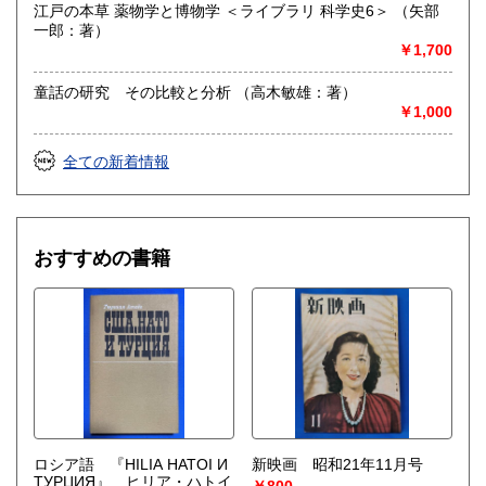
江戸の本草 薬物学と博物学 ＜ライブラリ 科学史6＞ （矢部
一郎：著）
￥1,700
童話の研究 その比較と分析 （高木敏雄：著）
￥1,000
全ての新着情報
おすすめの書籍
ロシア語 『HILIA HATOI И
新映画 昭和21年11月号
ТУРЦИЯ』 ヒリア・ハトイ