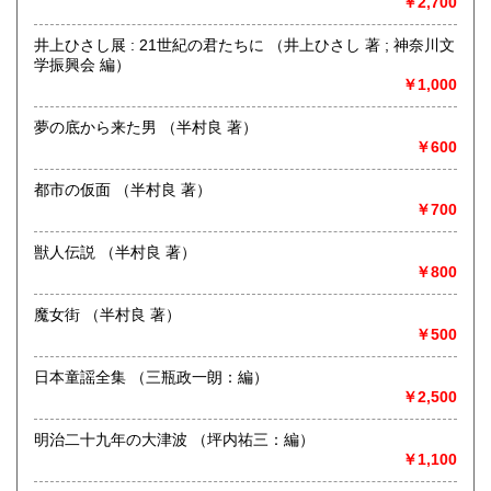
￥2,700
最寄駅：茅ヶ崎駅
沖縄県
185円
営業時間：平日・祝日:9:00～15:00 土日:休日【※7月23日
井上ひさし展 : 21世紀の君たちに （井上ひさし 著 ; 神奈川文
(木)は臨時休業日とさせて頂きます。 ご不便をお掛けいたし
学振興会 編）
まして誠に申し訳ございません。】
￥1,000
定休日：土曜日・日曜日
夢の底から来た男 （半村良 著）
書籍の買取について
￥600
-
都市の仮面 （半村良 著）
取り扱い分野
￥700
哲学宗教、歴史、美術工芸、趣味、サブカルチャー
獣人伝説 （半村良 著）
￥800
魔女街 （半村良 著）
￥500
日本童謡全集 （三瓶政一朗：編）
￥2,500
明治二十九年の大津波 （坪内祐三：編）
￥1,100