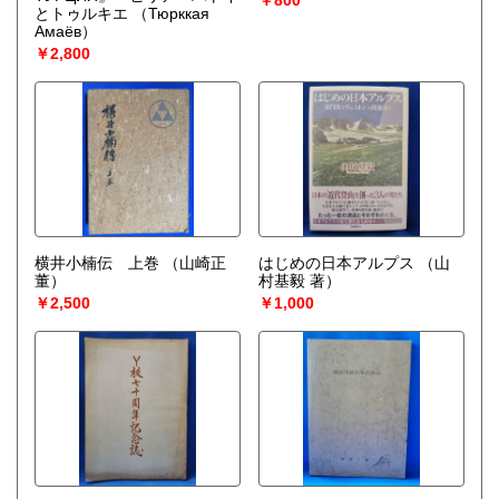
￥800
とトゥルキエ
（Тюрккая
Амаёв）
￥2,800
横井小楠伝 上巻
（山崎正
はじめの日本アルプス
（山
董）
村基毅 著）
￥2,500
￥1,000