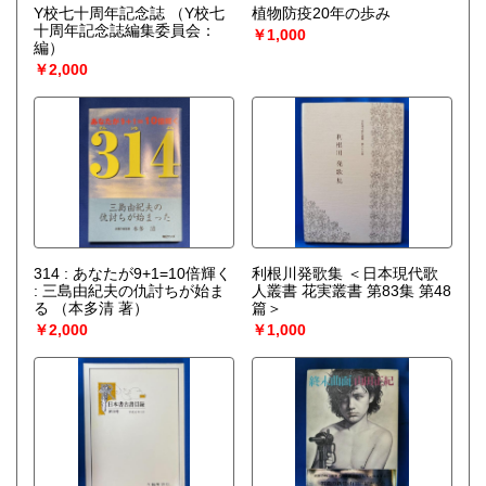
Y校七十周年記念誌
（Y校七
植物防疫20年の歩み
十周年記念誌編集委員会：
￥1,000
編）
￥2,000
314 : あなたが9+1=10倍輝く
利根川発歌集 ＜日本現代歌
: 三島由紀夫の仇討ちが始ま
人叢書 花実叢書 第83集 第48
る
（本多清 著）
篇＞
￥2,000
￥1,000