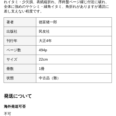
れイタミ・少欠損、表紙縦折れ、序終盤ページ綴じ付近に破れ、
全体に強めのヤケシミ・縁角イタミ、角折れがありますが通読に
差し支えない程度です。
著者
徳富猪一郎
出版社
民友社
刊行年
大正4年
ページ数
494p
サイズ
22cm
冊数
1冊
状態
中古品（難）
発送について
海外発送可否
不可