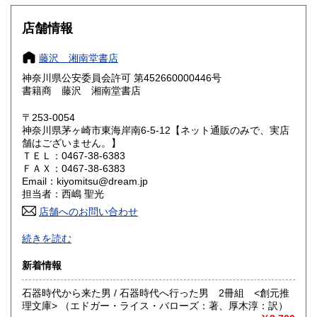
大阪府
兵庫県
185円
185円
店舗情報
奈良県
和歌山県
185円
185円
藤沢 湘南堂書店
神奈川県公安委員会許可 第452660000446号
鳥取県
島根県
185円
185円
書籍商 藤沢 湘南堂書店
岡山県
広島県
185円
185円
〒253-0054
神奈川県茅ヶ崎市東海岸南6-5-12【ネット通販のみで、実店
舗はございません。】
山口県
徳島県
185円
185円
ＴＥＬ：0467-38-6383
ＦＡＸ：0467-38-6383
香川県
愛媛県
185円
185円
Email：kiyomitsu@dream.jp
担当者：西嶋 聖光
高知県
福岡県
185円
185円
店舗へのお問い合わせ
良書・古書とサブカルチャーの陰と陽。国史・軍事・宗教・
佐賀県
長崎県
185円
185円
続きを読む
文芸・芸能・美術・工芸・趣味書より、CD・DVD・古書漫
画・同人誌・トレカ・おもちゃ…。明治・大正・昭和と平成
熊本県
大分県
新着情報
185円
185円
の新旧書籍とおもちゃ混在乱舞のちらし寿司書店。江戸のト
ッピングもあります。
石器時代から来た男 / 石器時代へ行った男 2冊組 <創元推
宮崎県
鹿児島県
185円
185円
理文庫> （エドガー・ライス・バローズ：著、厚木淳：訳）
沿線名：東海道線