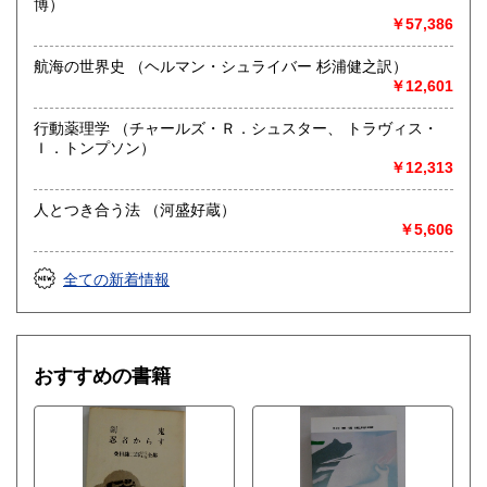
博）
￥57,386
航海の世界史 （ヘルマン・シュライバー 杉浦健之訳）
￥12,601
行動薬理学 （チャールズ・Ｒ．シュスター、 トラヴィス・
Ｉ．トンプソン）
￥12,313
人とつき合う法 （河盛好蔵）
￥5,606
全ての新着情報
おすすめの書籍