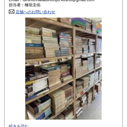
香川県
愛媛県
800円
800円
担当者：檜垣圭佑
店舗へのお問い合わせ
高知県
福岡県
800円
800円
佐賀県
長崎県
800円
800円
熊本県
大分県
800円
800円
宮崎県
鹿児島県
800円
800円
沖縄県
1,500円
-
続きを読む