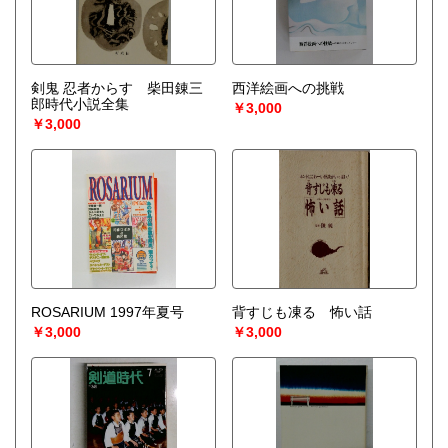
剣鬼 忍者からす 柴田錬三
西洋絵画への挑戦
郎時代小説全集
￥3,000
￥3,000
ROSARIUM 1997年夏号
背すじも凍る 怖い話
￥3,000
￥3,000