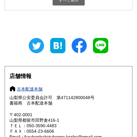
すべて表示
石川県
福井県
800円
800円
山梨県
長野県
800円
800円
岐阜県
静岡県
800円
800円
愛知県
三重県
800円
800円
滋賀県
京都府
800円
800円
大阪府
兵庫県
800円
800円
店舗情報
奈良県
和歌山県
800円
800円
古本配達本舗
山梨県公安委員会許可 第471142800048号
鳥取県
島根県
800円
800円
書籍商 古本配達本舗
岡山県
広島県
800円
800円
〒402-0001
山梨県都留市田野倉416-1
ＴＥＬ：050-3590-4483
山口県
徳島県
800円
800円
ＦＡＸ：0554-23-6606
Email：furuhonhaitatuhonpo.kosho@gmail.com