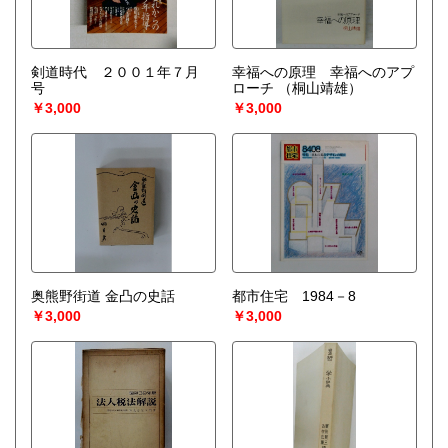
剣道時代 ２００１年７月
幸福への原理 幸福へのアプ
号
ローチ
（桐山靖雄）
￥3,000
￥3,000
奥熊野街道 金凸の史話
都市住宅 1984－8
￥3,000
￥3,000