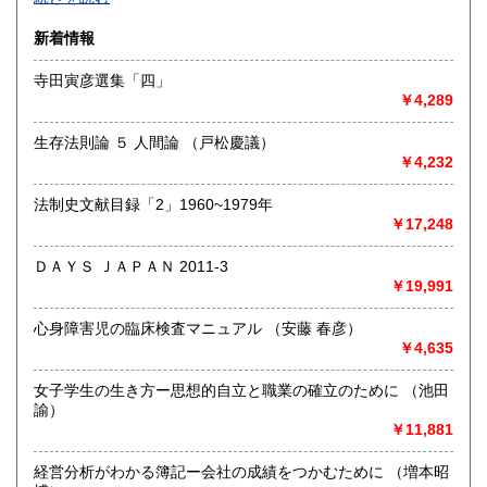
沿線名：-
新着情報
最寄駅：-
営業時間：-
寺田寅彦選集「四」
定休日：-
￥4,289
書籍の買取について
生存法則論 ５ 人間論 （戸松慶議）
-
￥4,232
法制史文献目録「2」1960~1979年
取り扱い分野
￥17,248
総記、哲学宗教、歴史、社会科学、自然科学、美術工芸、国
語国文、外国文学、古典籍、近代文献、趣味、外国書、サブ
ＤＡＹＳ ＪＡＰＡＮ 2011-3
カルチャー、古書一般（その他）
￥19,991
書籍全般
心身障害児の臨床検査マニュアル （安藤 春彦）
￥4,635
女子学生の生き方ー思想的自立と職業の確立のために （池田
諭）
￥11,881
経営分析がわかる簿記ー会社の成績をつかむために （増本昭