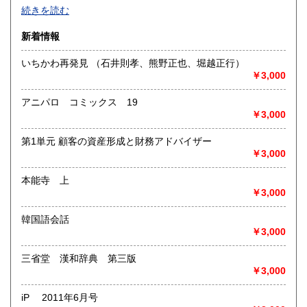
-
続きを読む
沿線名：-
新着情報
最寄駅：-
営業時間：-
いちかわ再発見 （石井則孝、熊野正也、堀越正行）
定休日：-
￥3,000
書籍の買取について
アニパロ コミックス 19
-
￥3,000
第1単元 顧客の資産形成と財務アドバイザー
取り扱い分野
￥3,000
総記、哲学宗教、歴史、社会科学、自然科学、美術工芸、国
語国文、外国文学、古典籍、近代文献、趣味、外国書、サブ
本能寺 上
カルチャー、古書一般（その他）
￥3,000
書籍全般
韓国語会話
￥3,000
三省堂 漢和辞典 第三版
￥3,000
iP 2011年6月号