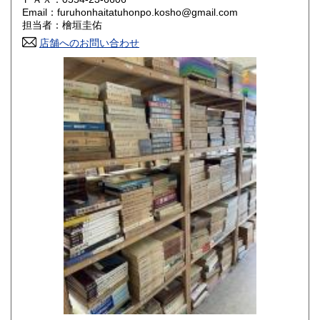
Email：furuhonhaitatuhonpo.kosho@gmail.com
香川県
愛媛県
800円
800円
担当者：檜垣圭佑
店舗へのお問い合わせ
高知県
福岡県
800円
800円
佐賀県
長崎県
800円
800円
熊本県
大分県
800円
800円
宮崎県
鹿児島県
800円
800円
沖縄県
1,500円