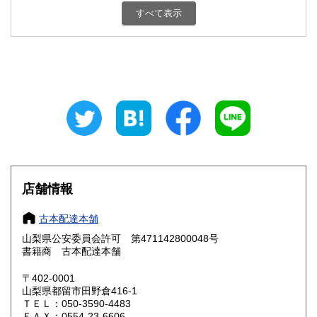
800円
800円
すべて表示
石川県
福井県
800円
800円
山梨県
長野県
800円
800円
岐阜県
静岡県
800円
800円
愛知県
三重県
800円
800円
滋賀県
京都府
800円
800円
大阪府
兵庫県
800円
800円
店舗情報
奈良県
和歌山県
800円
800円
古本配達本舗
山梨県公安委員会許可 第471142800048号
鳥取県
島根県
800円
800円
書籍商 古本配達本舗
岡山県
広島県
800円
800円
〒402-0001
山梨県都留市田野倉416-1
ＴＥＬ：050-3590-4483
山口県
徳島県
800円
800円
ＦＡＸ：0554-23-6606