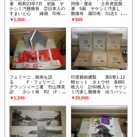
著 昭和23年7月 初版 ヤ
同情・運命 土井虎賀壽
ケシミ汚難痛有 ②日本人の
著 5刷 ヤケシミ汚多し
すまいと心 縁側 印有
難痛有 蔵印有 S1左1
（土
マーカー線2頁有 計2冊セッ
井虎賀壽）
￥1,000
￥500
ト E2左上
（柳田國男）
フェリーニ，映画を語
印度藝術總覧 第5巻1‐12
る F・フェリーニ J・
輯セット タトウ付 各輯5
グラッツィーニ著 竹山博英
枚入り 計60枚入り ヤケシ
訳 少シミ有 R2
（F・フ
ミ汚多し難痛有 ゆうパック
ェリーニ J・グラッツィー
送付 E1右中
（伊尾準編集
￥1,200
￥25,000
ニ著 竹山博英訳）
発行人）