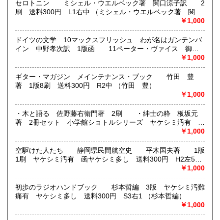
セロトニン ミシェル・ウエルベック著 関口涼子訳 2
刷 送料300円 L1右中 （ミシェル・ウエルベック著 関口
JPの厚さ3㎝ルールが有りますので、超えるものは
涼子訳）
￥1,000
レターパックでのご発送となります。
更にそれを上回るセットものは、ゆうパックで対応しま
ドイツの文学 10マックスフリッシュ わが名はガンテンバ
す。
イン 中野孝次訳 1版函 11ペーター・ヴァイス 御者
のからだの影 消点 1版函 ヤケシミ汚有 シミ多し
￥1,000
郵便価格サービスの変更に伴い、一部地域・商品
2冊セット レターパックプラス L1左中 （マックスフリ
によってご負担をお願いする場合もございます。
ッシュ ペーターヴァイス）
ギター・マガジン メインテナンス・ブック 竹田 豊
・クレジット決済、代金前払いのいづれかの選択になりま
著 1版8刷 送料300円 R2中 （竹田 豊）
す。
￥1,000
・代金引換はご相談下さい。（手数料他要）
・木と語る 佐野藤右衛門著 2刷 ・紳士の粋 板坂元
※公費は3000円以上からでお願いします。
著 2冊セット 小学館ショトルシリーズ ヤケシミ汚有
送料300円 S3右1 （佐野藤右衛門 板坂元著）
￥1,000
海外発送は行って居りません。
空駆けた人たち 静岡県民間航空史 平木国夫著 1版
沿線名：JR東海新幹線、名鉄・東海道本線
1刷 ヤケシミ汚有 函ヤケシミ多し 送料300円 H2左5
最寄駅：豊橋駅
（平木国夫）
￥1,000
営業時間：10:00〜21:00
定休日：年末年始・不定休 海外発送は行って居りませ
初歩のラジオハンドブック 杉本哲編 3版 ヤケシミ汚難
ん。
痛有 ヤケシミ多し 送料300円 S3右1 （杉本哲編）
￥1,000
書籍の買取について