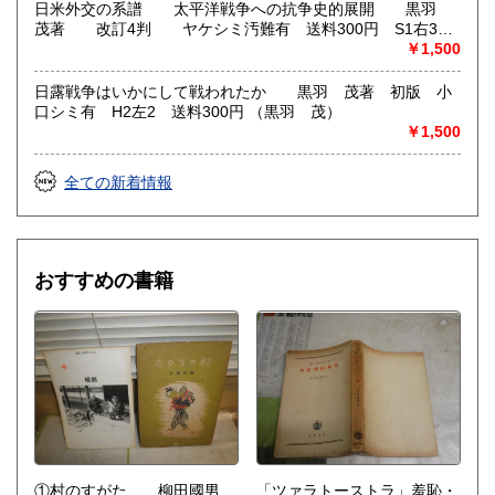
日米外交の系譜 太平洋戦争への抗争史的展開 黒羽
神秘、哲学、歴史、美術書、アート、建築関係など、買取強
茂著 改訂4判 ヤケシミ汚難有 送料300円 S1右3
化しています。
（黒羽 茂）
￥1,500
取り扱い分野
日露戦争はいかにして戦われたか 黒羽 茂著 初版 小
総記、哲学宗教、歴史、社会科学、美術工芸、国語国文、外
口シミ有 H2左2 送料300円 （黒羽 茂）
国文学、近代文献、趣味、外国書、サブカルチャー、古書一
￥1,500
般（その他）
幻想怪奇推理、思想哲学、趣味の本、写真集、幕末ほか。
全ての新着情報
おすすめの書籍
①村のすがた 柳田國男
「ツァラトーストラ」羞恥・