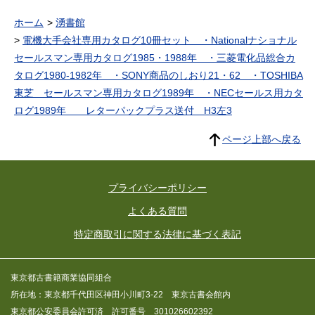
ホーム
湧書館
電機大手会社専用カタログ10冊セット ・Nationalナショナル
セールスマン専用カタログ1985・1988年 ・三菱電化品総合カ
タログ1980‐1982年 ・SONY商品のしおり21・62 ・TOSHIBA
東芝 セールスマン専用カタログ1989年 ・NECセールス用カタ
ログ1989年 レターパックプラス送付 H3左3
ページ上部へ戻る
プライバシーポリシー
よくある質問
特定商取引に関する法律に基づく表記
東京都古書籍商業協同組合
所在地：東京都千代田区神田小川町3-22 東京古書会館内
東京都公安委員会許可済 許可番号 301026602392