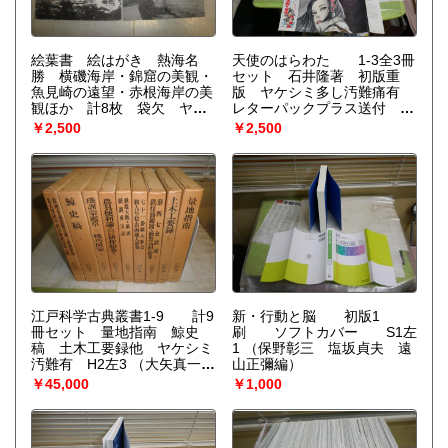
絵葉書 絵はがき 熱海名
天使のはらわた 1‐3全3冊
勝 横磯海岸・錦窟の美観・
セット 石井隆著 初版重
魚見崎の遠望・赤根海岸の美
版 ヤケシミ多し汚難痛有
観ほか 計8枚 袋欠 ヤケ
レターパックプラス送付
シミ汚痛有 S2前
E9右中
（石井隆著 曽根
￥2,500
￥2,500
中生映画監督）
江戸科学古典叢書1-9 計9
新・行動と脳 初版1
冊セット 量地指南 鯨史
刷 ソフトカバー S1左
稿 土木工要録他 ヤケシミ
1
（保野彰三 塩坂貞夫 遠
汚難有 H2左3
（大矢真一
山正彌編）
楠善雄 石山洋 菊池俊彦
￥45,000
￥1,000
他）