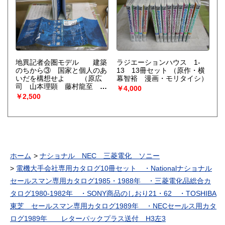
地異記者会圏モデル 建築
ラジエーションハウス 1‐
のちから③ 国家と個人のあ
13 13冊セット
（原作・横
いだを構想せよ
（原広
幕智裕 漫画・モリタイシ）
司 山本理顕 藤村龍至 長
￥4,000
谷川豪 東浩紀 金子勝）
￥2,500
ホーム
ナショナル NEC 三菱電化 ソニー
電機大手会社専用カタログ10冊セット ・Nationalナショナル
セールスマン専用カタログ1985・1988年 ・三菱電化品総合カ
タログ1980‐1982年 ・SONY商品のしおり21・62 ・TOSHIBA
東芝 セールスマン専用カタログ1989年 ・NECセールス用カタ
ログ1989年 レターパックプラス送付 H3左3