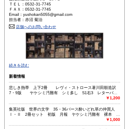
ＴＥＬ：0532-31-7745
ＦＡＸ：0532-31-7745
山口県
徳島県
0円
0円
Email：yushokan5055@gmail.com
担当者：赤沼 菊治
香川県
愛媛県
0円
0円
店舗へのお問い合わせ
高知県
福岡県
0円
0円
佐賀県
長崎県
0円
0円
熊本県
大分県
0円
0円
続きを読む
宮崎県
鹿児島県
0円
0円
新着情報
沖縄県
0円
悲しき熱帯 上下2冊 レヴィ・ストロース著川田順造訳
7・9版 ヤケシミ汚難有 シミ多し S1右3 レターパッ
クプラス送付 （レヴィ・ストロース著川田順造訳）
￥1,200
集英社版 世界の文学 35・36バース酔いどれ草の仲買人
Ⅰ・Ⅱ 2冊セット 初版 月報 ヤケシミ汚難有 裸本
レターパックプラス送付 L1左中 （ジョン・バース 野崎孝
￥1,000
訳）
・送料は一律300円を基本とします。