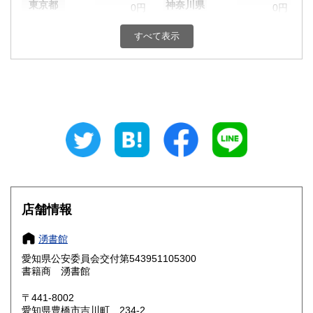
東京都
神奈川県
0円
0円
新潟県
富山県
すべて表示
0円
0円
石川県
福井県
0円
0円
山梨県
長野県
0円
0円
岐阜県
静岡県
0円
0円
愛知県
三重県
0円
0円
滋賀県
京都府
0円
0円
店舗情報
大阪府
兵庫県
0円
0円
湧書館
奈良県
和歌山県
0円
0円
愛知県公安委員会交付第543951105300
書籍商 湧書館
鳥取県
島根県
0円
0円
〒441-8002
岡山県
広島県
0円
0円
愛知県豊橋市吉川町 234-2