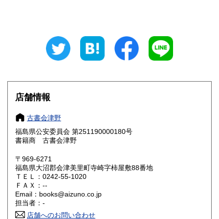
山梨県
長野県
360円
360円
岐阜県
静岡県
360円
360円
愛知県
三重県
360円
360円
滋賀県
京都府
360円
360円
大阪府
兵庫県
360円
360円
店舗情報
奈良県
和歌山県
360円
360円
古書会津野
福島県公安委員会 第251190000180号
鳥取県
島根県
360円
360円
書籍商 古書会津野
岡山県
広島県
360円
360円
〒969-6271
福島県大沼郡会津美里町寺崎字柿屋敷88番地
ＴＥＬ：0242-55-1020
山口県
徳島県
360円
360円
ＦＡＸ：--
Email：books@aizuno.co.jp
香川県
愛媛県
360円
360円
担当者：-
店舗へのお問い合わせ
高知県
福岡県