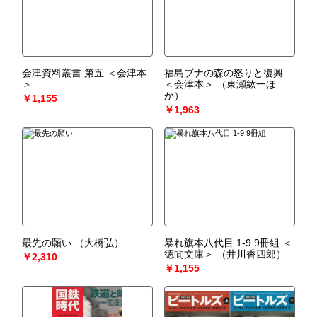
会津資料叢書 第五 ＜会津本
福島ブナの森の怒りと復興
＞
＜会津本＞
（東瀬紘一ほ
か）
￥1,155
￥1,963
最先の願い
（大橋弘）
暴れ旗本八代目 1-9 9冊組 ＜
徳間文庫＞
（井川香四郎）
￥2,310
￥1,155