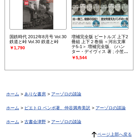
国鉄時代 2012年8月号 Vol.30
増補完全版 ビートルズ 上下2
鉄道と峠 Vol.30 鉄道と峠
冊組 上下２巻揃 ＜河出文庫
テ5-1＞ 増補完全版.
（ハン
￥1,790
ター・デイヴィス 著 ; 小笠原
豊樹 中田耕治 訳）
￥5,544
ホーム
ありな書房
アーゾロの談論
ホーム
ピエトロ ベンボ著、仲谷満寿美訳
アーゾロの談論
ホーム
古書会津野
アーゾロの談論
ページ上部へ戻る