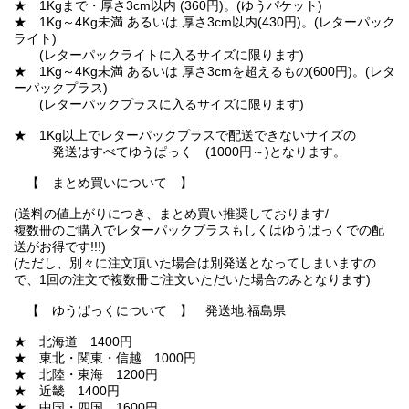
★ 1Kgまで・厚さ3cm以内 (360円)。(ゆうパケット)
★ 1Kg～4Kg未満 あるいは 厚さ3cm以内(430円)。(レターパック
ライト)
(レターパックライトに入るサイズに限ります)
★ 1Kg～4Kg未満 あるいは 厚さ3cmを超えるもの(600円)。(レタ
ーパックプラス)
(レターパックプラスに入るサイズに限ります)
★ 1Kg以上でレターパックプラスで配送できないサイズの
発送はすべてゆうぱっく (1000円～)となります。
【 まとめ買いについて 】
(送料の値上がりにつき、まとめ買い推奨しております/
複数冊のご購入でレターパックプラスもしくはゆうぱっくでの配
送がお得です!!!)
(ただし、別々に注文頂いた場合は別発送となってしまいますの
で、1回の注文で複数冊ご注文いただいた場合のみとなります)
【 ゆうぱっくについて 】 発送地:福島県
★ 北海道 1400円
★ 東北・関東・信越 1000円
★ 北陸・東海 1200円
★ 近畿 1400円
★ 中国・四国 1600円