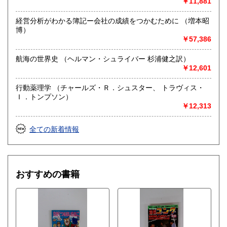
￥11,881
経営分析がわかる簿記ー会社の成績をつかむために （増本昭
博）
￥57,386
航海の世界史 （ヘルマン・シュライバー 杉浦健之訳）
￥12,601
行動薬理学 （チャールズ・Ｒ．シュスター、 トラヴィス・
Ｉ．トンプソン）
￥12,313
全ての新着情報
おすすめの書籍