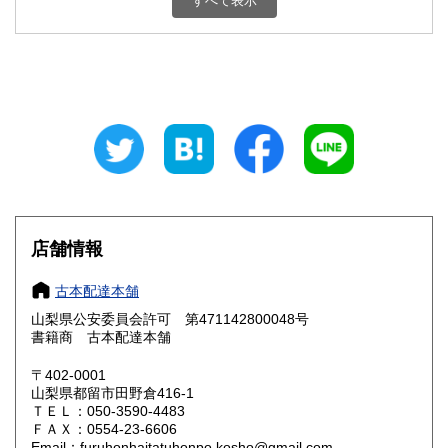
すべて表示
石川県
福井県
800円
800円
山梨県
長野県
800円
800円
岐阜県
静岡県
800円
800円
愛知県
三重県
800円
800円
滋賀県
京都府
800円
800円
大阪府
兵庫県
800円
800円
店舗情報
奈良県
和歌山県
800円
800円
古本配達本舗
山梨県公安委員会許可 第471142800048号
鳥取県
島根県
800円
800円
書籍商 古本配達本舗
岡山県
広島県
800円
800円
〒402-0001
山梨県都留市田野倉416-1
ＴＥＬ：050-3590-4483
山口県
徳島県
800円
800円
ＦＡＸ：0554-23-6606
Email：furuhonhaitatuhonpo.kosho@gmail.com