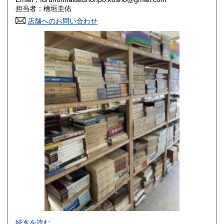
香川県
愛媛県
800円
800円
担当者：檜垣圭佑
店舗へのお問い合わせ
高知県
福岡県
800円
800円
佐賀県
長崎県
800円
800円
熊本県
大分県
800円
800円
宮崎県
鹿児島県
800円
800円
沖縄県
1,500円
-
続きを読む