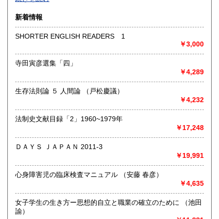
沿線名：-
新着情報
最寄駅：-
営業時間：-
SHORTER ENGLISH READERS 1
定休日：-
￥3,000
書籍の買取について
寺田寅彦選集「四」
￥4,289
-
生存法則論 ５ 人間論 （戸松慶議）
取り扱い分野
￥4,232
総記、哲学宗教、歴史、社会科学、自然科学、美術工芸、国
語国文、外国文学、古典籍、近代文献、趣味、外国書、サブ
法制史文献目録「2」1960~1979年
カルチャー、古書一般（その他）
￥17,248
書籍全般
ＤＡＹＳ ＪＡＰＡＮ 2011-3
￥19,991
心身障害児の臨床検査マニュアル （安藤 春彦）
￥4,635
女子学生の生き方ー思想的自立と職業の確立のために （池田
諭）