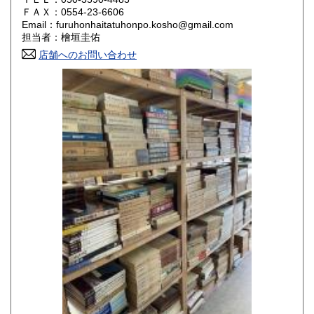
800円
800円
ＦＡＸ：0554-23-6606
Email：furuhonhaitatuhonpo.kosho@gmail.com
香川県
愛媛県
800円
800円
担当者：檜垣圭佑
店舗へのお問い合わせ
高知県
福岡県
800円
800円
佐賀県
長崎県
800円
800円
熊本県
大分県
800円
800円
宮崎県
鹿児島県
800円
800円
沖縄県
1,500円