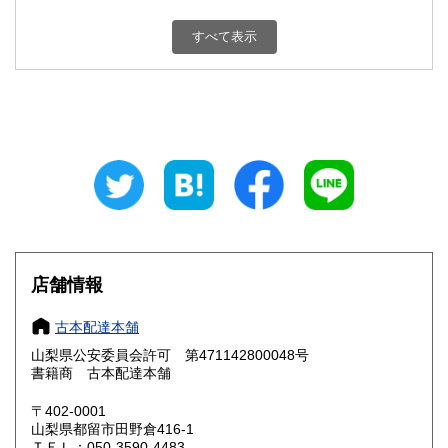
新潟県
富山県
800円
800円
すべて表示
石川県
福井県
800円
800円
山梨県
長野県
800円
800円
岐阜県
静岡県
800円
800円
愛知県
三重県
800円
800円
滋賀県
京都府
800円
800円
大阪府
兵庫県
800円
800円
店舗情報
奈良県
和歌山県
800円
800円
古本配達本舗
山梨県公安委員会許可 第471142800048号
鳥取県
島根県
800円
800円
書籍商 古本配達本舗
岡山県
広島県
800円
800円
〒402-0001
山梨県都留市田野倉416-1
ＴＥＬ：050-3590-4483
山口県
徳島県