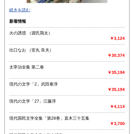
-
続きを読む
沿線名：-
新着情報
最寄駅：-
営業時間：-
火の誘惑 （源氏鶏太）
定休日：-
￥3,124
書籍の買取について
出口なお （安丸 良夫）
-
￥30,374
太宰治全集 第二卷
取り扱い分野
￥35,194
総記、哲学宗教、歴史、社会科学、自然科学、美術工芸、国
語国文、外国文学、古典籍、近代文献、趣味、外国書、サブ
現代の文学「2」武田泰淳
カルチャー、古書一般（その他）
￥35,194
書籍全般
現代の文学「27」江藤淳
￥4,114
現代国民文学全集「第28巻」直木三十五集
￥3,700