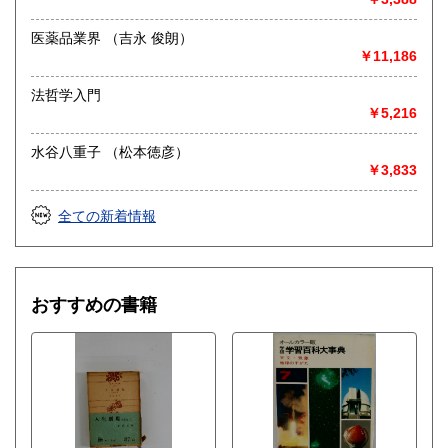
医薬品業界 （吉永 俊朗）
￥11,186
法哲学入門
￥5,216
水谷八重子 （松本徳彦）
￥3,833
全ての新着情報
おすすめの書籍