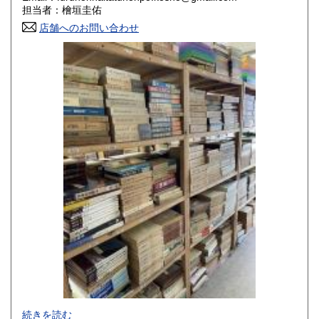
香川県
愛媛県
800円
800円
担当者：檜垣圭佑
店舗へのお問い合わせ
高知県
福岡県
800円
800円
佐賀県
長崎県
800円
800円
熊本県
大分県
800円
800円
宮崎県
鹿児島県
800円
800円
沖縄県
1,500円
-
続きを読む