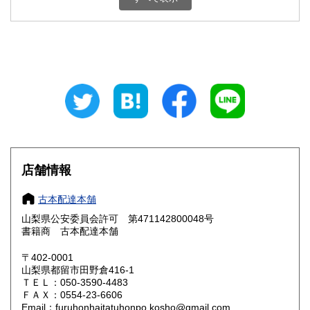
石川県
福井県
800円
800円
山梨県
長野県
800円
800円
岐阜県
静岡県
800円
800円
愛知県
三重県
800円
800円
滋賀県
京都府
800円
800円
大阪府
兵庫県
800円
800円
店舗情報
奈良県
和歌山県
800円
800円
古本配達本舗
山梨県公安委員会許可 第471142800048号
鳥取県
島根県
800円
800円
書籍商 古本配達本舗
岡山県
広島県
800円
800円
〒402-0001
山梨県都留市田野倉416-1
ＴＥＬ：050-3590-4483
山口県
徳島県
800円
800円
ＦＡＸ：0554-23-6606
Email：furuhonhaitatuhonpo.kosho@gmail.com