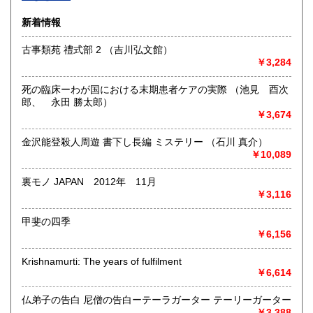
沿線名：-
新着情報
最寄駅：-
営業時間：-
古事類苑 禮式部 2 （吉川弘文館）
定休日：-
￥3,284
書籍の買取について
死の臨床ーわが国における末期患者ケアの実際 （池見 酉次
-
郎、 永田 勝太郎）
￥3,674
取り扱い分野
金沢能登殺人周遊 書下し長編 ミステリー （石川 真介）
総記、哲学宗教、歴史、社会科学、自然科学、美術工芸、国
￥10,089
語国文、外国文学、古典籍、近代文献、趣味、外国書、サブ
カルチャー、古書一般（その他）
裏モノ JAPAN 2012年 11月
書籍全般
￥3,116
甲斐の四季
￥6,156
Krishnamurti: The years of fulfilment
￥6,614
仏弟子の告白 尼僧の告白ーテーラガーター テーリーガーター
￥3,388