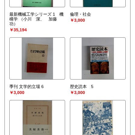
最新機械工学シリーズ 1 機
倫理・社会
構学
（小川 潔、 加藤
￥3,000
功）
￥35,194
季刊 文学的立場 6
歴史読本 5
￥3,000
￥3,000