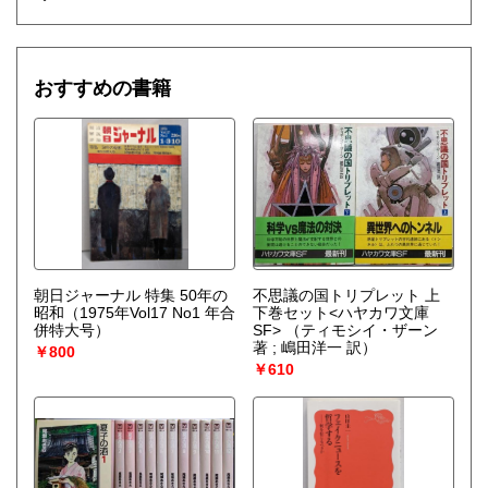
おすすめの書籍
朝日ジャーナル 特集 50年の
不思議の国トリプレット 上
昭和（1975年Vol17 No1 年合
下巻セット<ハヤカワ文庫
併特大号）
SF>
（ティモシイ・ザーン
著 ; 嶋田洋一 訳）
￥800
￥610