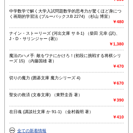
取り扱い分野
中学数学で解く大学入試問題数学的思考力が驚くほど身につ
哲学宗教、歴史、社会科学、自然科学、美術工芸、趣味、外
く画期的学習法 (ブルーバックスB 2274) （杉山 博宣）
国書、サブカルチャー、古書一般（その他）
￥480
オールジャンル
ナイン・ストーリーズ (河出文庫 サ 8-1) （柴田 元幸 (訳)、
J・D・サリンジャー (著)）
￥1,380
魔法のハメ手: 敵をワナにかけろ！(初段に挑戦する将棋シリ
ーズ 15) （内藤国雄 著）
￥470
切りの魔力 (囲碁文庫 魔力シリーズ 4)
￥670
聖女の救済 (文春文庫) （東野圭吾 著）
￥390
在日魂 (講談社文庫 か 91-1) （金村義明 著）
￥410
全ての新着情報