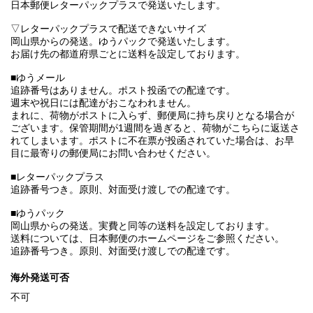
日本郵便レターパックプラスで発送いたします。
▽レターパックプラスで配送できないサイズ
岡山県からの発送。ゆうパックで発送いたします。
お届け先の都道府県ごとに送料を設定しております。
■ゆうメール
追跡番号はありません。ポスト投函での配達です。
週末や祝日には配達がおこなわれません。
まれに、荷物がポストに入らず、郵便局に持ち戻りとなる場合が
ございます。保管期間が1週間を過ぎると、荷物がこちらに返送さ
れてしまいます。ポストに不在票が投函されていた場合は、お早
目に最寄りの郵便局にお問い合わせください。
■レターパックプラス
追跡番号つき。原則、対面受け渡しでの配達です。
■ゆうパック
岡山県からの発送。実費と同等の送料を設定しております。
送料については、日本郵便のホームページをご参照ください。
追跡番号つき。原則、対面受け渡しでの配達です。
海外発送可否
不可