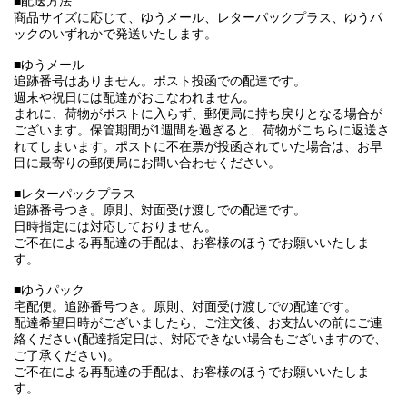
■配送方法
商品サイズに応じて、ゆうメール、レターパックプラス、ゆうパ
ックのいずれかで発送いたします。
■ゆうメール
追跡番号はありません。ポスト投函での配達です。
週末や祝日には配達がおこなわれません。
まれに、荷物がポストに入らず、郵便局に持ち戻りとなる場合が
ございます。保管期間が1週間を過ぎると、荷物がこちらに返送さ
れてしまいます。ポストに不在票が投函されていた場合は、お早
目に最寄りの郵便局にお問い合わせください。
■レターパックプラス
追跡番号つき。原則、対面受け渡しでの配達です。
日時指定には対応しておりません。
ご不在による再配達の手配は、お客様のほうでお願いいたしま
す。
■ゆうパック
宅配便。追跡番号つき。原則、対面受け渡しでの配達です。
配達希望日時がございましたら、ご注文後、お支払いの前にご連
絡ください(配達指定日は、対応できない場合もございますので、
ご了承ください)。
ご不在による再配達の手配は、お客様のほうでお願いいたしま
す。