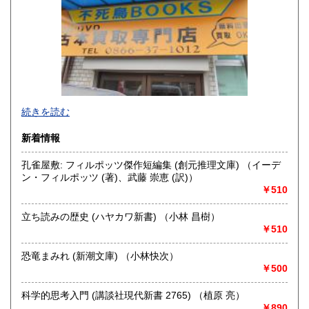
佐賀県
長崎県
600円
600円
熊本県
大分県
600円
600円
宮崎県
鹿児島県
600円
600円
不死鳥BOOKSでは、書籍だけでなくCD、DVD、レコード、
続きを読む
沖縄県
ゲーム、おもちゃ、骨董品まであらゆるものの買い取りがで
600円
きます。店主が、日本全国買取にお伺いいたします。お気軽
新着情報
にお問い合わせください。出張費は、無料です。
孔雀屋敷: フィルポッツ傑作短編集 (創元推理文庫) （イーデ
沿線名：伯備線・桃太郎線(吉備線)
ン・フィルポッツ (著)、武藤 崇恵 (訳)）
最寄駅：総社駅
￥510
営業時間：9時から17時
定休日：年中無休
立ち読みの歴史 (ハヤカワ新書) （小林 昌樹）
￥510
書籍の買取について
不死鳥BOOKSでは、書籍だけでなくCD、DVD、レコード、
恐竜まみれ (新潮文庫) （小林快次）
ゲーム、おもちゃ、骨董品まであらゆるものの買い取りがで
￥500
きます。店主が、日本全国買取にお伺いいたします。お気軽
にお問い合わせください。出張費は、無料です。
科学的思考入門 (講談社現代新書 2765) （植原 亮）
￥890