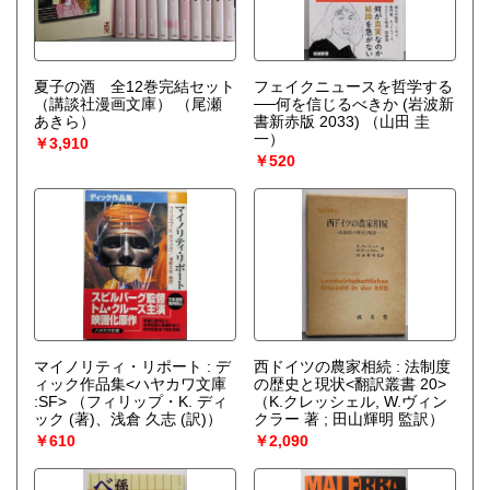
夏子の酒 全12巻完結セット
フェイクニュースを哲学する
（講談社漫画文庫）
（尾瀬
──何を信じるべきか (岩波新
あきら）
書新赤版 2033)
（山田 圭
一）
￥3,910
￥520
マイノリティ・リポート : デ
西ドイツの農家相続 : 法制度
ィック作品集<ハヤカワ文庫
の歴史と現状<翻訳叢書 20>
:SF>
（フィリップ・K. ディ
（K.クレッシェル, W.ヴィン
ック (著)、浅倉 久志 (訳)）
クラー 著 ; 田山輝明 監訳）
￥610
￥2,090