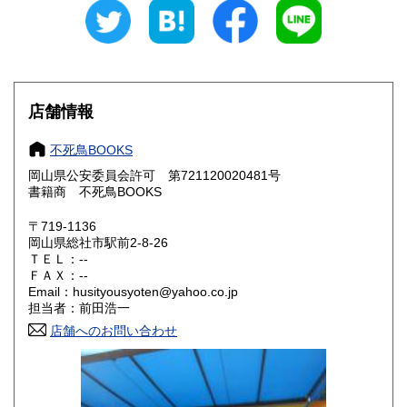
山梨県
長野県
600円
600円
岐阜県
静岡県
600円
600円
愛知県
三重県
600円
600円
店舗情報
滋賀県
京都府
600円
600円
不死鳥BOOKS
大阪府
兵庫県
600円
600円
岡山県公安委員会許可 第721120020481号
書籍商 不死鳥BOOKS
奈良県
和歌山県
600円
600円
〒719-1136
岡山県総社市駅前2-8-26
鳥取県
島根県
600円
600円
ＴＥＬ：--
ＦＡＸ：--
岡山県
広島県
600円
600円
Email：husityousyoten@yahoo.co.jp
担当者：前田浩一
山口県
徳島県
600円
600円
店舗へのお問い合わせ
香川県
愛媛県
600円
600円
高知県
福岡県
600円
600円