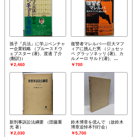
孫子『兵法』に学ぶベンチャ
復讐者マレルバ──巨大マフ
ー企業戦略
（ブルース F.ウ
ィアに挑んだ男
（ジュセッ
ェブスター (著)、渡邊 了介
ペ グラッソネッリ (著)、カ
(翻訳)）
ルメーロ サルド(著)、
Giuseppe Grassonelli(著)、
￥2,460
￥700
Carmelo Sardo (著)、飯田 亮
介(訳)）
新刑事訴訟法綱要
（団藤重
鈴木博章を偲んで
（故鈴木
光 著）
博章追悼本刊行会）
￥2,030
￥5,700