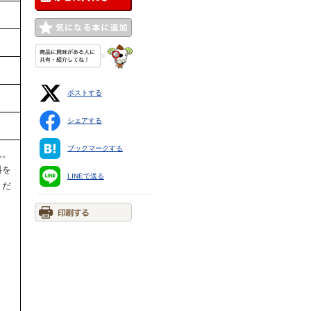
ポストする
シェアする
ブックマークする
ん。
料を
LINEで送る
くだ
ま