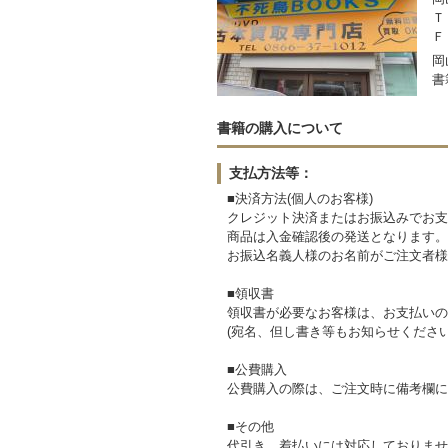
Ｔ
Ｆ
岡
書
書籍の購入について
支払方法等：
■決済方法(個人のお客様)
クレジット決済またはお振込みでお支
商品は入金確認後の発送となります。
お振込名義人様のお名前がご注文者様
■領収書
領収書が必要なお客様は、お支払いの
(宛名、但し書き等もお知らせください
■公費購入
公費購入の際は、ご注文時に備考欄に
■その他
代引き、着払いには対応しておりませ