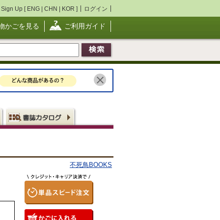
Sign Up [
ENG
|
CHN
|
KOR
]
ログイン
物かごを見る
ご利用ガイド
不死鳥BOOKS