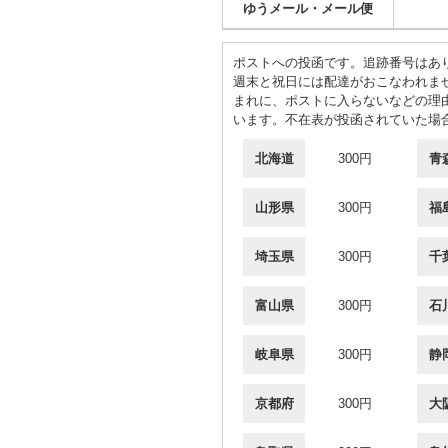
ゆうメール・メール便
ポストへの投函です。追跡番号はあ
週末と祝日には配達がおこなわれま
まれに、ポストに入らないなどの理
います。不在表が投函されていた場
北海道
300円
青
山形県
300円
福
埼玉県
300円
千
富山県
300円
石
岐阜県
300円
静
京都府
300円
大