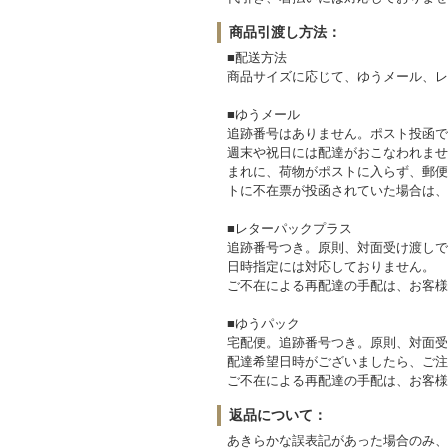
商品引渡し方法：
■配送方法
商品サイズに応じて、ゆうメール、レ
■ゆうメール
追跡番号はありません。ポスト投函で
週末や祝日には配達がおこなわれませ
まれに、荷物がポストに入らず、郵便
トに不在票が投函されていた場合は、
■レターパックプラス
追跡番号つき。原則、対面受け渡しで
日時指定には対応しておりません。
ご不在による再配達の手配は、お客様
■ゆうパック
宅配便。追跡番号つき。原則、対面受
配達希望日時がございましたら、ご注
ご不在による再配達の手配は、お客様
返品について：
あきらかな誤表記があった場合のみ、