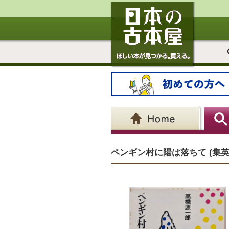
ペンギン村に陽は落ちて (集英