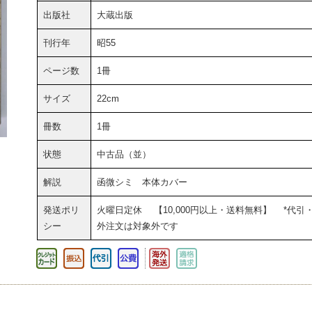
出版社
大蔵出版
刊行年
昭55
ページ数
1冊
サイズ
22cm
冊数
1冊
状態
中古品（並）
解説
函微シミ 本体カバー
発送ポリ
火曜日定休 【10,000円以上・送料無料】 *代引
シー
外注文は対象外です