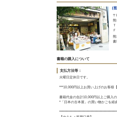
(
〒8
熊
Ｔ
Ｆ
熊
書
書籍の購入について
支払方法等：
火曜日定休日です。
***10,000円以上お買い上げのお客様
書籍代金の合計10,000円以上ご購
*「日本の古本屋」の買い物かごを経
********************************************
【ゆうちょ振替口座】