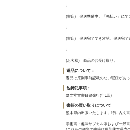
↓
(書店) 発送準備中。「先払い」に
↓
(書店) 発送完了でき次第、発送完
↓
(お客様) 商品のお受け取り。
返品について：
返品は原則事前記載のない瑕疵があっ
他特記事項：
舒文堂古書目録発行(年1回)
書籍の買い取りについて
熊本県内出張いたします。特に古文書
学術書・趣味サブカル系および一般書
(これらの種類の書籍は原則熊本県内