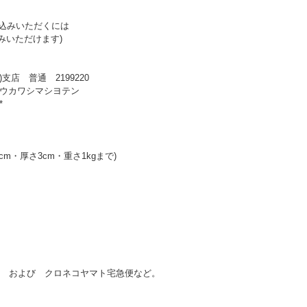
振込みいただくには
込みいただけます)
支店 普通 2199220
ドウカワシマシヨテン
*
cm・厚さ3cm・重さ1kgまで)
 および クロネコヤマト宅急便など。