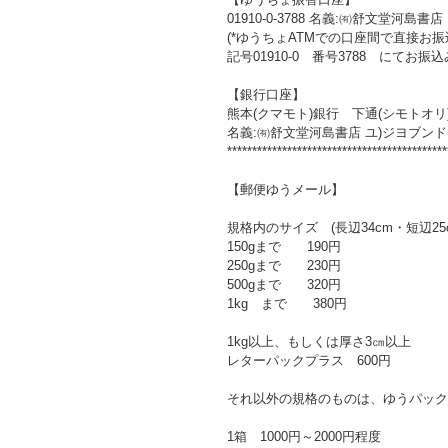
01910-0-3788 名義:㈲舒文堂河島書店
(*ゆうちょATMでの口座間で直接お
記号01910-0 番号3788 にてお振
【銀行口座】
熊本(クマモト)銀行 下通(シモトオリ)
名義:㈲舒文堂河島書店 ユ)ジヨブン
********************************************
【郵便ゆうメール】
規格内のサイズ (長辺34cm・短辺25
150gまで 190円
250gまで 230円
500gまで 320円
1kg まで 380円
1kg以上、もしくは厚さ3㎝以上
レターパックプラス 600円
それ以外の規格のものは、ゆうパック
1箱 1000円～2000円程度