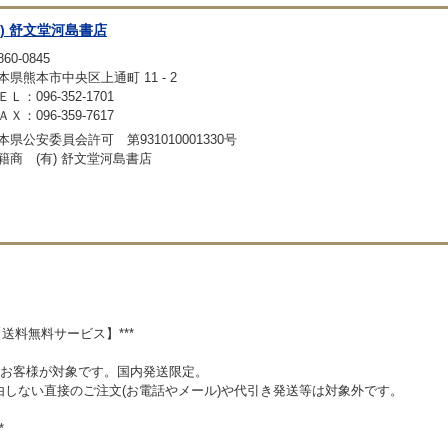
有) 舒文堂河島書店
60-0845
本県熊本市中央区上通町 11 - 2
ＥＬ：096-352-1701
ＡＸ：096-359-7617
本県公安委員会許可 第931010001330号
籍商 (有) 舒文堂河島書店
【送料無料サービス】***
入のお客様が対象です。国内発送限定。
由しない直接のご注文(お電話やメール)や代引き発送等は対象外です。
*