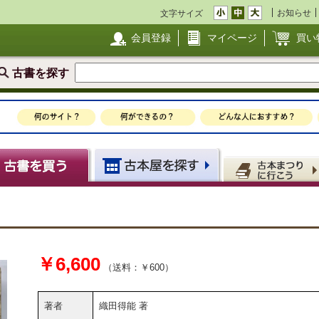
お知らせ
文字サイズ
会員登録
マイページ
買い
古書を探す
￥6,600
（送料：￥600）
著者
織田得能 著