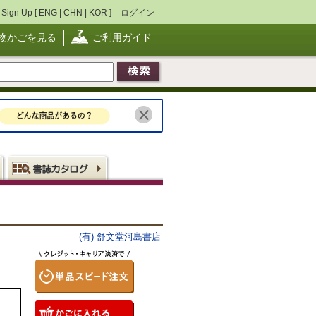
Sign Up [
ENG
|
CHN
|
KOR
]
ログイン
物かごを見る
ご利用ガイド
(有) 舒文堂河島書店