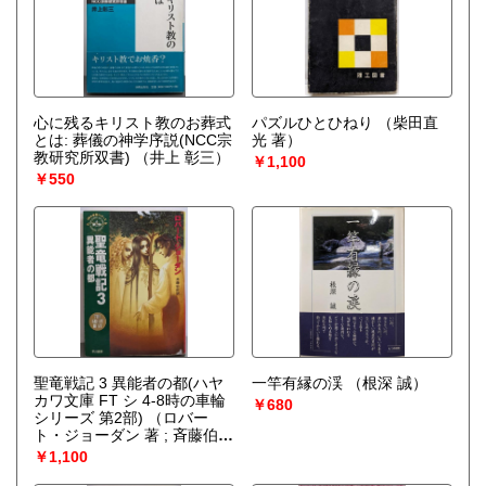
心に残るキリスト教のお葬式
パズルひとひねり
（柴田直
とは: 葬儀の神学序説(NCC宗
光 著）
教研究所双書)
（井上 彰三）
￥1,100
￥550
聖竜戦記 3 異能者の都(ハヤ
一竿有縁の渓
（根深 誠）
カワ文庫 FT シ 4-8時の車輪
￥680
シリーズ 第2部)
（ロバー
ト・ジョーダン 著 ; 斉藤伯好
訳）
￥1,100