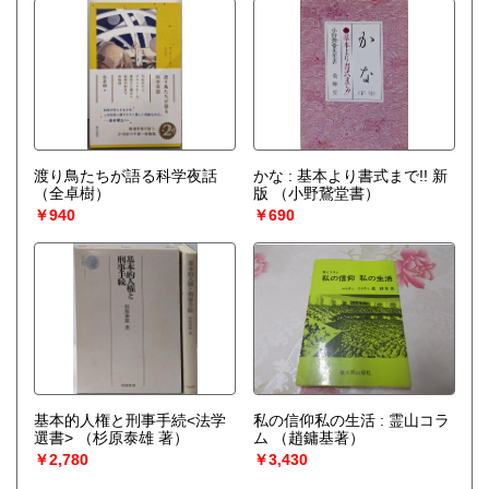
渡り鳥たちが語る科学夜話
かな : 基本より書式まで!! 新
（全卓樹）
版
（小野鵞堂書）
￥940
￥690
基本的人権と刑事手続<法学
私の信仰私の生活 : 霊山コラ
選書>
（杉原泰雄 著）
ム
（趙鏞基著）
￥2,780
￥3,430