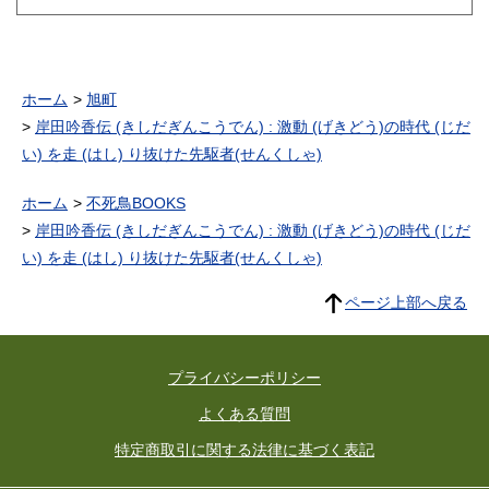
ホーム
旭町
岸田吟香伝 (きしだぎんこうでん) : 激動 (げきどう)の時代 (じだ
い) を走 (はし) り抜けた先駆者(せんくしゃ)
ホーム
不死鳥BOOKS
岸田吟香伝 (きしだぎんこうでん) : 激動 (げきどう)の時代 (じだ
い) を走 (はし) り抜けた先駆者(せんくしゃ)
ページ上部へ戻る
プライバシーポリシー
よくある質問
特定商取引に関する法律に基づく表記