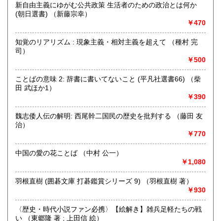
新自由主義にゆがむ公共政策 生活者のための政治とは何か
(朝日選書) （新藤宗幸）
取り扱い分野
￥470
哲学宗教、歴史、社会科学、自然科学、美術工芸、趣味、外
国書、サブカルチャー、古書一般（その他）
知覚のリアリズム : 現象主義・相対主義を超えて （種村 完
オールジャンル
司）
￥500
ことばの意味 2: 辞書に書いてないこと (平凡社選書66) （柴
田 武ほか1）
￥390
魏志倭人伝の解明: 西尾幹二国民の歴史を批判する （藤田 友
治）
￥770
中国の愛の花ことば （中村 公一）
￥1,080
羽根直樹 (囲碁文庫 打碁鑑賞シリーズ 9) （羽根直樹 著）
￥930
〈歴史・時代小説ファン必携〉【絵解き】雑兵足軽たちの戦
い （東郷隆 著 ; 上田信 絵）