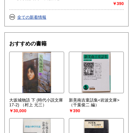
￥390
全ての新着情報
おすすめの書籍
大坂城物語 下 (時代小説文庫
新美南吉童話集<岩波文庫>
17-2)
（村上 元三）
（千葉俊二 編）
￥30,000
￥390