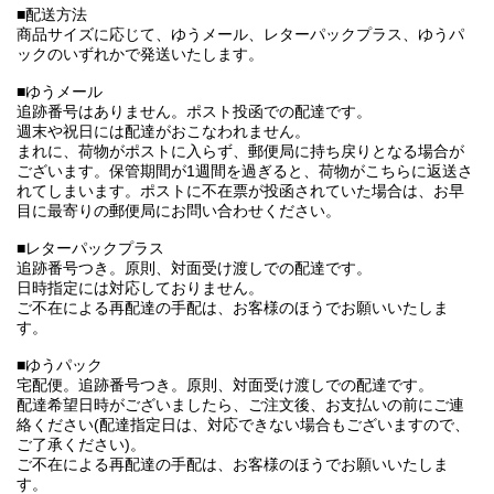
■配送方法
商品サイズに応じて、ゆうメール、レターパックプラス、ゆうパ
ックのいずれかで発送いたします。
■ゆうメール
追跡番号はありません。ポスト投函での配達です。
週末や祝日には配達がおこなわれません。
まれに、荷物がポストに入らず、郵便局に持ち戻りとなる場合が
ございます。保管期間が1週間を過ぎると、荷物がこちらに返送さ
れてしまいます。ポストに不在票が投函されていた場合は、お早
目に最寄りの郵便局にお問い合わせください。
■レターパックプラス
追跡番号つき。原則、対面受け渡しでの配達です。
日時指定には対応しておりません。
ご不在による再配達の手配は、お客様のほうでお願いいたしま
す。
■ゆうパック
宅配便。追跡番号つき。原則、対面受け渡しでの配達です。
配達希望日時がございましたら、ご注文後、お支払いの前にご連
絡ください(配達指定日は、対応できない場合もございますので、
ご了承ください)。
ご不在による再配達の手配は、お客様のほうでお願いいたしま
す。