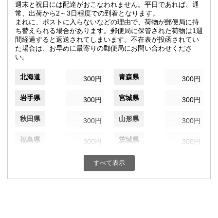
週末と祝日には配達がおこなわれません。平日であれば、通
常、出荷から2～3日程度での到着となります。
まれに、ポストに入らないなどの理由で、荷物が郵便局に持
ち替えられる場合があります。郵便局に保管された荷物は1週
間経過すると返送されてしまいます。不在表が投函されてい
た場合は、お早めに最寄りの郵便局にお問い合わせくださ
い。
北海道
青森県
300円
300円
岩手県
宮城県
300円
300円
秋田県
山形県
300円
300円
福島県
茨城県
300円
300円
栃木県
群馬県
300円
300円
すべて表示
埼玉県
千葉県
300円
300円
東京都
神奈川県
300円
300円