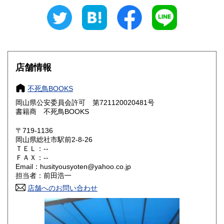
新潟県
富山県
300円
300円
石川県
福井県
300円
300円
山梨県
長野県
300円
300円
店舗情報
岐阜県
静岡県
300円
300円
不死鳥BOOKS
愛知県
三重県
300円
300円
岡山県公安委員会許可 第721120020481号
書籍商 不死鳥BOOKS
滋賀県
京都府
300円
300円
〒719-1136
大阪府
兵庫県
300円
300円
岡山県総社市駅前2-8-26
ＴＥＬ：--
奈良県
和歌山県
ＦＡＸ：--
300円
300円
Email：husityousyoten@yahoo.co.jp
担当者：前田浩一
鳥取県
島根県
300円
300円
店舗へのお問い合わせ
岡山県
広島県
300円
300円
山口県
徳島県
300円
300円