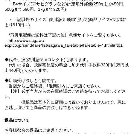
・B4サイズ(アサヒグラフなど)は定形外郵便(250gまで450円、
500gまで660円、1kgまで920円)
・上記以外のサイズ: 佐川急便 飛脚宅配便(商品サイズや地域に
より910円～)
*飛脚宅配便の送料は下記の佐川急便サイトをご覧ください。
http://www.sagawa-
exp.co.jp/send/fare/list/sagawa_faretable/faretable-4.html#ft01
──────────
◆代金引換(佐川急便 eコレクト)も承ります。
代引の場合、飛脚宅配便の料金に加え代引手数料330円(1万円以
上440円)がかかります。
◆店頭受け渡しも可能です。
当店からご連絡後、1週間以内にご来店ください。
【注】必ず当方からの在庫確認のご連絡を待ってお越しくださ
い。
掲載品は基本的に店頭には置いておりませんので、急に
お越し頂いても商品のお渡しはできかねます。
返品について
お客様都合の返品はご遠慮ください。