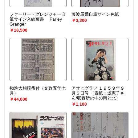
ファーリー・グレンジャー自
藤波辰爾自筆サイン色紙
筆サイン入絵葉書 Farley
￥3,300
Granger
￥16,500
勧進大相撲番付（文政五年七
アサヒグラフ １９５９年９
月）
月６日号
（表紙：堀恵子さ
ん/収容所の中の南と北）
￥44,000
￥1,100