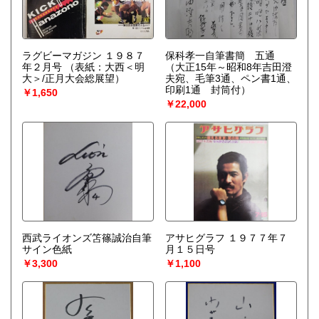
ラグビーマガジン １９８７
保科孝一自筆書簡 五通
年２月号
（表紙：大西＜明
（大正15年～昭和8年吉田澄
大＞/正月大会総展望）
夫宛、毛筆3通、ペン書1通、
印刷1通 封筒付）
￥1,650
￥22,000
西武ライオンズ笘篠誠治自筆
アサヒグラフ １９７７年７
サイン色紙
月１５日号
￥3,300
￥1,100