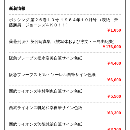
ブなどの実使用品・記念品を専門的に扱っています。
新着情報
沿線名：都営新宿線・三田線、東京メトロ半蔵門線
ボクシング 第２６巻１０号 １９６４年１０月号 （表紙：斉
最寄駅：神保町駅A7出口徒歩3分・JRお茶の水駅徒歩8分
藤勝男、ジョーンズをＫＯ！！）
営業時間：11:00〜18:00
￥1,650
定休日：日曜日・月曜日
薔薇刑 細江英公写真集 （被写体および序文・三島由紀夫）
書籍の買取について
￥176,000
色紙・掛軸・書簡・原稿・芸能人のサインなどの肉筆類、野
球をはじめスポーツ関連の書籍やユニホーム・バット・グロ
阪急ブレーブス松永浩美自筆サイン色紙
ーブなどの実使用品・記念品を専門的に扱っています。
￥4,400
阪急ブレーブス ビル・ソーレル自筆サイン色紙
取り扱い分野
￥6,600
近代文献、趣味、古書一般（その他）
西武ライオンズ中村剛也自筆サイン色紙
￥5,500
西武ライオンズ帆足和幸自筆サイン色紙
￥3,300
西武ライオンズ笘篠誠治自筆サイン色紙
￥3,300