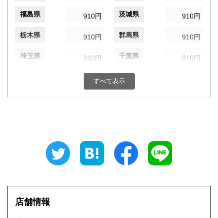
福島県
茨城県
910円
910円
栃木県
群馬県
910円
910円
埼玉県
千葉県
910円
910円
東京都
神奈川県
910円
910円
すべて表示
新潟県
富山県
910円
910円
石川県
福井県
910円
910円
山梨県
長野県
910円
910円
岐阜県
静岡県
910円
910円
愛知県
三重県
910円
910円
店舗情報
滋賀県
京都府
1,040円
1,040円