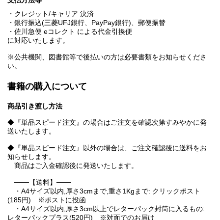
支払方法等
・クレジット/キャリア 決済
・銀行振込(三菱UFJ銀行、PayPay銀行)、郵便振替
・佐川急便 eコレクト による代金引換便
に対応いたします。
※公共機関、図書館等で後払いの方は必要書類をお知らせくださ
い。
書籍の購入について
商品引き渡し方法
◆『単品スピード注文』の場合はご注文を確認次第すみやかに発
送いたします。
◆『単品スピード注文』以外の場合は、ご注文確認後に送料をお
知らせします。
商品はご入金確認後に発送いたします。
───【送料】───
・A4サイズ以内,厚さ3cmまで,重さ1Kgまで: クリックポスト
(185円) ※ポストに投函
・A4サイズ以内,厚さ3cm以上でレターパック封筒に入るもの:
レターパックプラス(520円) ※対面でのお届け