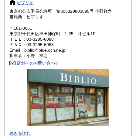
ビブリオ
大阪府
兵庫県
1,040円
1,040円
東京都公安委員会許可 第303329803895号 小野祥之
奈良県
和歌山県
書籍商 ビブリオ
1,040円
1,040円
〒101-0051
鳥取県
島根県
1,180円
1,180円
東京都千代田区神田神保町 1-25 叶ビル1F
ＴＥＬ：03-3295-6088
岡山県
広島県
1,180円
1,180円
ＦＡＸ：03-3295-6088
Email：biblio@blue.ocn.ne.jp
担当者：小野 祥之
山口県
徳島県
1,180円
1,300円
店舗へのお問い合わせ
香川県
愛媛県
1,300円
1,300円
高知県
福岡県
1,300円
1,440円
佐賀県
長崎県
1,440円
1,440円
熊本県
大分県
1,440円
1,440円
宮崎県
鹿児島県
1,440円
1,440円
色紙・掛軸・書簡・原稿・芸能人のサインなどの肉筆類、野
続きを読む
沖縄県
1,910円
球をはじめスポーツ関連書籍やユニホーム・バット・グロー