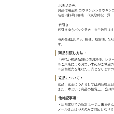
:お振込み先:
興産信用金庫[コウサンシンヨウキンコ] 
名義:(株)澤口書店 代表取締役 澤
:代引き:
代引きゆうパック発送 ※手数料はす
海外発送はEMS、船便、航空便、SA
す。
商品引渡し方法：
「先払い後納品(主に佐川急便、レタ
※ご来店によるお買い求めがご希望の
※店舗販売を兼ねた出品となりますの
返品について：
返品、返金につきましては納品後三日
また、本という商品の性質上,一定期
他特記事項：
・店舗電話での応対は一切出来ません
メールまたはFAXのみご対応となり