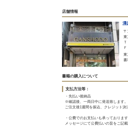
店舗情報
澤
〒1
東
Ｔ
Ｆ
東
書
書籍の購入について
支払方法等：
・先払い後納品
※確認後、一両日中に発送致します。
ご注文後1週間を振込、クレジット決
・公費でのお支払いも承っております
メッセージにて公費払いの旨をご記載