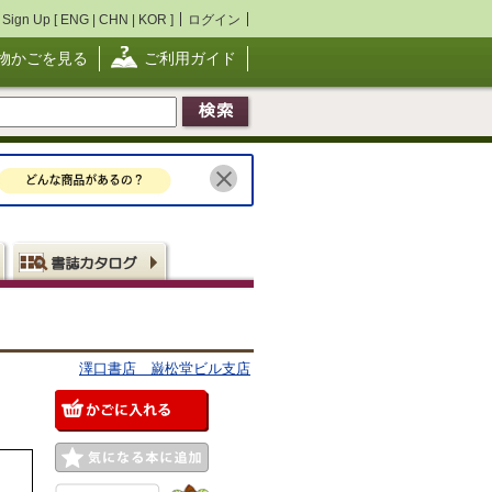
Sign Up [
ENG
|
CHN
|
KOR
]
ログイン
物かごを見る
ご利用ガイド
澤口書店 巌松堂ビル支店