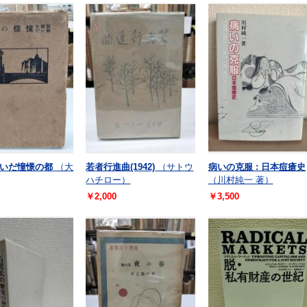
いだ憧憬の都
（大
若者行進曲(1942)
（サトウ
病いの克服 : 日本痘瘡史
ハチロー）
（川村純一 著）
￥2,000
￥3,500