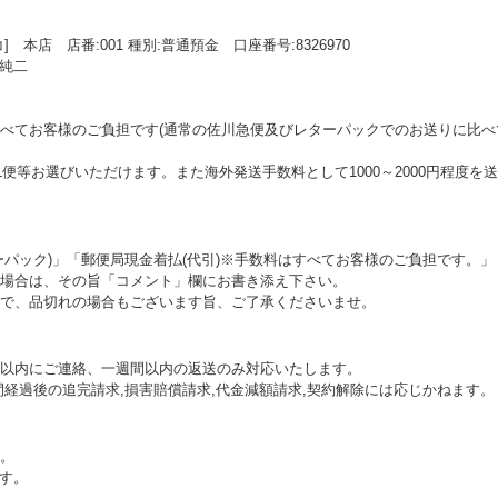
本店 店番:001 種別:普通預金 口座番号:8326970
口純二
べてお客様のご負担です(通常の佐川急便及びレターパックでのお送りに比べ
L便等お選びいただけます。また海外発送手数料として1000～2000円程度
ーパック)」「郵便局現金着払(代引)※手数料はすべてお客様のご負担です。」
場合は、その旨「コメント」欄にお書き添え下さい。
で、品切れの場合もございます旨、ご了承くださいませ。
以内にご連絡、一週間以内の返送のみ対応いたします。
間経過後の追完請求,損害賠償請求,代金減額請求,契約解除には応じかねます。
。
ます。