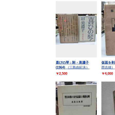
喜びの琴 : 附・美濃子
仮面を剥
(1964)
（三島由紀夫）
西吉雄）
￥2,500
￥4,000