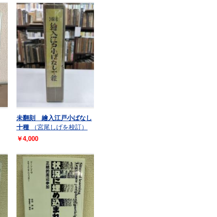
未翻刻 繪入江戸小ばなし
十種
（宮尾しげを校訂）
￥4,000