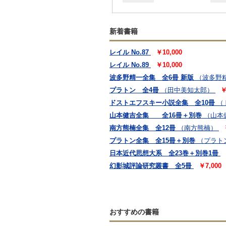
新着書籍
レイル No.87
￥10,000
レイル No.89
￥10,000
波多野精一全集 全6冊 新版
（波多野
プラトン 全4冊
（田中美知太郎）
￥
ドストエフスキー小説全集 全10冊
（
山本健吉全集 全16冊＋別巻
（山本
南方熊楠全集 全12冊
（南方熊楠）
プラトン全集 全15冊＋別巻
（プラト
日本近代思想大系 全23巻＋別巻1冊
幻影城評論研究叢書 全5冊
￥7,000
おすすめの書籍