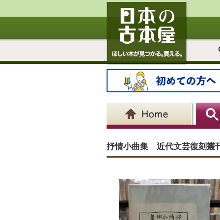
抒情小曲集 近代文芸復刻叢