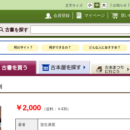
お知らせ
文字サイズ
会員登録
マイページ
買い
古書を探す
刊
￥2,000
（送料：￥430）
著者
室生犀星