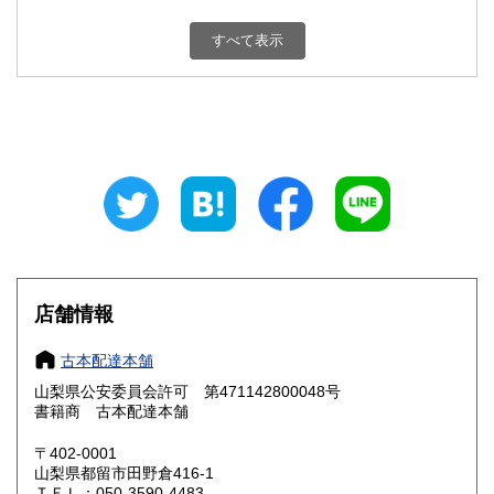
新潟県
富山県
800円
800円
すべて表示
石川県
福井県
800円
800円
山梨県
長野県
800円
800円
岐阜県
静岡県
800円
800円
愛知県
三重県
800円
800円
滋賀県
京都府
800円
800円
大阪府
兵庫県
800円
800円
店舗情報
奈良県
和歌山県
800円
800円
古本配達本舗
山梨県公安委員会許可 第471142800048号
鳥取県
島根県
800円
800円
書籍商 古本配達本舗
岡山県
広島県
800円
800円
〒402-0001
山梨県都留市田野倉416-1
ＴＥＬ：050-3590-4483
山口県
徳島県