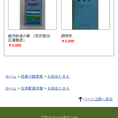
銀河鉄道の夜
（宮沢賢治、
調理学
広瀬雅彦）
￥3,000
￥3,000
ホーム
武者小路実篤
お目出たき人
ホーム
古本配達本舗
お目出たき人
ページ上部へ戻る
プライバシーポリシー