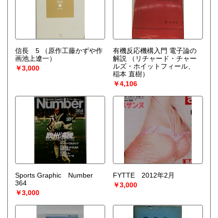
信長 5
（原作工藤かずや作
有機反応機構入門 電子論の
画池上遼一）
解説
（リチャード・チャー
ルズ・ホイットフィール、
￥3,000
稲本 直樹）
￥4,106
Sports Graphic Number
FYTTE 2012年2月
364
￥3,000
￥3,000