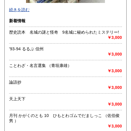
-
続きを読む
沿線名：-
新着情報
最寄駅：-
営業時間：-
歴史読本 名城の謎と怪奇 9名城に秘められたミステリー!
定休日：-
￥3,000
書籍の買取について
'93-94 るるぶ 信州
-
￥3,000
ことわざ・名言選集 （青垣康雄）
取り扱い分野
￥3,000
総記、哲学宗教、歴史、社会科学、自然科学、美術工芸、国
語国文、外国文学、古典籍、近代文献、趣味、外国書、サブ
論語抄
カルチャー、古書一般（その他）
￥3,000
書籍全般
天上天下
￥3,000
月刊 かがくのとも 10 ひもとわゴムでだましっこ （佐伯俊
男 ）
￥3,000