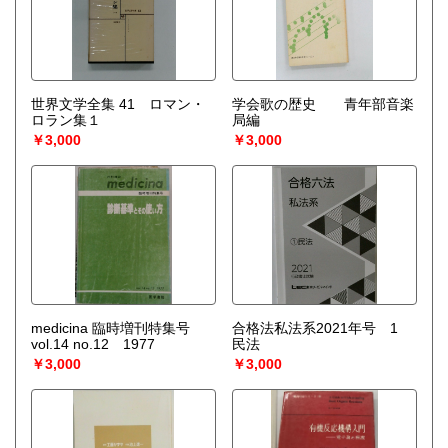
世界文学全集 41 ロマン・
学会歌の歴史 青年部音楽
ロラン集１
局編
￥3,000
￥3,000
medicina 臨時増刊特集号
合格法私法系2021年号 1
vol.14 no.12 1977
民法
￥3,000
￥3,000