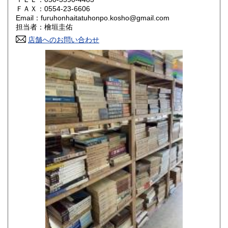
800円
800円
ＦＡＸ：0554-23-6606
Email：furuhonhaitatuhonpo.kosho@gmail.com
香川県
愛媛県
800円
800円
担当者：檜垣圭佑
店舗へのお問い合わせ
高知県
福岡県
800円
800円
佐賀県
長崎県
800円
800円
熊本県
大分県
800円
800円
宮崎県
鹿児島県
800円
800円
沖縄県
1,500円