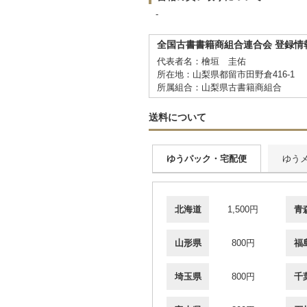
-
全国古書書籍商組合連合会 登録情
代表者名：檜垣 圭佑
所在地：山梨県都留市田野倉416-1
所属組合：山梨県古書籍商組合
送料について
ゆうパック・宅配便
ゆう
北海道
1,500円
青
山形県
800円
福
埼玉県
800円
千