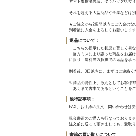
ヤマト運輸宅急便、ゆうパック60サイ
それを超える大型商品や全集などは別
★ご注文から2週間以内にご入金のな
到着後に入金をよろしくお願いします
返品について：
・こちらの提示した状態と著しく異な
・当方ミスにより誤った商品をお届け
に限り、送料当方負担での返品を承っ
到着後、3日以内に、まずはご連絡く
※商品の特性上、原則としてお客様都
あくまで古本であるということをご
他特記事項：
FAX、お手紙の注文、問い合わせは
現金書留のご購入も行なっておりませ
注文前に送って頂きましても、受取り
書籍の買い取りについて