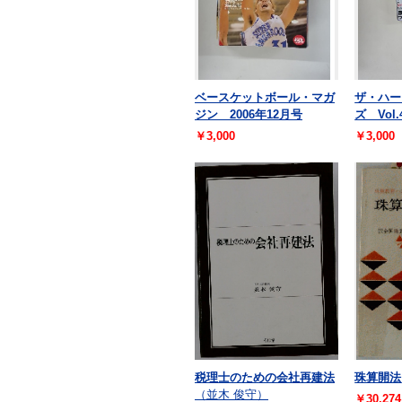
ベースケットボール・マガ
ザ・ハー
ジン 2006年12月号
ズ Vol.
￥3,000
￥3,000
税理士のための会社再建法
珠算開法
（並木 俊守）
￥30,274