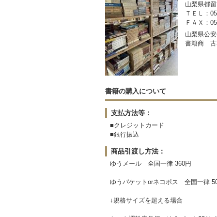
山梨県都留市
ＴＥＬ：050-
ＦＡＸ：0554
山梨県公安委
書籍商 古
書籍の購入について
支払方法等：
■クレジットカード
■銀行振込
商品引渡し方法：
ゆうメール 全国一律 360円
ゆうパケットorネコポス 全国一律 5
↓規格サイズを超える場合