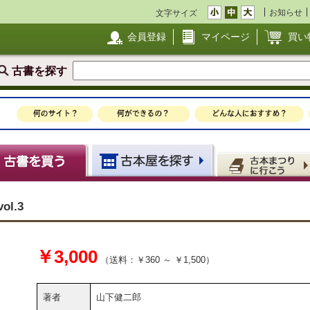
お知らせ
文字サイズ
会員登録
マイページ
買い
古書を探す
l.3
￥3,000
（送料：￥360 ～ ￥1,500）
著者
山下健二郎