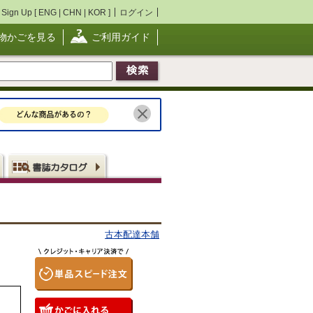
Sign Up [
ENG
|
CHN
|
KOR
]
ログイン
物かごを見る
ご利用ガイド
古本配達本舗