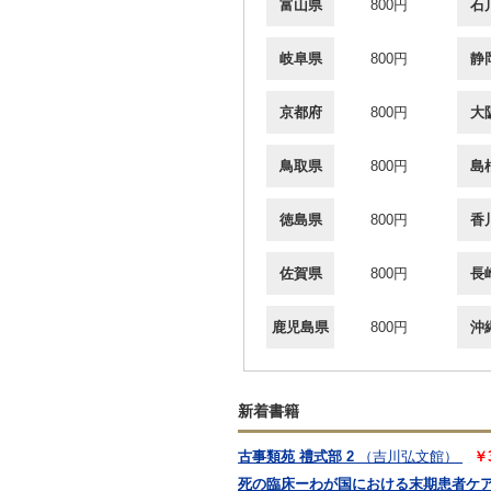
富山県
800円
石
岐阜県
800円
静
京都府
800円
大
鳥取県
800円
島
徳島県
800円
香
佐賀県
800円
長
鹿児島県
800円
沖
新着書籍
古事類苑 禮式部 2
（吉川弘文館）
￥
死の臨床ーわが国における末期患者ケ