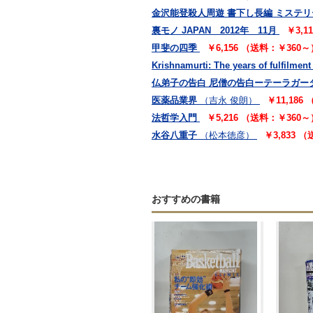
金沢能登殺人周遊 書下し長編 ミステリ
裏モノ JAPAN 2012年 11月
￥3,1
甲斐の四季
￥6,156 （送料：￥360～
Krishnamurti: The years of fulfilment
仏弟子の告白 尼僧の告白ーテーラガー
医薬品業界
（吉永 俊朗）
￥11,186
法哲学入門
￥5,216 （送料：￥360～
水谷八重子
（松本徳彦）
￥3,833 
おすすめの書籍