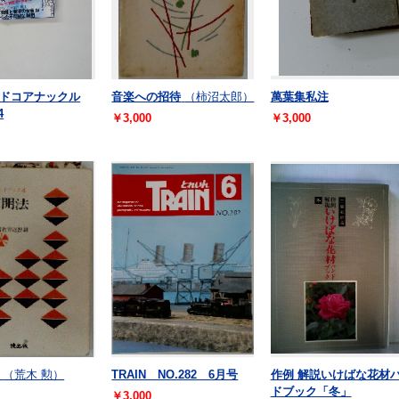
ドコアナックル
音楽への招待
（柿沼太郎）
萬葉集私注
4
￥3,000
￥3,000
（荒木 勲）
TRAIN NO.282 6月号
作例 解説いけばな花材
ドブック「冬」
￥3,000